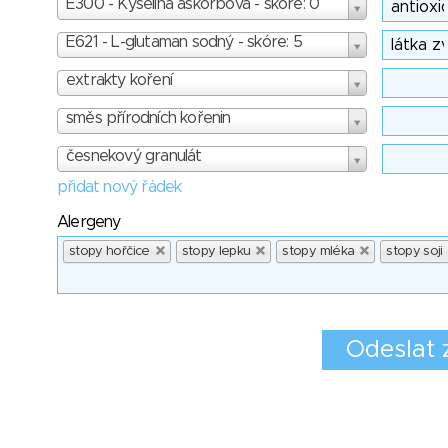
E300 - Kyselina askorbová - skóre: 0
E621 - L-glutaman sodný - skóre: 5
extrakty koření
směs přírodních kořenin
česnekový granulát
přidat nový řádek
Alergeny
stopy hořčice
stopy lepku
stopy mléka
stopy soji