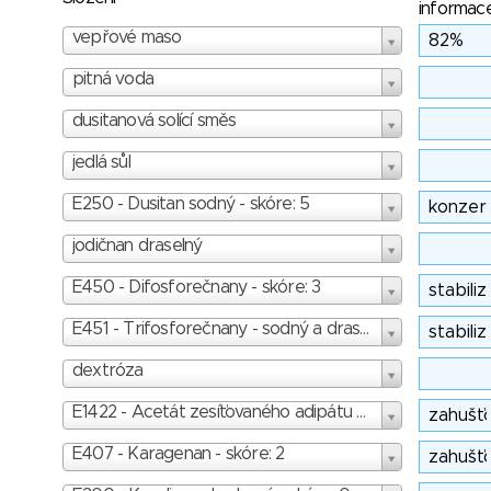
informac
vepřové maso
pitná voda
dusitanová solící směs
jedlá sůl
E250 - Dusitan sodný - skóre: 5
jodičnan draselný
E450 - Difosforečnany - skóre: 3
E451 - Trifosforečnany - sodný a draselný - skóre: 3
dextróza
E1422 - Acetát zesíťovaného adipátu škrobu - skóre: 2
E407 - Karagenan - skóre: 2