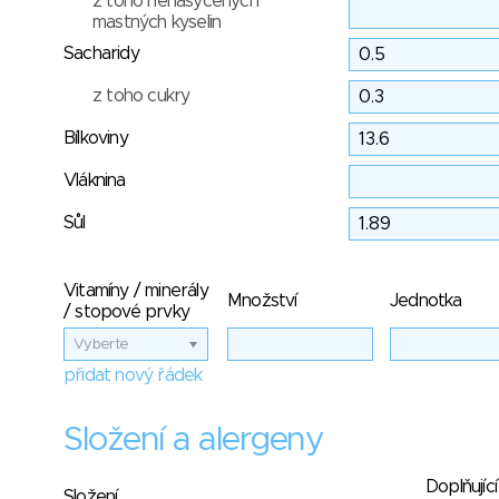
z toho nenasycených
mastných kyselin
Sacharidy
z toho cukry
Bílkoviny
Vláknina
Sůl
Vitamíny / minerály
Množství
Jednotka
/ stopové prvky
Vyberte
přidat nový řádek
Složení a alergeny
Doplňující
Složení