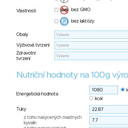
bez GMO
Vlastnosti
bez laktózy
Obaly
Výživová tvrzení
Zdravotní
tvrzení
Nutriční hodnoty na 100g výr
Energetická hodnota
kcal
Tuky
z toho nasycených mastných
kyselin