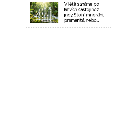
V létě saháme po
lahvích častěji než
jindy. Stolní, minerální,
pramenitá, nebo…