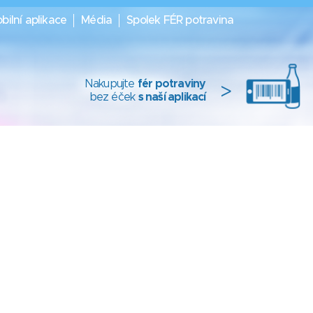
bilní aplikace
Média
Spolek FÉR potravina
Nakupujte
fér potraviny
>
bez éček
s naší aplikací