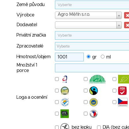
Země původu
Vyberte
Výrobce
Agro Měřín s.r.o.
Výrobce
Dodavatel
Dodavatel
Privátní značka
Vyberte
Zpracovatelé
Hmotnost/objem
gr
ml
Množství 1
porce
Loga a ocenění
bez lepku
DIA (bez cuk