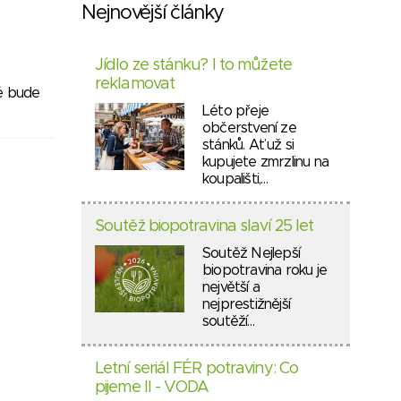
Nejnovější články
Jídlo ze stánku? I to můžete
reklamovat
ré bude
Léto přeje
občerstvení ze
stánků. Ať už si
kupujete zmrzlinu na
koupališti,…
Soutěž biopotravina slaví 25 let
Soutěž Nejlepší
biopotravina roku je
největší a
nejprestižnější
soutěží…
Letní seriál FÉR potraviny: Co
pijeme II - VODA