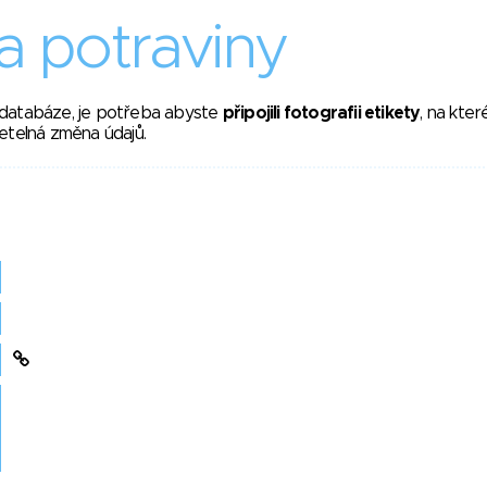
 potraviny
 databáze, je potřeba abyste
připojili fotografii etikety
, na kte
etelná změna údajů.