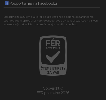
Podpořte nás na Facebooku
Explicitně zakazujeme jakékoli použití části nebo celého obsahu těchto
stránek, jejich reprodukci, kopírování, úpravu a zvláště prezentaci na jiných
internetových stránkách bez našeho výslovného souhlasu.
Copyright ©
FÉR potravina 2026