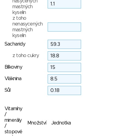
nasycených
mastných
kyselin
z toho
nenasycených
mastných
kyselin
Sacharidy
z toho cukry
Bílkoviny
Vláknina
Sůl
Vitamíny
/
minerály
Množství
Jednotka
/
stopové