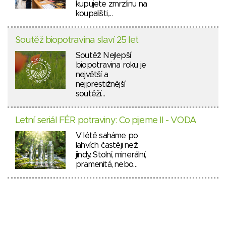
kupujete zmrzlinu na
koupališti,…
Soutěž biopotravina slaví 25 let
Soutěž Nejlepší
biopotravina roku je
největší a
nejprestižnější
soutěží…
Letní seriál FÉR potraviny: Co pijeme II - VODA
V létě saháme po
lahvích častěji než
jindy. Stolní, minerální,
pramenitá, nebo…