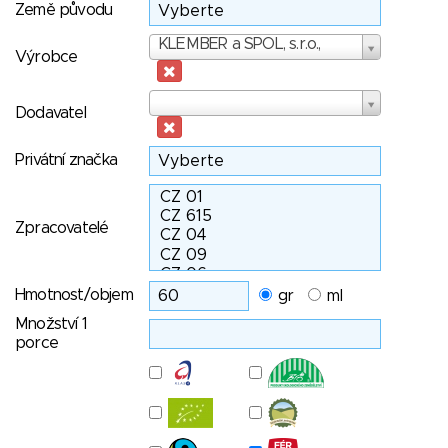
Země původu
Výrobce
KLEMBER a SPOL, s.r.o.,
Výrobce
Dodavatel
Dodavatel
Privátní značka
Zpracovatelé
Hmotnost/objem
gr
ml
Množství 1
porce