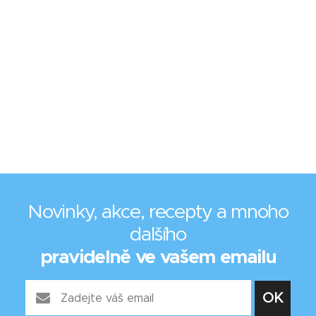
Novinky, akce, recepty a mnoho
dalšího
pravidelně ve vašem emailu