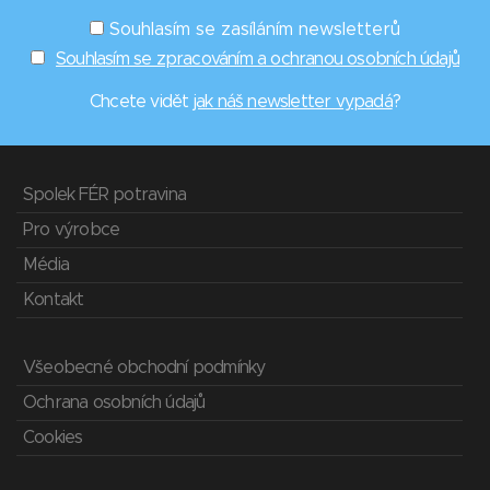
Souhlasím se zasíláním newsletterů
Souhlasím se zpracováním a ochranou osobních údajů
Chcete vidět
jak náš newsletter vypadá
?
Spolek FÉR potravina
Pro výrobce
Média
Kontakt
Všeobecné obchodní podmínky
Ochrana osobních údajů
Cookies