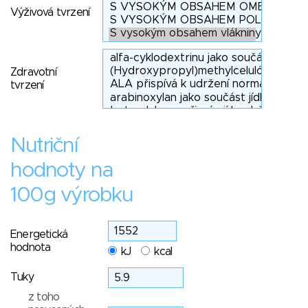
Výživová tvrzení
Zdravotní
tvrzení
Nutriční
hodnoty na
100g výrobku
Energetická
hodnota
kJ
kcal
Tuky
z toho