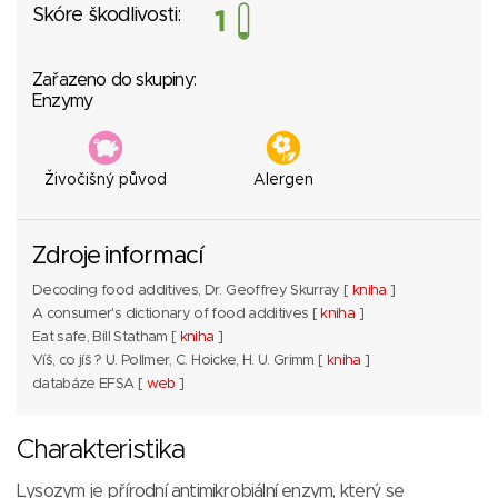
Skóre škodlivosti:
Zařazeno do skupiny:
Enzymy
Živočišný původ
Alergen
Zdroje informací
Decoding food additives, Dr. Geoffrey Skurray [
kniha
]
A consumer's dictionary of food additives [
kniha
]
Eat safe, Bill Statham [
kniha
]
Víš, co jíš ? U. Pollmer, C. Hoicke, H. U. Grimm [
kniha
]
databáze EFSA [
web
]
Charakteristika
Lysozym je přírodní antimikrobiální enzym, který se