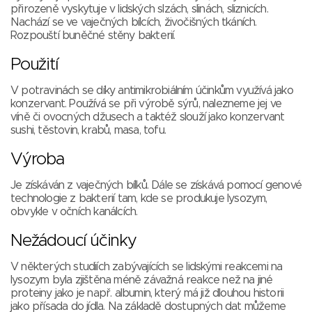
přirozeně vyskytuje v lidských slzách, slinách, sliznicích.
Nachází se ve vaječných bílcích, živočišných tkáních.
Rozpouští buněčné stěny bakterií.
Použití
V potravinách se díky antimikrobiálním účinkům využívá jako
konzervant. Používá se při výrobě sýrů, nalezneme jej ve
víně či ovocných džusech a taktéž slouží jako konzervant
sushi, těstovin, krabů, masa, tofu.
Výroba
Je získáván z vaječných bílků. Dále se získává pomocí genové
technologie z bakterií tam, kde se produkuje lysozym,
obvykle v očních kanálcích.
Nežádoucí účinky
V některých studiích zabývajících se lidskými reakcemi na
lysozym byla zjištěna méně závažná reakce než na jiné
proteiny jako je např. albumin, který má již dlouhou historii
jako přísada do jídla. Na základě dostupných dat můžeme