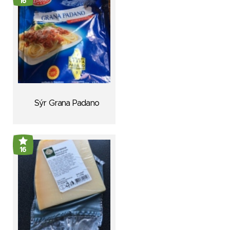
16
Sýr Grana Padano
16