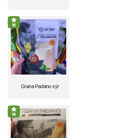
16
Grana Padano sýr
16