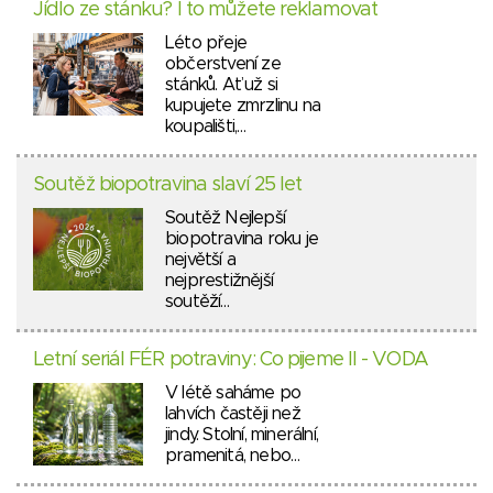
Jídlo ze stánku? I to můžete reklamovat
Léto přeje
občerstvení ze
stánků. Ať už si
kupujete zmrzlinu na
koupališti,…
Soutěž biopotravina slaví 25 let
Soutěž Nejlepší
biopotravina roku je
největší a
nejprestižnější
soutěží…
Letní seriál FÉR potraviny: Co pijeme II - VODA
V létě saháme po
lahvích častěji než
jindy. Stolní, minerální,
pramenitá, nebo…