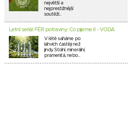
největší a
nejprestižnější
soutěží…
Letní seriál FÉR potraviny: Co pijeme II - VODA
V létě saháme po
lahvích častěji než
jindy. Stolní, minerální,
pramenitá, nebo…