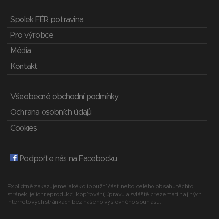
Spolek FÉR potravina
Pro výrobce
Média
Kontakt
Všeobecné obchodní podmínky
Ochrana osobních údajů
Cookies
Podpořte nás na Facebooku
Explicitně zakazujeme jakékoli použití části nebo celého obsahu těchto
stránek, jejich reprodukci, kopírování, úpravu a zvláště prezentaci na jiných
internetových stránkách bez našeho výslovného souhlasu.