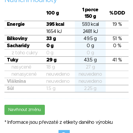
Nutriční hodnoty
1 porce
100 g
% DDD
150 g
Energie
395 kcal
593 kcal
19 %
1654 kJ
2481 kJ
Bílkoviny
33 g
49.5 g
51 %
Sacharidy
0 g
0 g
0 %
z toho cukry
0 g
0 g
Tuky
29 g
43.5 g
41 %
nasycené
18 g
27 g
nenasycené
neuvedeno
neuvedeno
Vláknina
neuvedeno
neuvedeno
Sůl
1.5 g
2.25 g
Navrhnout změnu
* Informace jsou převzaté z etikety daného výrobku