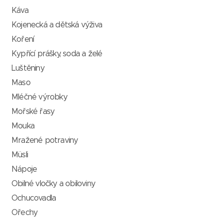
Káva
Kojenecká a dětská výživa
Koření
Kypřící prášky, soda a želé
Luštěniny
Maso
Mléčné výrobky
Mořské řasy
Mouka
Mražené potraviny
Müsli
Nápoje
Obilné vločky a obiloviny
Ochucovadla
Ořechy