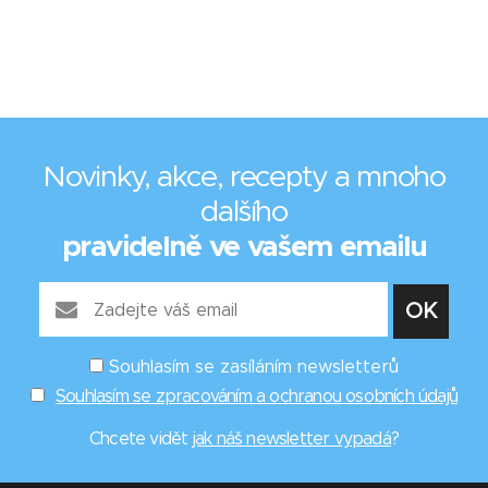
Novinky, akce, recepty a mnoho
dalšího
pravidelně ve vašem emailu
Souhlasím se zasíláním newsletterů
Souhlasím se zpracováním a ochranou osobních údajů
Chcete vidět
jak náš newsletter vypadá
?