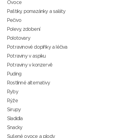
Ovoce
Paštiky, pomazánky a saláty
Pečivo
Polevy, zdobení
Polotovary
Potravinové doplňky a léčiva
Potraviny v aspiku
Potraviny v konzervě
Puding
Rostlinné alternativy
Ryby
Rýže
Sirupy
Sladidla
Snacky
Sušené ovoce a plody