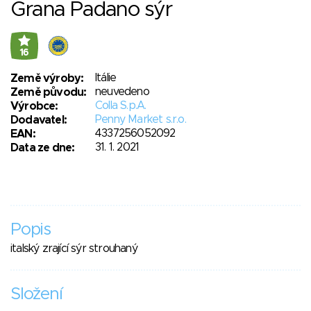
Grana Padano sýr
16
Itálie
Země výroby:
neuvedeno
Země původu:
Colla S.p.A.
Výrobce:
Penny Market s.r.o.
Dodavatel:
4337256052092
EAN:
31. 1. 2021
Data ze dne:
Popis
italský zrající sýr strouhaný
Složení