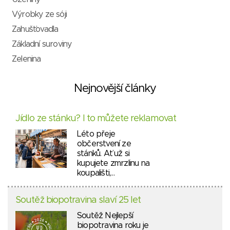
Výrobky ze sóji
Zahušťovadla
Základní suroviny
Zelenina
Nejnovější články
Jídlo ze stánku? I to můžete reklamovat
Léto přeje
občerstvení ze
stánků. Ať už si
kupujete zmrzlinu na
koupališti,…
Soutěž biopotravina slaví 25 let
Soutěž Nejlepší
biopotravina roku je