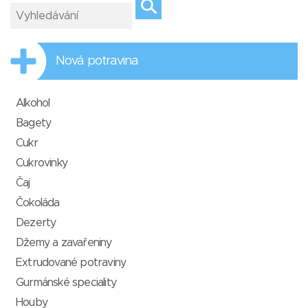
Nová potravina
Alkohol
Bagety
Cukr
Cukrovinky
Čaj
Čokoláda
Dezerty
Džemy a zavařeniny
Extrudované potraviny
Gurmánské speciality
Houby