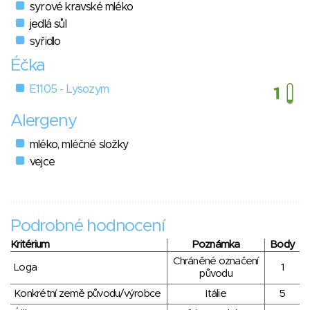
syrové kravské mléko
jedlá sůl
syřidlo
Éčka
E1105 - Lysozym
Alergeny
mléko, mléčné složky
vejce
Podrobné hodnocení
Kritérium
Poznámka
Body
Chráněné označení
Loga
1
původu
Konkrétní země původu/výrobce
Itálie
5