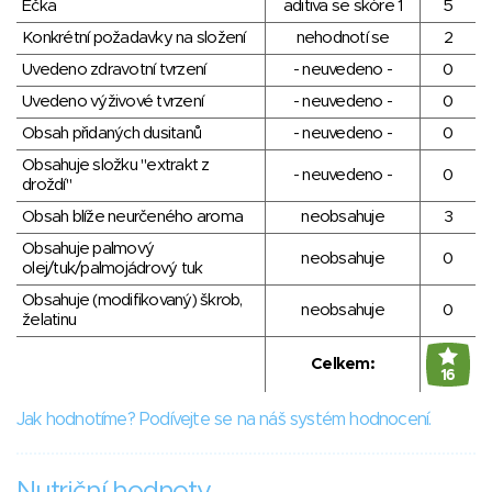
Éčka
aditiva se skóre 1
5
Konkrétní požadavky na složení
nehodnotí se
2
Uvedeno zdravotní tvrzení
- neuvedeno -
0
Uvedeno výživové tvrzení
- neuvedeno -
0
Obsah přidaných dusitanů
- neuvedeno -
0
Obsahuje složku "extrakt z
- neuvedeno -
0
droždí"
Obsah blíže neurčeného aroma
neobsahuje
3
Obsahuje palmový
neobsahuje
0
olej/tuk/palmojádrový tuk
Obsahuje (modifikovaný) škrob,
neobsahuje
0
želatinu
Celkem:
16
Jak hodnotíme? Podívejte se na náš systém hodnocení.