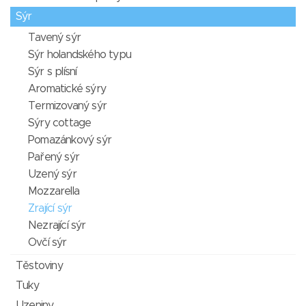
Sýr
Tavený sýr
Sýr holandského typu
Sýr s plísní
Aromatické sýry
Termizovaný sýr
Sýry cottage
Pomazánkový sýr
Pařený sýr
Uzený sýr
Mozzarella
Zrající sýr
Nezrající sýr
Ovčí sýr
Těstoviny
Tuky
Uzeniny