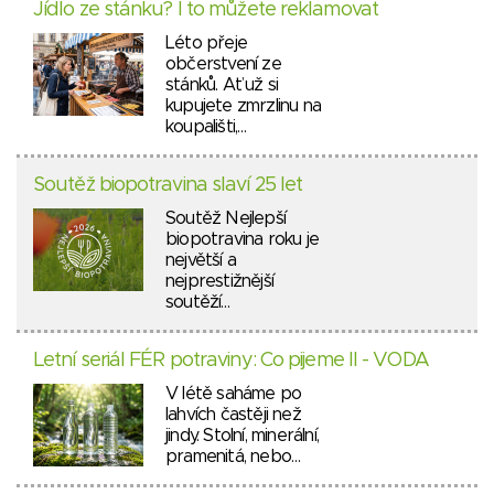
Jídlo ze stánku? I to můžete reklamovat
Léto přeje
občerstvení ze
stánků. Ať už si
kupujete zmrzlinu na
koupališti,…
Soutěž biopotravina slaví 25 let
Soutěž Nejlepší
biopotravina roku je
největší a
nejprestižnější
soutěží…
Letní seriál FÉR potraviny: Co pijeme II - VODA
V létě saháme po
lahvích častěji než
jindy. Stolní, minerální,
pramenitá, nebo…