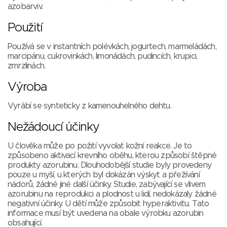
azobarviv.
Použití
Používá se v instantních polévkách, jogurtech, marmeládách,
marcipánu, cukrovinkách, limonádách, pudincích, krupici,
zmrzlinách.
Výroba
Vyrábí se synteticky z kamenouhelného dehtu.
Nežádoucí účinky
U člověka může po požití vyvolat kožní reakce. Je to
způsobeno aktivací krevního oběhu, kterou způsobí štěpné
produkty azorubinu. Dlouhodobější studie byly provedeny
pouze u myší, u kterých byl dokázán výskyt a přežívání
nádorů, žádné jiné další účinky. Studie, zabývající se vlivem
azorubinu na reprodukci a plodnost u lidí, nedokázaly žádné
negativní účinky. U dětí může způsobit hyperaktivitu. Tato
informace musí být uvedena na obale výrobku azorubin
obsahující.