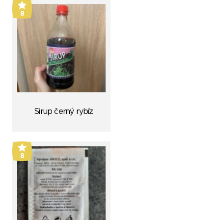
8
Sirup černý rybíz
8