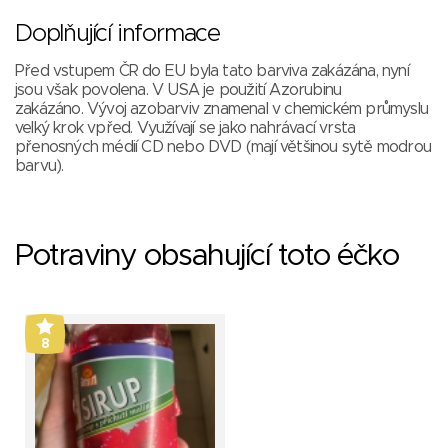
Doplňující informace
Před vstupem ČR do EU byla tato barviva zakázána, nyní
jsou však povolena. V USA je použití Azorubinu
zakázáno. Vývoj azobarviv znamenal v chemickém průmyslu
velký krok vpřed. Využívají se jako nahrávací vrsta
přenosných médií CD nebo DVD (mají většinou sytě modrou
barvu).
Potraviny obsahující toto éčko
8