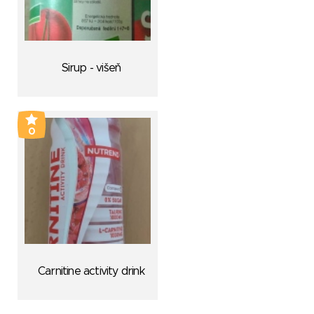
Sirup - višeň
0
Carnitine activity drink