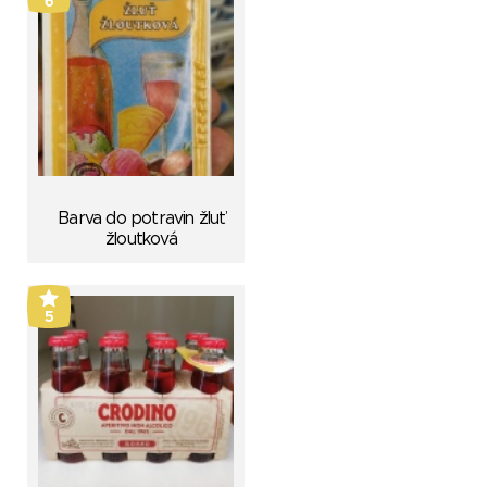
6
Barva do potravin žluť
žloutková
5