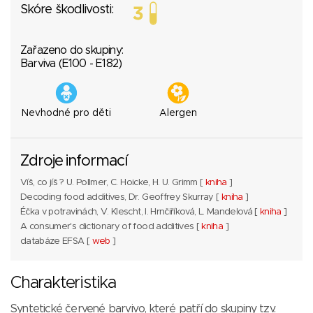
Skóre škodlivosti:
Zařazeno do skupiny:
Barviva (E100 - E182)
Nevhodné pro děti
Alergen
Zdroje informací
Víš, co jíš ? U. Pollmer, C. Hoicke, H. U. Grimm [
kniha
]
Decoding food additives, Dr. Geoffrey Skurray [
kniha
]
Éčka v potravinách, V. Klescht, I. Hrnčiříková, L. Mandelová [
kniha
]
A consumer's dictionary of food additives [
kniha
]
databáze EFSA [
web
]
Charakteristika
Syntetické červené barvivo, které patří do skupiny tzv.