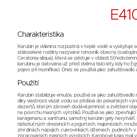
E410
Charakteristika
Karubin je vláknina rozpustná v teplé vodě a vyskytuje
stálozelené rostliny nazývané rohovník obecný (svatoján
Ceratonia siliqua), která se pěstuje v oblasti Středozemn
karubinu je datována už před dvěma tisíci lety, kdy ho Eg
pojivo při mumifikaci. Dnes se používá jako zahušťovadlo a
Použití
Karubin stabilizuje emulze, používá se jako zahušťovadl
díky vlastnosti vázat vodu se přidává do pekařských v
dezertů, kterým zároveň dodává jemnost a zvětšení objem
na povrchu masných výrobků. Používá se jako zpevňující 
karagenanu a xanthanu; samotný karubin gely nevytváří
nízkotučných dressincích a jogurtech, majonézách, mraž
zmrzlinách, nápojích, cukrovinkách, džemech, pudincích, 
zpracovaných masných výrobcích. Karobové lusky mají 