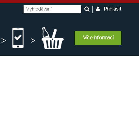
Přihlásit
Více informací
>
>