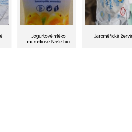
vé
Jogurtové mléko
Jaroměřické žerv
meruňkové Naše bio