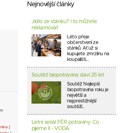
Nejnovější články
Jídlo ze stánku? I to můžete
reklamovat
Léto přeje
občerstvení ze
stánků. Ať už si
kupujete zmrzlinu na
koupališti,…
Soutěž biopotravina slaví 25 let
Soutěž Nejlepší
biopotravina roku je
největší a
nejprestižnější
soutěží…
ay
Letní seriál FÉR potraviny: Co
kniha
]
pijeme II - VODA