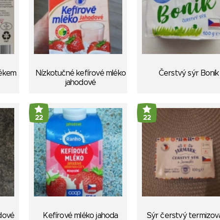
lékem
Nízkotučné kefírové mléko
Čerstvý sýr Boník
jahodové
22
22
dové
Kefírové mléko jahoda
Sýr čerstvý termizov