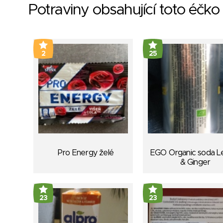
Potraviny obsahující toto éčko
2
25
Pro Energy želé
EGO Organic soda 
& Ginger
23
23