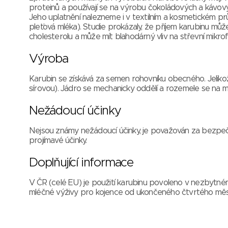
proteinů a používají se na výrobu čokoládových a kávov
Jeho uplatnění nalezneme i v textilním a kosmetickém p
pleťová mléka). Studie prokázaly, že příjem karubinu může
cholesterolu a může mít blahodárný vliv na střevní mikrof
Výroba
Karubin se získává za semen rohovníku obecného. Jelikož 
sírovou). Jádro se mechanicky oddělí a rozemele se na 
Nežádoucí účinky
Nejsou známy nežádoucí účinky, je považován za bezpe
projímavé účinky.
Doplňující informace
V ČR (celé EU) je použití karubinu povoleno v nezbytn
mléčné výživy pro kojence od ukončeného čtvrtého měsí