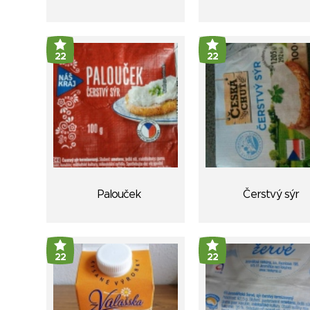
22
22
Palouček
Čerstvý sýr
22
22