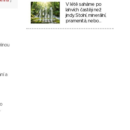
kniha
]
V létě saháme po
lahvích častěji než
jindy. Stolní, minerální,
pramenitá, nebo…
linou
ní a
do
.