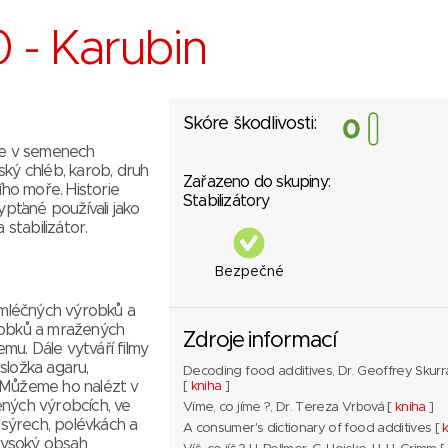
 - Karubin
Skóre škodlivosti:
 se v semenech
ský chléb, karob, druh
Zařazeno do skupiny:
ího moře. Historie
Stabilizátory
ypťané používali jako
 stabilizátor.
Bezpečné
o mléčných výrobků a
ýrobků a mražených
Zdroje informací
u. Dále vytváří filmy
složka agaru,
Decoding food additives, Dr. Geoffrey Skurr
. Můžeme ho nalézt v
[
kniha
]
ených výrobcích, ve
Víme, co jíme ?, Dr. Tereza Vrbová [
kniha
]
v sýrech, polévkách a
A consumer's dictionary of food additives [
vysoký obsah