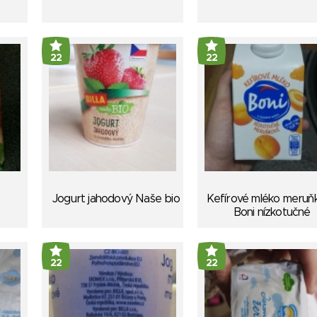
22
22
Jogurt jahodový Naše bio
Kefírové mléko meruň
Boni nízkotučné
22
22