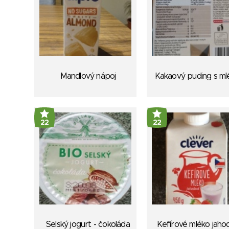
Mandlový nápoj
Kakaový puding s m
22
22
Selský jogurt - čokoláda
Kefírové mléko jaho