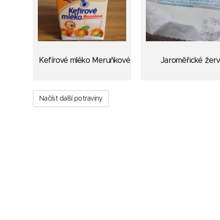
Kefírové mléko Meruňkové
Jaroměřické žer
Načíst další potraviny