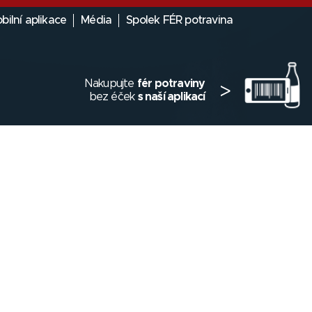
bilní aplikace
Média
Spolek FÉR potravina
Nakupujte
fér potraviny
>
bez éček
s naší aplikací