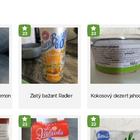
23
23
Lemon
Zlatý bažant Radler
Kokosový dezert jaho
22
22