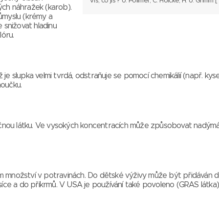
Víš, co jíš ? U. Pollmer, C. Hoicke, H. U. Grimm [
ých náhražek (karob).
růmyslu (krémy a
 snižovat hladinu
lóru.
je slupka velmi tvrdá, odstraňuje se pomocí chemikálií (např. kyse
moučku.
čnou látku. Ve vysokých koncentracích může způsobovat nadýmá
ém množství v potravinách. Do dětské výživy může být přidáván 
ce a do příkrmů. V USA je používání také povoleno (GRAS látka)