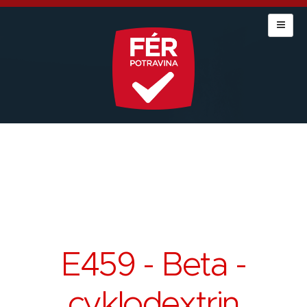
E459 - Beta -
cyklodextrin