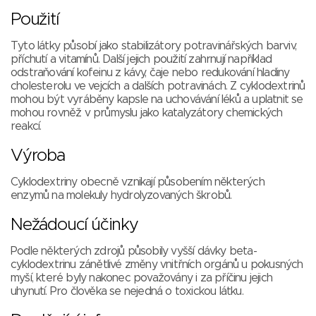
Použití
Tyto látky působí jako stabilizátory potravinářských barviv,
příchutí a vitamínů. Další jejich použití zahrnují například
odstraňování kofeinu z kávy, čaje nebo redukování hladiny
cholesterolu ve vejcích a dalších potravinách. Z cyklodextrinů
mohou být vyráběny kapsle na uchovávání léků a uplatnit se
mohou rovněž v průmyslu jako katalyzátory chemických
reakcí.
Výroba
Cyklodextriny obecně vznikají působením některých
enzymů na molekuly hydrolyzovaných škrobů.
Nežádoucí účinky
Podle některých zdrojů působily vyšší dávky beta-
cyklodextrinu zánětlivé změny vnitřních orgánů u pokusných
myší, které byly nakonec považovány i za příčinu jejich
uhynutí. Pro člověka se nejedná o toxickou látku.