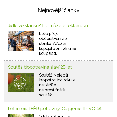
Nejnovější články
Jídlo ze stánku? I to můžete reklamovat
Léto přeje
občerstvení ze
stánků. Ať už si
kupujete zmrzlinu na
koupališti,…
Soutěž biopotravina slaví 25 let
Soutěž Nejlepší
biopotravina roku je
největší a
nejprestižnější
soutěží…
Letní seriál FÉR potraviny: Co pijeme II - VODA
V létě saháme po