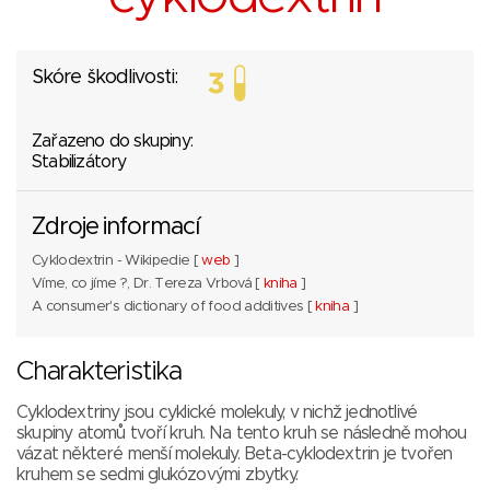
Skóre škodlivosti:
Zařazeno do skupiny:
Stabilizátory
Zdroje informací
Cyklodextrin - Wikipedie [
web
]
Víme, co jíme ?, Dr. Tereza Vrbová [
kniha
]
A consumer's dictionary of food additives [
kniha
]
Charakteristika
Cyklodextriny jsou cyklické molekuly, v nichž jednotlivé
skupiny atomů tvoří kruh. Na tento kruh se následně mohou
vázat některé menší molekuly. Beta-cyklodextrin je tvořen
kruhem se sedmi glukózovými zbytky.