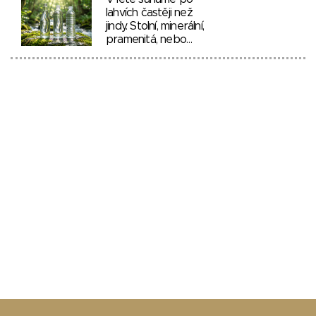
lahvích častěji než
jindy. Stolní, minerální,
pramenitá, nebo…