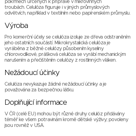
pokrmech určených k přípravě v mikrovlnných
troubách. Celulóza figuruje i v jiných průmyslových
odvětvích, například v textilním nebo papírenském průmyslu.
Výroba
Pro komerční účely se celulóza izoluje ze dřeva odstraněním
jeho ostatních součástí. Mikrokrystalická celulóza je
vyráběna z běžné celulózy působením kyseliny
chlorovodíkové, prášková celulóza se vyrábí mechanickým
narušením a přečištěním celulózy z rostlinných vláken.
Nežádoucí účinky
Celulóza nevykazuje žádné nežádoucí účinky a je
považována za bezpečnou látku.
Doplňující informace
V ČR (celé EU) mohou být různé druhy celulóz přidávány
téměř ke všem potravinám kromě dětské výživy; povoleny
jsou rovněž v USA.