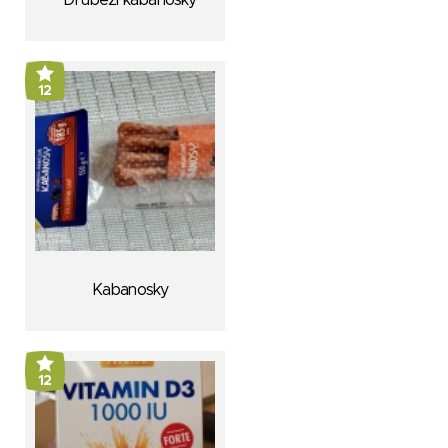
Drůbeží kabanosky
12
Kabanosky
12