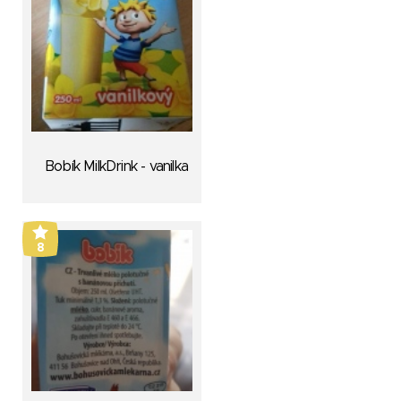
Bobík MilkDrink - vanilka
8