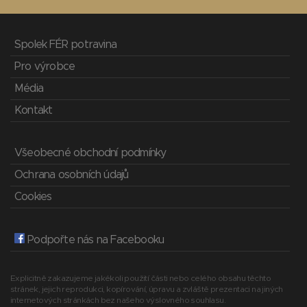
Spolek FÉR potravina
Pro výrobce
Média
Kontakt
Všeobecné obchodní podmínky
Ochrana osobních údajů
Cookies
Podpořte nás na Facebooku
Explicitně zakazujeme jakékoli použití části nebo celého obsahu těchto
stránek, jejich reprodukci, kopírování, úpravu a zvláště prezentaci na jiných
internetových stránkách bez našeho výslovného souhlasu.