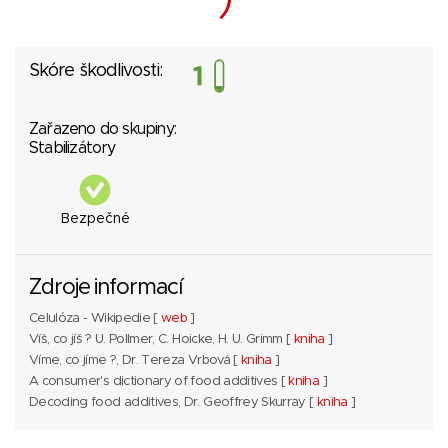
Skóre škodlivosti:
Zařazeno do skupiny:
Stabilizátory
Bezpečné
Zdroje informací
Celulóza - Wikipedie [
web
]
Víš, co jíš ? U. Pollmer, C. Hoicke, H. U. Grimm [
kniha
]
Víme, co jíme ?, Dr. Tereza Vrbová [
kniha
]
A consumer's dictionary of food additives [
kniha
]
Decoding food additives, Dr. Geoffrey Skurray [
kniha
]