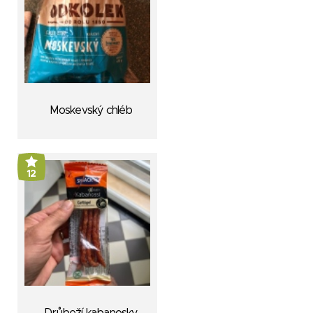
Moskevský chléb
12