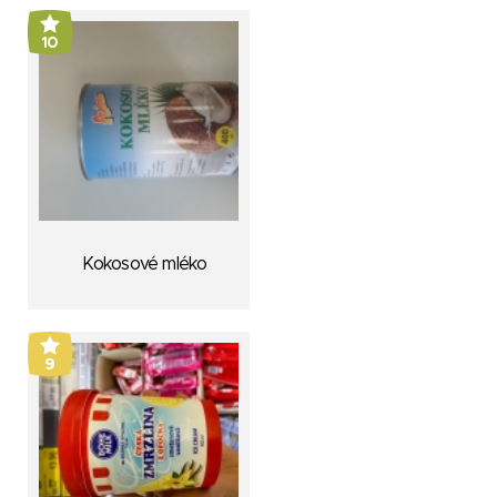
10
Kokosové mléko
9