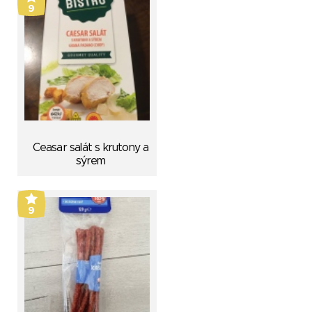
9
Ceasar salát s krutony a
sýrem
9