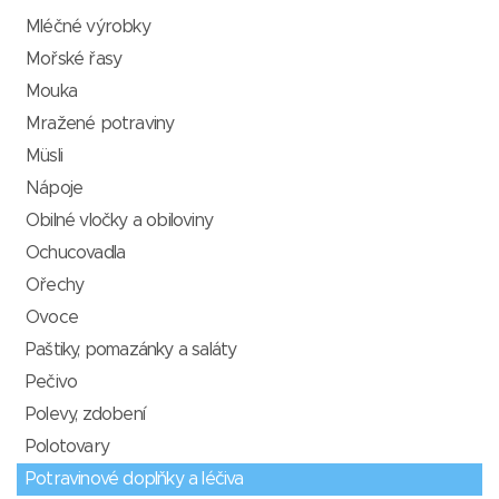
Mléčné výrobky
Mořské řasy
Mouka
Mražené potraviny
Müsli
Nápoje
Obilné vločky a obiloviny
Ochucovadla
Ořechy
Ovoce
Paštiky, pomazánky a saláty
Pečivo
Polevy, zdobení
Polotovary
Potravinové doplňky a léčiva