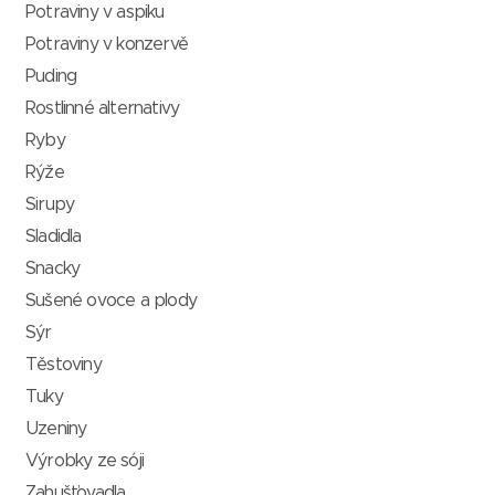
Potraviny v aspiku
Potraviny v konzervě
Puding
Rostlinné alternativy
Ryby
Rýže
Sirupy
Sladidla
Snacky
Sušené ovoce a plody
Sýr
Těstoviny
Tuky
Uzeniny
Výrobky ze sóji
Zahušťovadla