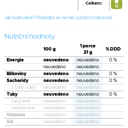
Celkem:
12
Jak hodnotíme? Podívejte se na náš systém hodnocení.
Nutriční hodnoty
1 porce
100 g
% DDD
21 g
Energie
neuvedeno
neuvedeno
0 %
neuvedeno
neuvedeno
Bílkoviny
neuvedeno
neuvedeno
0 %
Sacharidy
neuvedeno
neuvedeno
0 %
z toho cukry
neuvedeno
neuvedeno
Tuky
neuvedeno
neuvedeno
0 %
nasycené
neuvedeno
neuvedeno
nenasycené
neuvedeno
neuvedeno
Vláknina
neuvedeno
neuvedeno
Sůl
neuvedeno
neuvedeno