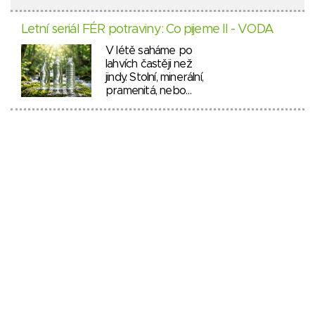
Letní seriál FÉR potraviny: Co pijeme II - VODA
V létě saháme po
lahvích častěji než
jindy. Stolní, minerální,
pramenitá, nebo…