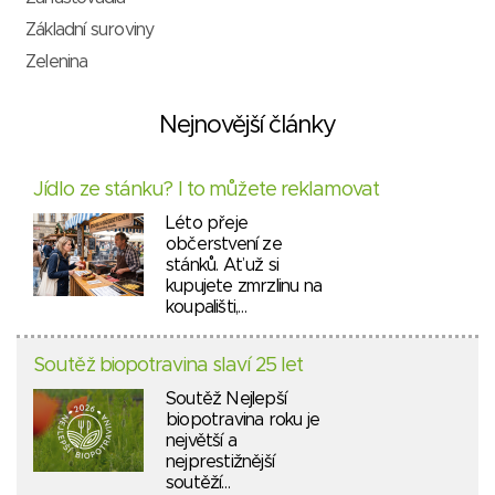
Základní suroviny
Zelenina
Nejnovější články
Jídlo ze stánku? I to můžete reklamovat
Léto přeje
občerstvení ze
stánků. Ať už si
kupujete zmrzlinu na
koupališti,…
Soutěž biopotravina slaví 25 let
Soutěž Nejlepší
biopotravina roku je
největší a
nejprestižnější
soutěží…