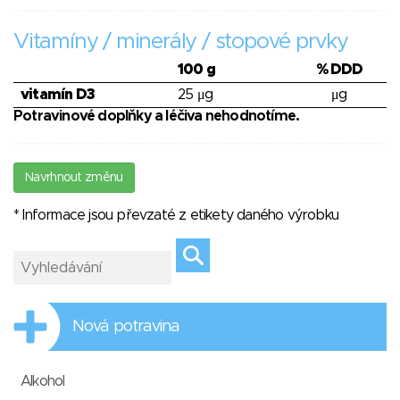
Vitamíny / minerály / stopové prvky
100 g
% DDD
vitamín D3
25 μg
μg
Potravinové doplňky a léčiva nehodnotíme.
Navrhnout změnu
* Informace jsou převzaté z etikety daného výrobku
Nová potravina
Alkohol