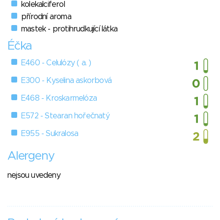
kolekalciferol
přírodní aroma
mastek - protihrudkující látka
Éčka
E460 - Celulózy ( a. )
E300 - Kyselina askorbová
E468 - Kroskarmelóza
E572 - Stearan hořečnatý
E955 - Sukralosa
Alergeny
nejsou uvedeny