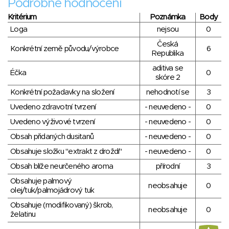
Podrobné hodnocení
Kritérium
Poznámka
Body
Loga
nejsou
0
Česká
Konkrétní země původu/výrobce
6
Republika
aditiva se
Éčka
0
skóre 2
Konkrétní požadavky na složení
nehodnotí se
3
Uvedeno zdravotní tvrzení
- neuvedeno -
0
Uvedeno výživové tvrzení
- neuvedeno -
0
Obsah přidaných dusitanů
- neuvedeno -
0
Obsahuje složku "extrakt z droždí"
- neuvedeno -
0
Obsah blíže neurčeného aroma
přírodní
3
Obsahuje palmový
neobsahuje
0
olej/tuk/palmojádrový tuk
Obsahuje (modifikovaný) škrob,
neobsahuje
0
želatinu