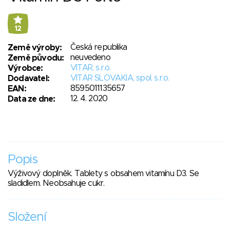
12
Česká republika
Země výroby:
neuvedeno
Země původu:
VITAR, s.r.o.
Výrobce:
VITAR SLOVAKIA, spol. s.r.o.
Dodavatel:
8595011135657
EAN:
12. 4. 2020
Data ze dne:
Popis
Výživový doplněk. Tablety s obsahem vitamínu D3. Se
sladidlem. Neobsahuje cukr.
Složení