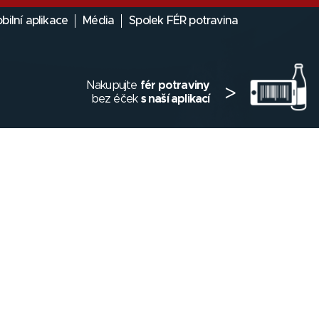
bilní aplikace
Média
Spolek FÉR potravina
Nakupujte
fér potraviny
>
bez éček
s naší aplikací