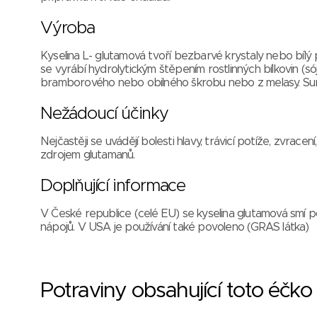
Výroba
Kyselina L- glutamová tvoří bezbarvé krystaly nebo bílý
se vyrábí hydrolytickým štěpením rostlinných bílkovin (s
bramborového nebo obilného škrobu nebo z melasy. Sur
Nežádoucí účinky
Nejčastěji se uvádějí bolesti hlavy, trávicí potíže, zvra
zdrojem glutamanů.
Doplňující informace
V České republice (celé EU) se kyselina glutamová smí 
nápojů. V USA je používání také povoleno (GRAS látka)
Potraviny obsahující toto éčko