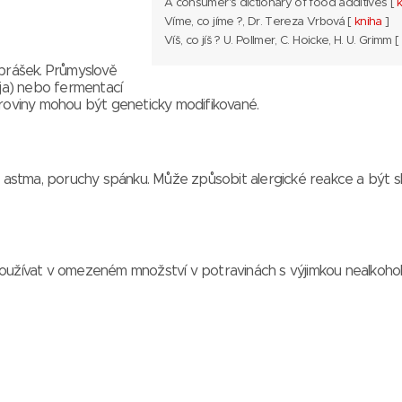
A consumer's dictionary of food additives [
Víme, co jíme ?, Dr. Tereza Vrbová [
kniha
]
Víš, co jíš ? U. Pollmer, C. Hoicke, H. U. Grimm [
 prášek. Průmyslově
ója) nebo fermentací
oviny mohou být geneticky modifikované.
cení, astma, poruchy spánku. Může způsobit alergické reakce a být 
používat v omezeném množství v potravinách s výjimkou nealkohol