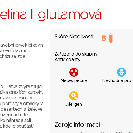
elina l-glutamová
Skóre škodlivosti:
tavební prvek bílkovin
krevní plazmě. Je
Zařazeno do skupiny:
achází se zde
Antioxidanty
Nebezpečné
Nevhodné pro 
– látka zvýrazňující
ažka dražších surovin.
užívá se hojně v
u polévky a omáčky, v
Alergen
 desertech a želé, ve
 uzeninách. Je
o náhrada soli.
Zdroje informací
, kde je součástí