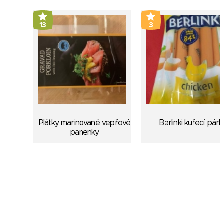
13
3
Plátky marinované vepřové
Berlinki kuřecí pár
panenky