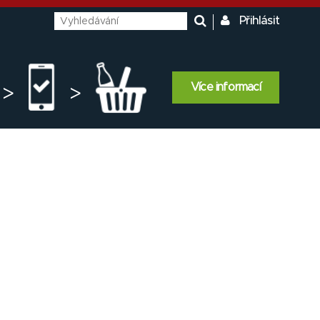
Přihlásit
Více informací
>
>