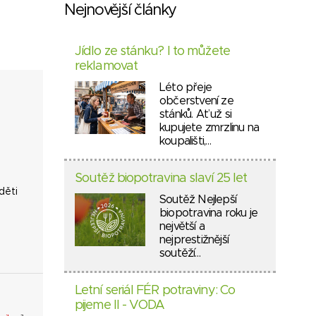
Nejnovější články
Jídlo ze stánku? I to můžete
reklamovat
Léto přeje
občerstvení ze
stánků. Ať už si
kupujete zmrzlinu na
koupališti,…
Soutěž biopotravina slaví 25 let
děti
Soutěž Nejlepší
biopotravina roku je
největší a
nejprestižnější
soutěží…
Letní seriál FÉR potraviny: Co
pijeme II - VODA