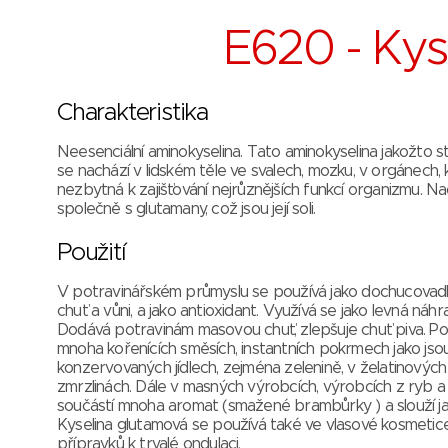
E620 - Kys
Charakteristika
Neesenciální aminokyselina. Tato aminokyselina jakožto s
se nachází v lidském těle ve svalech, mozku, v orgánech, 
nezbytná k zajišťování nejrůznějších funkcí organizmu. N
společně s glutamany, což jsou její soli.
Použití
V potravinářském průmyslu se používá jako dochucovadlo 
chuť a vůni, a jako antioxidant. Využívá se jako levná náhr
Dodává potravinám masovou chuť, zlepšuje chuť piva. Po
mnoha kořenících směsích, instantních pokrmech jako jso
konzervovaných jídlech, zejména zelenině, v želatinových
zmrzlinách. Dále v masných výrobcích, výrobcích z ryb a
součástí mnoha aromat (smažené brambůrky ) a slouží jak
Kyselina glutamová se používá také ve vlasové kosmetice
přípravků k trvalé ondulaci.