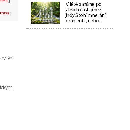
kniha
]
V létě saháme po
lahvích častěji než
kniha
]
jindy. Stolní, minerální,
pramenitá, nebo…
skrytým
ických