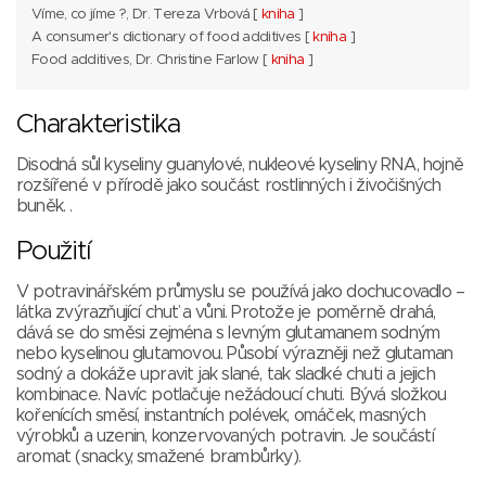
Víme, co jíme ?, Dr. Tereza Vrbová [
kniha
]
A consumer's dictionary of food additives [
kniha
]
Food additives, Dr. Christine Farlow [
kniha
]
Charakteristika
Disodná sůl kyseliny guanylové, nukleové kyseliny RNA, hojně
rozšířené v přírodě jako součást rostlinných i živočišných
buněk. .
Použití
V potravinářském průmyslu se používá jako dochucovadlo –
látka zvýrazňující chuť a vůni. Protože je poměrně drahá,
dává se do směsi zejména s levným glutamanem sodným
nebo kyselinou glutamovou. Působí výrazněji než glutaman
sodný a dokáže upravit jak slané, tak sladké chuti a jejich
kombinace. Navíc potlačuje nežádoucí chuti. Bývá složkou
kořenících směsí, instantních polévek, omáček, masných
výrobků a uzenin, konzervovaných potravin. Je součástí
aromat (snacky, smažené brambůrky).