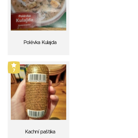
Polévka Kulajda
7
Kachní paštika