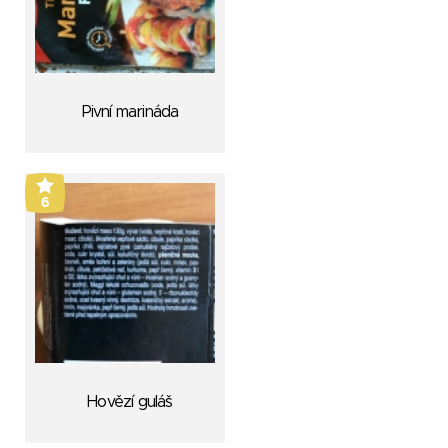
Pivní marináda
6
Hovězí guláš