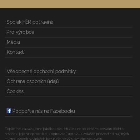
Spolek FÉR potravina
Pro výrobce
Média
Kontakt
Všeobecné obchodní podmínky
Ochrana osobních údajů
Cookies
Podpořte nás na Facebooku
Explicitně zakazujeme jakékoli použití části nebo celého obsahu těchto
stránek, jejich reprodukci, kopírování, úpravu a zvláště prezentaci na jiných
internetových stránkách bez našeho výslovného souhlasu.