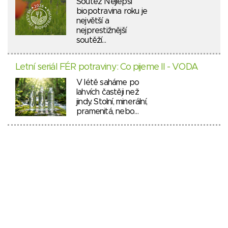
Soutěž Nejlepší
biopotravina roku je
největší a
nejprestižnější
soutěží…
Letní seriál FÉR potraviny: Co pijeme II - VODA
V létě saháme po
lahvích častěji než
jindy. Stolní, minerální,
pramenitá, nebo…