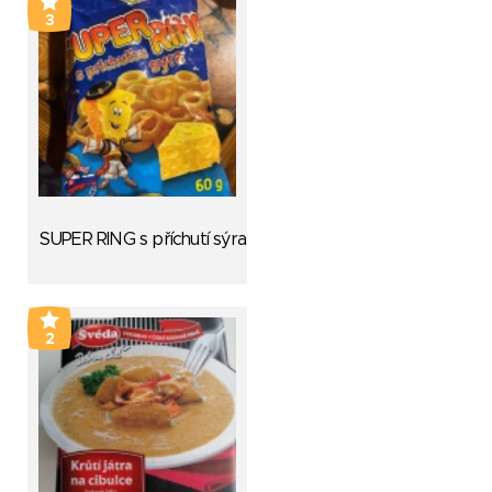
3
SUPER RING s příchutí sýra
2