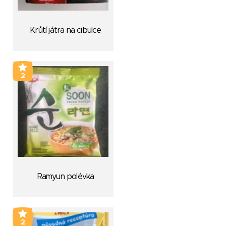
Krůtí játra na cibulce
2
Ramyun polévka
2