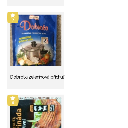
7
Dobrota zeleninová příchuť
6