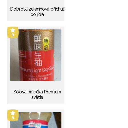
Dobrota zeleninová příchuť
do jídla
9
Sójová omáčka Premium
světlá
9