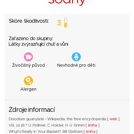
Skóre škodlivosti:
Zařazeno do skupiny:
Látky zvýrazňující chuť a vůni
Živočišný původ
Nevhodné pro děti
Alergen
Zdroje informací
Disodium guanylate - Wikipedia, the free encyclopedia [
web
]
Víš, co jíš ? U. Pollmer, C. Hoicke, H. U. Grimm [
kniha
]
What's Really in Your Basket?, Bill Statham [
kniha
]