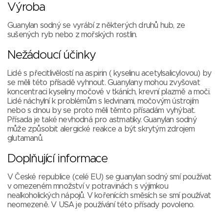
Výroba
Guanylan sodný se vyrábí z některých druhů hub, ze
sušených ryb nebo z mořských rostlin.
Nežádoucí účinky
Lidé s přecitlivělostí na aspirin ( kyselinu acetylsalicylovou) by
se měli této přísadě vyhnout. Guanylany mohou zvyšovat
koncentraci kyseliny močové v tkáních, krevní plazmě a moči.
Lidé náchylní k problémům s ledvinami, močovým ústrojím
nebo s dnou by se proto měli těmto přísadám vyhýbat.
Přísada je také nevhodná pro astmatiky. Guanylan sodný
může způsobit alergické reakce a být skrytým zdrojem
glutamanů.
Doplňující informace
V České republice (celé EU) se guanylan sodný smí používat
v omezeném množství v potravinách s výjimkou
nealkoholických nápojů. V kořenících směsích se smí používat
neomezeně. V USA je používání této přísady povoleno.