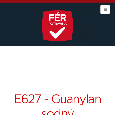
E627 - Guanylan
sodný