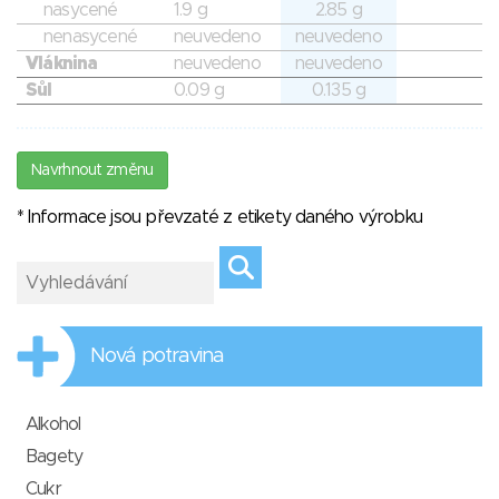
nasycené
1.9 g
2.85 g
nenasycené
neuvedeno
neuvedeno
Vláknina
neuvedeno
neuvedeno
Sůl
0.09 g
0.135 g
Navrhnout změnu
* Informace jsou převzaté z etikety daného výrobku
Nová potravina
Alkohol
Bagety
Cukr