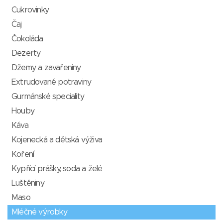
Cukrovinky
Čaj
Čokoláda
Dezerty
Džemy a zavařeniny
Extrudované potraviny
Gurmánské speciality
Houby
Káva
Kojenecká a dětská výživa
Koření
Kypřící prášky, soda a želé
Luštěniny
Maso
Mléčné výrobky