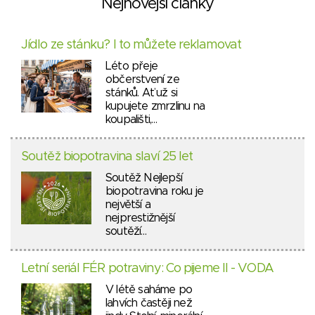
Nejnovější články
Jídlo ze stánku? I to můžete reklamovat
Léto přeje
občerstvení ze
stánků. Ať už si
kupujete zmrzlinu na
koupališti,…
Soutěž biopotravina slaví 25 let
Soutěž Nejlepší
biopotravina roku je
největší a
nejprestižnější
soutěží…
Letní seriál FÉR potraviny: Co pijeme II - VODA
V létě saháme po
lahvích častěji než