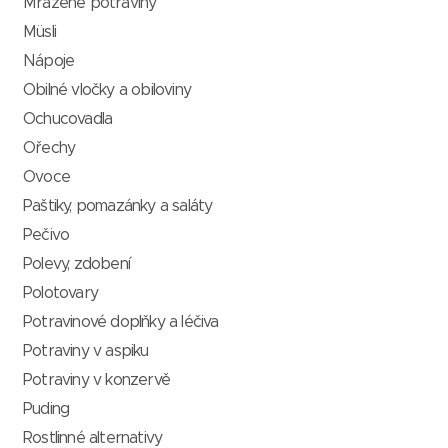
Mražené potraviny
Müsli
Nápoje
Obilné vločky a obiloviny
Ochucovadla
Ořechy
Ovoce
Paštiky, pomazánky a saláty
Pečivo
Polevy, zdobení
Polotovary
Potravinové doplňky a léčiva
Potraviny v aspiku
Potraviny v konzervě
Puding
Rostlinné alternativy