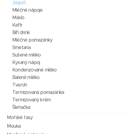
Jogurt
Mléčné nápoje
Máslo
Kefír
Bifi drink
Mléčné pomazánky
Smetana
Sušené mléko
Kysaný nápoj
Kondenzované mléko
Balené mléko
Tvaroh
Termizovaná pomazánka
Termizovaný krém
Šlehačka
Mořské řasy
Mouka