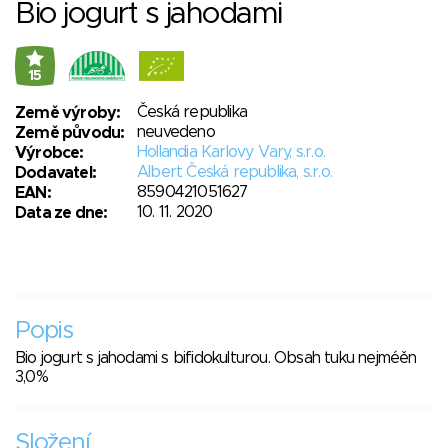
Bio jogurt s jahodami
15
Česká republika
Země výroby:
neuvedeno
Země původu:
Hollandia Karlovy Vary, s.r.o.
Výrobce:
Albert Česká republika, s.r.o.
Dodavatel:
8590421051627
EAN:
10. 11. 2020
Data ze dne:
Popis
Bio jogurt s jahodami s bifidokulturou. Obsah tuku nejméěn
3,0%
Složení