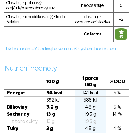
Obsahuje palmový
neobsahuje
0
olej/tuk/palmojádrový tuk
Obsahuje (modifikovaný) škrob,
obsahuje
-2
želatinu
ochucovací složka
Celkem:
15
Jak hodnotíme? Podívejte se na náš systém hodnocení.
Nutriční hodnoty
1 porce
100 g
% DDD
150 g
Energie
94 kcal
141 kcal
5 %
392 kJ
588 kJ
Bílkoviny
3.2 g
4.8 g
5 %
Sacharidy
13 g
19.5 g
14 %
z toho cukry
13 g
19.5 g
Tuky
3 g
4.5 g
4 %