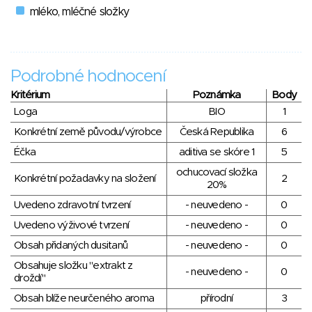
mléko, mléčné složky
Podrobné hodnocení
Kritérium
Poznámka
Body
Loga
BIO
1
Konkrétní země původu/výrobce
Česká Republika
6
Éčka
aditiva se skóre 1
5
ochucovací složka
Konkrétní požadavky na složení
2
20%
Uvedeno zdravotní tvrzení
- neuvedeno -
0
Uvedeno výživové tvrzení
- neuvedeno -
0
Obsah přidaných dusitanů
- neuvedeno -
0
Obsahuje složku "extrakt z
- neuvedeno -
0
droždí"
Obsah blíže neurčeného aroma
přírodní
3