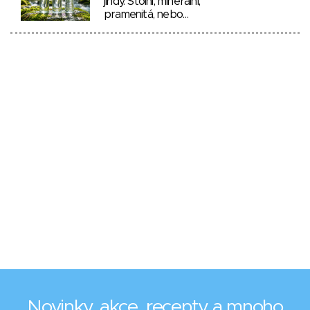
jindy. Stolní, minerální,
pramenitá, nebo…
Novinky, akce, recepty a mnoho