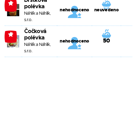
Dršťková
-1
polévka
nehodnoceno
neuvedeno
Náhlík a Náhlík,
s.r.o.
Čočková
-7
polévka
50
nehodnoceno
Náhlík a Náhlík,
s.r.o.