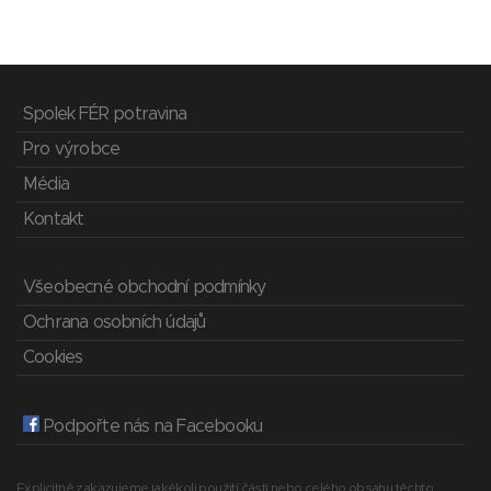
Spolek FÉR potravina
Pro výrobce
Média
Kontakt
Všeobecné obchodní podmínky
Ochrana osobních údajů
Cookies
Podpořte nás na Facebooku
Explicitně zakazujeme jakékoli použití části nebo celého obsahu těchto