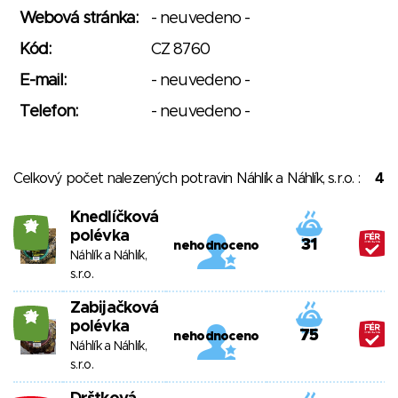
Webová stránka:
- neuvedeno -
Kód:
CZ 8760
E-mail:
- neuvedeno -
Telefon:
- neuvedeno -
Celkový počet nalezených potravin Náhlík a Náhlík, s.r.o. :
4
Knedlíčková
21
polévka
31
nehodnoceno
Náhlík a Náhlík,
s.r.o.
Zabijačková
21
polévka
75
nehodnoceno
Náhlík a Náhlík,
s.r.o.