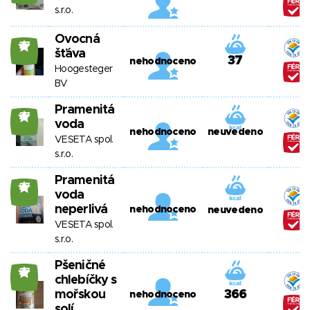
s.r.o.
Ovocná
27
šťáva
37
nehodnoceno
Hoogesteger
BV
Pramenitá
27
voda
nehodnoceno
neuvedeno
VESETA spol.
s.r.o.
Pramenitá
27
voda
neperlivá
nehodnoceno
neuvedeno
VESETA spol.
s.r.o.
Pšeničné
27
chlebíčky s
mořskou
366
nehodnoceno
solí