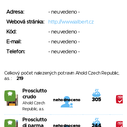
Adresa:
- neuvedeno -
Webová stránka:
http://www.ialbert.cz
Kód:
- neuvedeno -
E-mail:
- neuvedeno -
Telefon:
- neuvedeno -
Celkový počet nalezených potravin Ahold Czech Republic,
a.s. :
219
Prosciutto
38
crudo
305
nehodnoceno
Ahold Czech
Republic, a.s.
Prosciutto
38
di parma
244
nehodnoceno