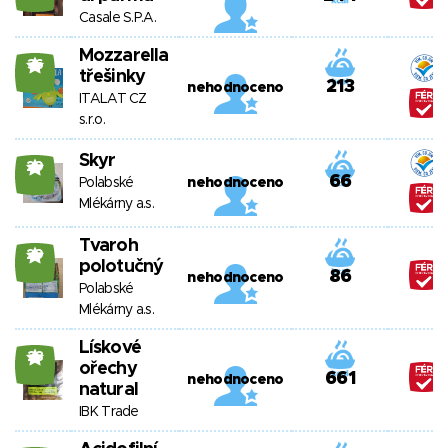
Casale S.P.A.
Mozzarella
36
třešinky
213
nehodnoceno
ITALAT CZ
s.r.o.
Skyr
29
66
Polabské
nehodnoceno
Mlékárny a.s.
Tvaroh
29
polotučný
86
nehodnoceno
Polabské
Mlékárny a.s.
Lískové
28
ořechy
661
nehodnoceno
natural
IBK Trade