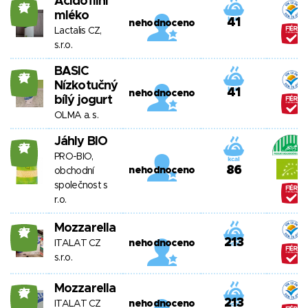
Acidofilní
27
mléko
41
nehodnoceno
Lactalis CZ,
s.r.o.
BASIC
27
Nízkotučný
41
nehodnoceno
bílý jogurt
OLMA a. s.
Jáhly BIO
27
PRO-BIO,
86
nehodnoceno
obchodní
společnost s
r.o.
Mozzarella
27
213
ITALAT CZ
nehodnoceno
s.r.o.
Mozzarella
27
213
ITALAT CZ
nehodnoceno