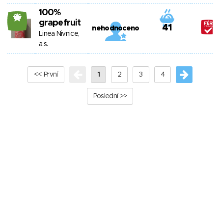
100%
26
grapefruit
41
nehodnoceno
Linea Nivnice,
a.s.
<< První
1
2
3
4
Poslední >>