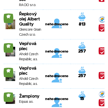
RACIO s.r.o.
Řepkový
27
olej Albert
Quality
813
nehodnoceno
Glencore Grain
Czech s.r.o.
Vepřová
27
plec
257
nehodnoceno
Ahold Czech
Republic, a.s.
Vepřová
27
plec
257
nehodnoceno
Ahold Czech
Republic, a.s.
27
Žampiony
15
nehodnoceno
Equus a.s.