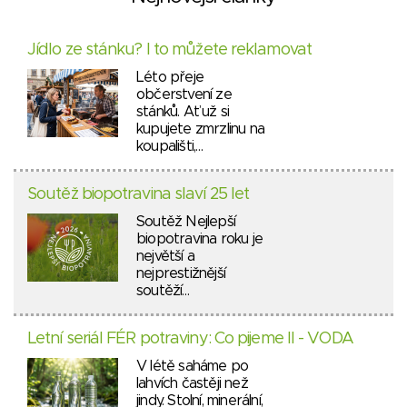
Jídlo ze stánku? I to můžete reklamovat
Léto přeje
občerstvení ze
stánků. Ať už si
kupujete zmrzlinu na
koupališti,…
Soutěž biopotravina slaví 25 let
Soutěž Nejlepší
biopotravina roku je
největší a
nejprestižnější
soutěží…
Letní seriál FÉR potraviny: Co pijeme II - VODA
V létě saháme po
lahvích častěji než
jindy. Stolní, minerální,