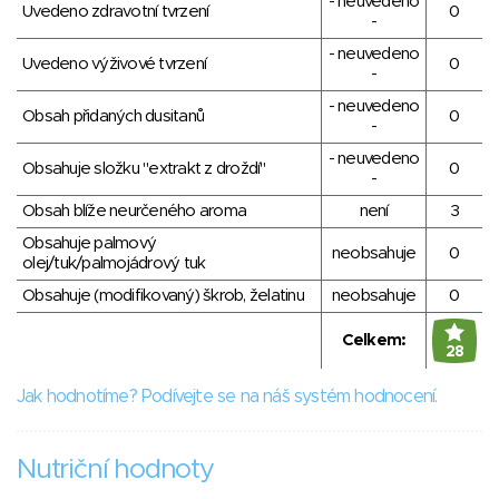
- neuvedeno
Uvedeno zdravotní tvrzení
0
-
- neuvedeno
Uvedeno výživové tvrzení
0
-
- neuvedeno
Obsah přidaných dusitanů
0
-
- neuvedeno
Obsahuje složku "extrakt z droždí"
0
-
Obsah blíže neurčeného aroma
není
3
Obsahuje palmový
neobsahuje
0
olej/tuk/palmojádrový tuk
Obsahuje (modifikovaný) škrob, želatinu
neobsahuje
0
Celkem:
28
Jak hodnotíme? Podívejte se na náš systém hodnocení.
Nutriční hodnoty