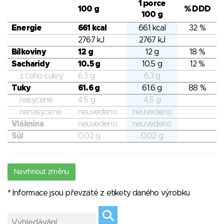
1 porce
100 g
% DDD
100 g
Energie
661 kcal
661 kcal
32 %
2767 kJ
2767 kJ
Bílkoviny
12 g
12 g
18 %
Sacharidy
10.5 g
10.5 g
12 %
z toho cukry
6.3 g
6.3 g
Tuky
61.6 g
61.6 g
88 %
nasycené
4.5 g
4.5 g
nenasycené
neuvedeno
neuvedeno
Vláknina
neuvedeno
neuvedeno
Sůl
0.02 g
0.02 g
Navrhnout změnu
* Informace jsou převzaté z etikety daného výrobku