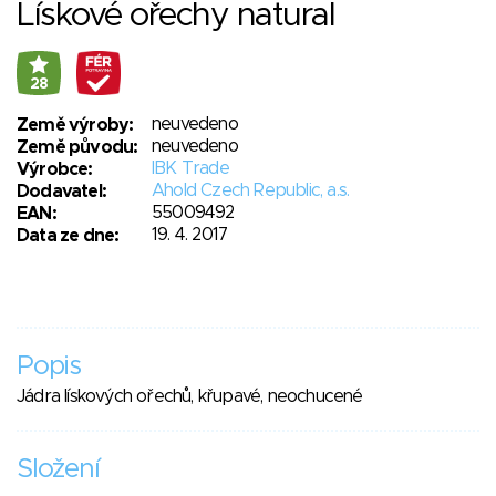
Lískové ořechy natural
28
neuvedeno
Země výroby:
neuvedeno
Země původu:
IBK Trade
Výrobce:
Ahold Czech Republic, a.s.
Dodavatel:
55009492
EAN:
19. 4. 2017
Data ze dne:
Popis
Jádra lískových ořechů, křupavé, neochucené
Složení