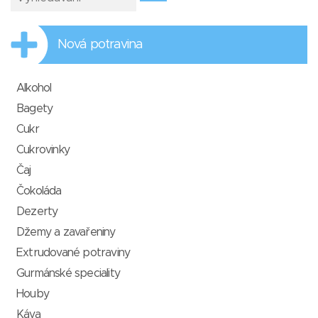
Nová potravina
Alkohol
Bagety
Cukr
Cukrovinky
Čaj
Čokoláda
Dezerty
Džemy a zavařeniny
Extrudované potraviny
Gurmánské speciality
Houby
Káva