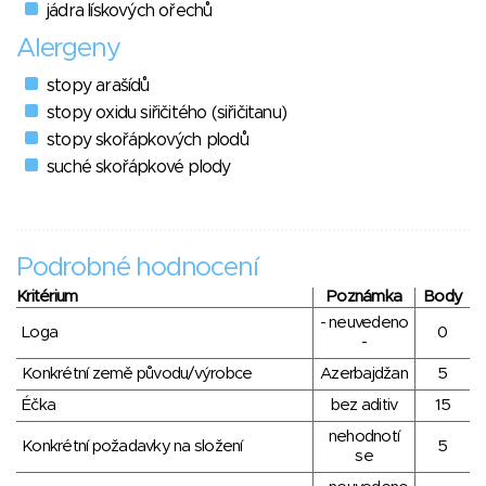
jádra lískových ořechů
Alergeny
stopy arašídů
stopy oxidu siřičitého (siřičitanu)
stopy skořápkových plodů
suché skořápkové plody
Podrobné hodnocení
Kritérium
Poznámka
Body
- neuvedeno
Loga
0
-
Konkrétní země původu/výrobce
Azerbajdžan
5
Éčka
bez aditiv
15
nehodnotí
Konkrétní požadavky na složení
5
se