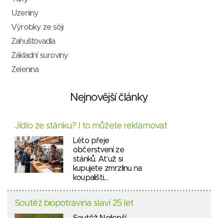
Uzeniny
Výrobky ze sóji
Zahušťovadla
Základní suroviny
Zelenina
Nejnovější články
Jídlo ze stánku? I to můžete reklamovat
Léto přeje
občerstvení ze
stánků. Ať už si
kupujete zmrzlinu na
koupališti,…
Soutěž biopotravina slaví 25 let