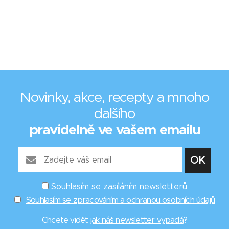
Novinky, akce, recepty a mnoho
dalšího
pravidelně ve vašem emailu
Souhlasím se zasíláním newsletterů
Souhlasím se zpracováním a ochranou osobních údajů
Chcete vidět
jak náš newsletter vypadá
?