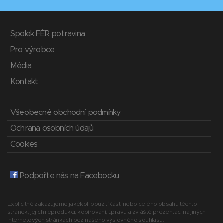
Spolek FÉR potravina
Pro výrobce
Média
Kontakt
Všeobecné obchodní podmínky
Ochrana osobních údajů
Cookies
Podpořte nás na Facebooku
Explicitně zakazujeme jakékoli použití části nebo celého obsahu těchto
stránek, jejich reprodukci, kopírování, úpravu a zvláště prezentaci na jiných
internetových stránkách bez našeho výslovného souhlasu.