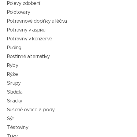
Polevy, zdobení
Polotovary
Potravinové doplňky a léčiva
Potraviny v aspiku
Potraviny v konzervě
Puding
Rostlinné alternativy
Ryby
Rýže
Sirupy
Sladidla
Snacky
Sušené ovoce a plody
Sýr
Těstoviny
Tuky