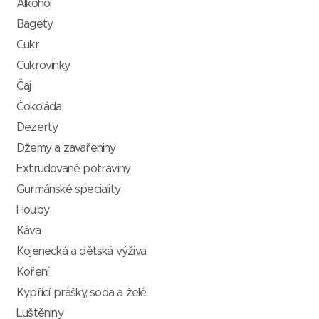
Alkohol
Bagety
Cukr
Cukrovinky
Čaj
Čokoláda
Dezerty
Džemy a zavařeniny
Extrudované potraviny
Gurmánské speciality
Houby
Káva
Kojenecká a dětská výživa
Koření
Kypřící prášky, soda a želé
Luštěniny