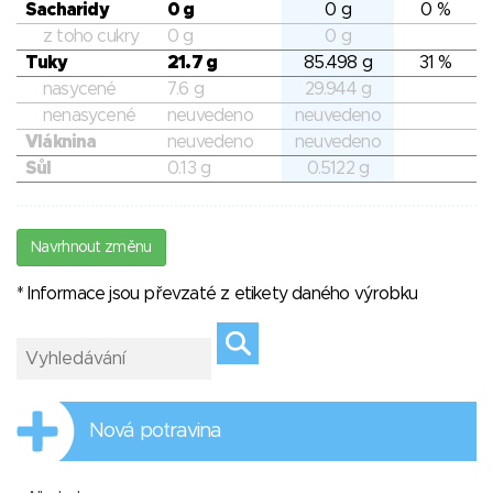
Sacharidy
0 g
0 g
0 %
z toho cukry
0 g
0 g
Tuky
21.7 g
85.498 g
31 %
nasycené
7.6 g
29.944 g
nenasycené
neuvedeno
neuvedeno
Vláknina
neuvedeno
neuvedeno
Sůl
0.13 g
0.5122 g
Navrhnout změnu
* Informace jsou převzaté z etikety daného výrobku
Nová potravina