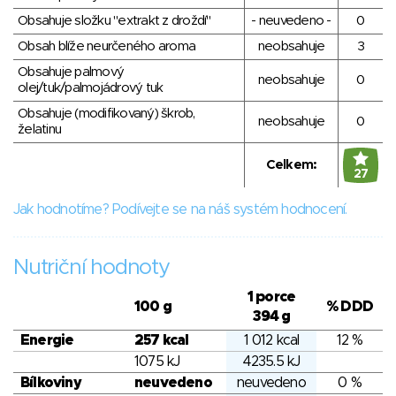
Obsahuje složku "extrakt z droždí"
- neuvedeno -
0
Obsah blíže neurčeného aroma
neobsahuje
3
Obsahuje palmový
neobsahuje
0
olej/tuk/palmojádrový tuk
Obsahuje (modifikovaný) škrob,
neobsahuje
0
želatinu
Celkem:
27
Jak hodnotíme? Podívejte se na náš systém hodnocení.
Nutriční hodnoty
1 porce
100 g
% DDD
394 g
Energie
257 kcal
1 012 kcal
12 %
1075 kJ
4235.5 kJ
Bílkoviny
neuvedeno
neuvedeno
0 %