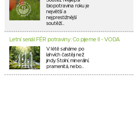
Soutěž Nejlepší
biopotravina roku je
největší a
nejprestižnější
soutěží…
Letní seriál FÉR potraviny: Co pijeme II - VODA
V létě saháme po
lahvích častěji než
jindy. Stolní, minerální,
pramenitá, nebo…