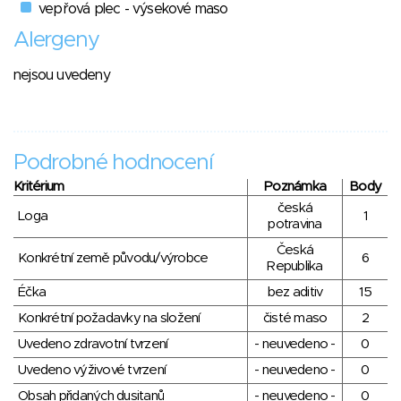
vepřová plec - výsekové maso
Alergeny
nejsou uvedeny
Podrobné hodnocení
Kritérium
Poznámka
Body
česká
Loga
1
potravina
Česká
Konkrétní země původu/výrobce
6
Republika
Éčka
bez aditiv
15
Konkrétní požadavky na složení
čisté maso
2
Uvedeno zdravotní tvrzení
- neuvedeno -
0
Uvedeno výživové tvrzení
- neuvedeno -
0
Obsah přidaných dusitanů
- neuvedeno -
0