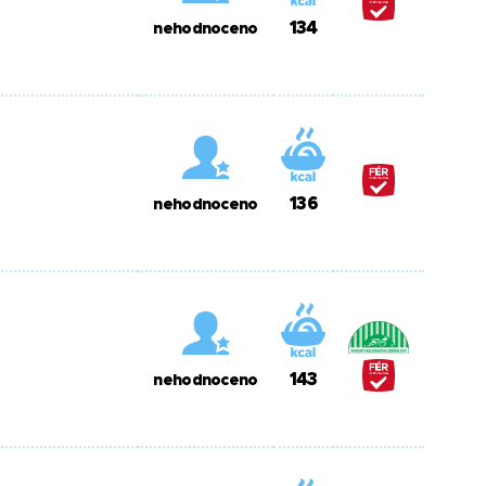
134
nehodnoceno
136
nehodnoceno
143
nehodnoceno