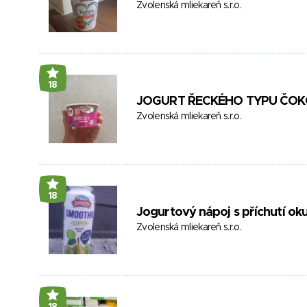
Zvolenská mliekareň s.r.o.
18
JOGURT ŘECKÉHO TYPU ČO
Zvolenská mliekareň s.r.o.
18
Jogurtový nápoj s příchutí ok
Zvolenská mliekareň s.r.o.