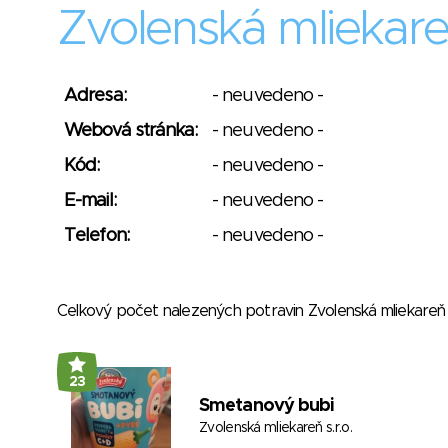
Zvolenská mliekareň
Adresa:
- neuvedeno -
Webová stránka:
- neuvedeno -
Kód:
- neuvedeno -
E-mail:
- neuvedeno -
Telefon:
- neuvedeno -
Celkový počet nalezených potravin Zvolenská mliekareň 
23
Smetanový bubi
Zvolenská mliekareň s.r.o.