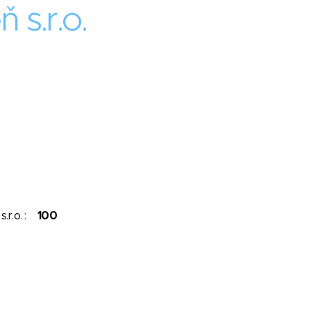
 s.r.o.
s.r.o. :
100