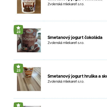
Zvolenská mliekareň s.r.o.
23
Smetanový jogurt čokoláda
Zvolenská mliekareň s.r.o.
23
Smetanový jogurt hruška a sk
Zvolenská mliekareň s.r.o.