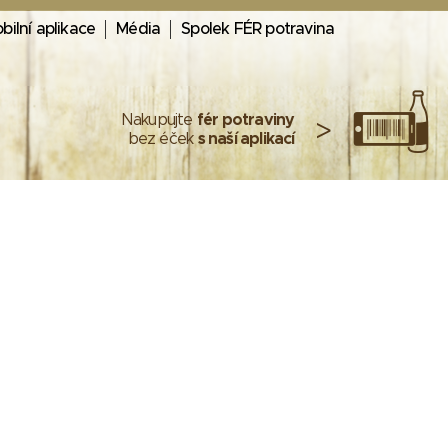
bilní aplikace
Média
Spolek FÉR potravina
Nakupujte
fér potraviny
>
bez éček
s naší aplikací