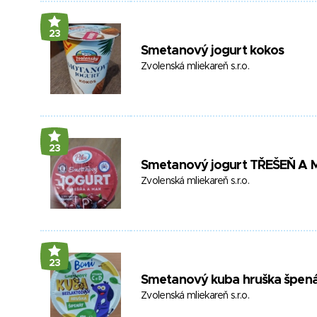
23
Smetanový jogurt kokos
Zvolenská mliekareň s.r.o.
23
Smetanový jogurt TŘEŠEŇ A
Zvolenská mliekareň s.r.o.
23
Smetanový kuba hruška špen
Zvolenská mliekareň s.r.o.