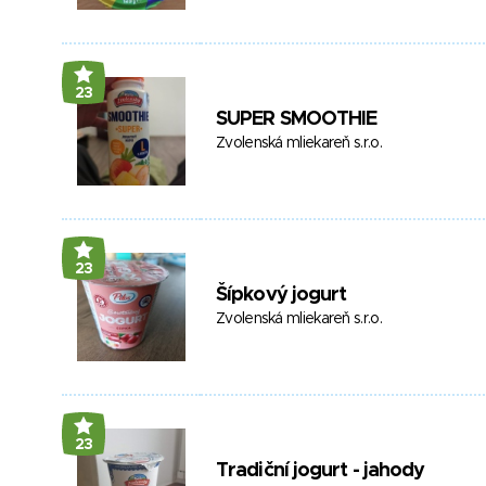
23
SUPER SMOOTHIE
Zvolenská mliekareň s.r.o.
23
Šípkový jogurt
Zvolenská mliekareň s.r.o.
23
Tradiční jogurt - jahody