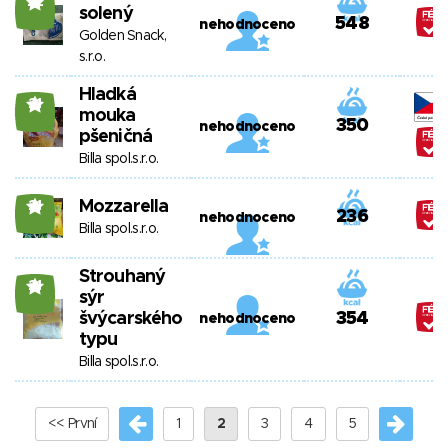
22
solený
548
nehodnoceno
Golden Snack,
s.r.o.
Hladká
21
mouka
350
nehodnoceno
pšeničná
Billa spol.s.r.o.
Mozzarella
21
236
nehodnoceno
Billa spol.s.r.o.
Strouhaný
21
sýr
švýcarského
354
nehodnoceno
typu
Billa spol.s.r.o.
<< První
1
2
3
4
5