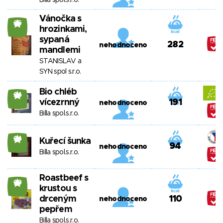
Billa spol.s.r.o.
Vánočka s
25
hrozinkami,
sypaná
282
nehodnoceno
mandlemi
STANISLAV a
SYN spol s.r.o.
Bio chléb
24
vícezrnný
191
nehodnoceno
Billa spol.s.r.o.
24
Kuřecí šunka
94
nehodnoceno
Billa spol.s.r.o.
Roastbeef s
23
krustou s
drceným
110
nehodnoceno
pepřem
Billa spol.s.r.o.