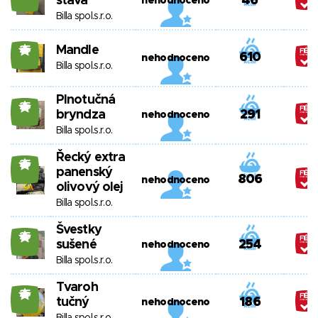
šťáva
46
nehodnoceno
Billa spol.s.r.o.
Mandle
25
610
nehodnoceno
Billa spol.s.r.o.
Plnotučná
25
bryndza
291
nehodnoceno
Billa spol.s.r.o.
Řecký extra
25
panenský
806
nehodnoceno
olivový olej
Billa spol.s.r.o.
Švestky
25
sušené
254
nehodnoceno
Billa spol.s.r.o.
Tvaroh
25
tučný
186
nehodnoceno