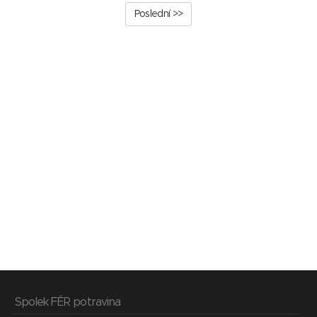
Poslední >>
Spolek FÉR potravina