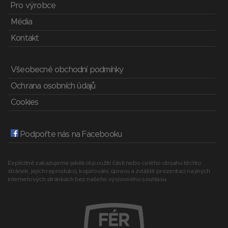
Pro výrobce
Média
Kontakt
Všeobecné obchodní podmínky
Ochrana osobních údajů
Cookies
Podpořte nás na Facebooku
Explicitně zakazujeme jakékoli použití části nebo celého obsahu těchto
stránek, jejich reprodukci, kopírování, úpravu a zvláště prezentaci na jiných
internetových stránkách bez našeho výslovného souhlasu.