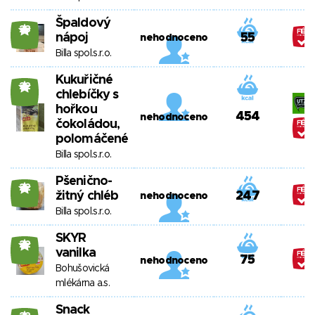
Špaldový
23
nápoj
55
nehodnoceno
Billa spol.s.r.o.
Kukuřičné
22
chlebíčky s
hořkou
454
nehodnoceno
čokoládou,
polomáčené
Billa spol.s.r.o.
Pšenično-
22
žitný chléb
247
nehodnoceno
Billa spol.s.r.o.
SKYR
22
vanilka
75
nehodnoceno
Bohušovická
mlékárna a.s.
Snack