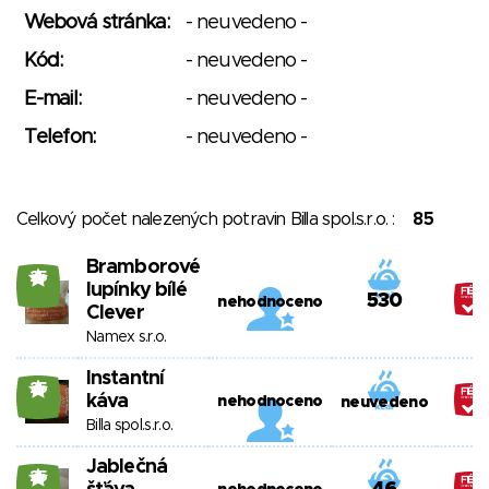
Webová stránka:
- neuvedeno -
Kód:
- neuvedeno -
E-mail:
- neuvedeno -
Telefon:
- neuvedeno -
Celkový počet nalezených potravin Billa spol.s.r.o. :
85
Bramborové
25
lupínky bílé
530
nehodnoceno
Clever
Namex s.r.o.
Instantní
25
káva
nehodnoceno
neuvedeno
Billa spol.s.r.o.
Jablečná
25