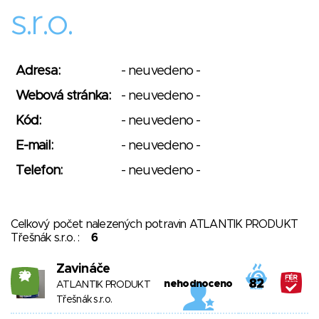
s.r.o.
Adresa:
- neuvedeno -
Webová stránka:
- neuvedeno -
Kód:
- neuvedeno -
E-mail:
- neuvedeno -
Telefon:
- neuvedeno -
Celkový počet nalezených potravin ATLANTIK PRODUKT
Třešnák s.r.o. :
6
Zavináče
29
82
nehodnoceno
ATLANTIK PRODUKT
Třešnák s.r.o.