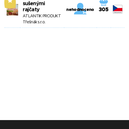
7
sušenými
rajčaty
305
nehodnoceno
ATLANTIK PRODUKT
Třešnák s.r.o.