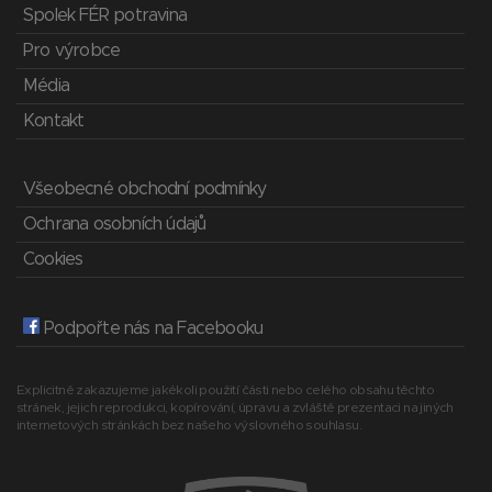
Spolek FÉR potravina
Pro výrobce
Média
Kontakt
Všeobecné obchodní podmínky
Ochrana osobních údajů
Cookies
Podpořte nás na Facebooku
Explicitně zakazujeme jakékoli použití části nebo celého obsahu těchto
stránek, jejich reprodukci, kopírování, úpravu a zvláště prezentaci na jiných
internetových stránkách bez našeho výslovného souhlasu.