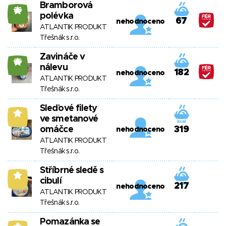
Bramborová
26
polévka
67
nehodnoceno
ATLANTIK PRODUKT
Třešnák s.r.o.
Zavináče v
26
nálevu
182
nehodnoceno
ATLANTIK PRODUKT
Třešnák s.r.o.
Sleďové filety
8
ve smetanové
omáčce
319
nehodnoceno
ATLANTIK PRODUKT
Třešnák s.r.o.
Stříbrné sledě s
8
cibulí
217
nehodnoceno
ATLANTIK PRODUKT
Třešnák s.r.o.
Pomazánka se