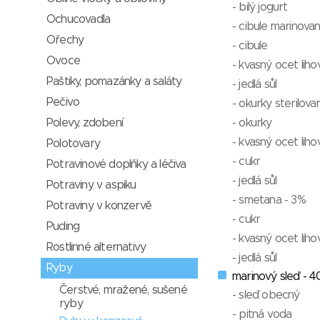
- bilý jogurt
Ochucovadla
- cibule marinovan
Ořechy
- cibule
Ovoce
- kvasný ocet liho
Paštiky, pomazánky a saláty
- jedlá sůl
Pečivo
- okurky sterilova
Polevy, zdobení
- okurky
- kvasný ocet liho
Polotovary
- cukr
Potravinové doplňky a léčiva
- jedlá sůl
Potraviny v aspiku
- smetana - 3%
Potraviny v konzervě
- cukr
Puding
- kvasný ocet liho
Rostlinné alternativy
- jedlá sůl
Ryby
marinový sleď - 
Čerstvé, mražené, sušené
- sleď obecný
ryby
- pitná voda