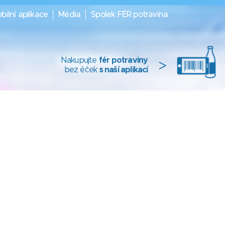
bilní aplikace
Média
Spolek FÉR potravina
Nakupujte
fér potraviny
>
bez éček
s naší aplikací