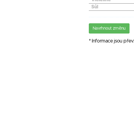
Sůl
Navrhnout změnu
* Informace jsou pře