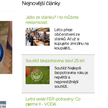
Nejnovější články
Jídlo ze stánku? I to můžete
reklamovat
Léto přeje
občerstvení ze
stánků. Ať už si
kupujete zmrzlinu na
koupališti,…
Soutěž biopotravina slaví 25 let
Soutěž Nejlepší
biopotravina roku je
největší a
nejprestižnější
soutěží…
Letní seriál FÉR potraviny: Co
pijeme II - VODA