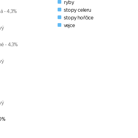
ryby
stopy celeru
á - 4,3%
stopy hořčice
vejce
vý
né - 4,3%
vý
vý
40%