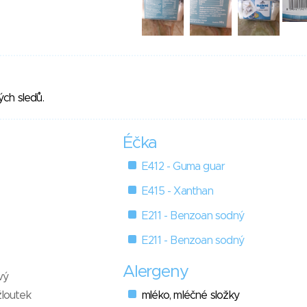
ch sleďů.
Éčka
E412 - Guma guar
E415 - Xanthan
E211 - Benzoan sodný
E211 - Benzoan sodný
Alergeny
vý
žloutek
mléko, mléčné složky