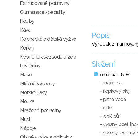
Extrudované potraviny
Gurmánské speciality
Houby
Káva
Popis
Kojenecká a dětská výživa
Výrobek z marinovaný
Koření
Kypřící prášky, soda a želé
Složení
Luštěniny
Maso
omáčka - 60%
- majóneza
Mléčné výrobky
- řepkový olej
Mořské řasy
- pitná voda
Mouka
- cukr
Mražené potraviny
- jedlá sůl
Müsli
- kvasný ocet liho
Nápoje
- sušený vaječný 
Obilné vločky a obiloviny