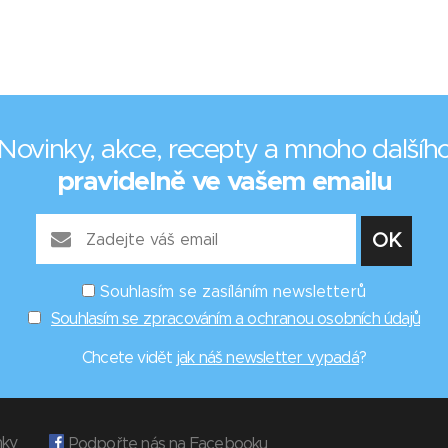
Novinky, akce, recepty a mnoho dalšíh
pravidelně ve vašem emailu
Souhlasím se zasíláním newsletterů
Souhlasím se zpracováním a ochranou osobních údajů
Chcete vidět
jak náš newsletter vypadá
?
nky
Podpořte nás na Facebooku