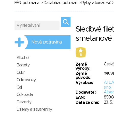
FÉR potravina
>
Databáze potravin
>
Ryby v konzervě
>
Sleďové file
smetanové
Nová potravina
8
Alkohol
Česká
Země
Bagety
výroby:
Cukr
neuv
Země
původu:
Cukrovinky
ATLA
Výrobce:
Čaj
s.r.o.
Albert
Dodavatel:
Čokoláda
8590
EAN:
Dezerty
23. 5.
Data ze dne:
Džemy a zavařeniny