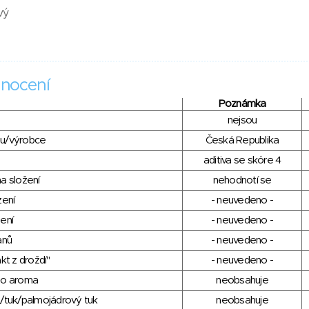
vý
nocení
Poznámka
nejsou
du/výrobce
Česká Republika
aditiva se skóre 4
a složení
nehodnotí se
zení
- neuvedeno -
ení
- neuvedeno -
anů
- neuvedeno -
kt z droždí"
- neuvedeno -
ho aroma
neobsahuje
/tuk/palmojádrový tuk
neobsahuje