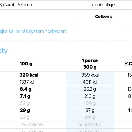
) škrob, želatinu
neobsahuje
Celkem:
ejte se na náš systém hodnocení.
oty
1 porce
100 g
% 
300 g
320 kcal
959 kcal
15
1337 kJ
4011 kJ
8.4 g
25.2 g
13
7.1 g
21.3 g
8
6.2 g
18.6 g
29 g
87 g
41
3.3 g
9.9 g
neuvedeno
neuvedeno
neuvedeno
neuvedeno