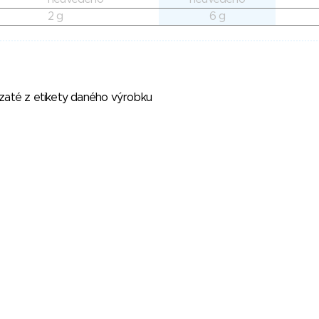
2 g
6 g
vzaté z etikety daného výrobku