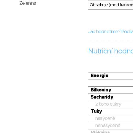
Zelenina
Obsahuje (modifikovaný
Jak hodnotíme? Podív
Nutriční hodn
Energie
Bílkoviny
Sacharidy
z toho cukry
Tuky
nasycené
nenasycené
Vláknina