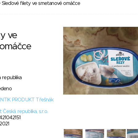
 Sleďové filety ve smetanové omáčce
ty ve
 omáčce
 republika
edeno
NTIK PRODUKT Třešnák
 Česká republika, s.r.o.
421042151
 2021