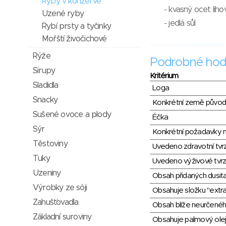
Ryby v konzervě
- kvasný ocet liho
Uzené ryby
- jedlá sůl
Rybí prsty a tyčinky
Mořští živočichové
Rýže
Podrobné hod
Sirupy
Kritérium
Sladidla
Loga
Snacky
Konkrétní země půvo
Sušené ovoce a plody
Éčka
Sýr
Konkrétní požadavky n
Těstoviny
Uvedeno zdravotní tvr
Tuky
Uvedeno výživové tvrz
Uzeniny
Obsah přidaných dusit
Výrobky ze sóji
Obsahuje složku "extra
Zahušťovadla
Obsah blíže neurčené
Základní suroviny
Obsahuje palmový olej