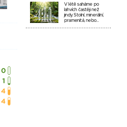
V létě saháme po
lahvích častěji než
jindy. Stolní, minerální,
pramenitá, nebo…