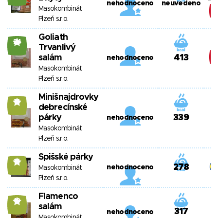
nehodnoceno
neuvedeno
Masokombinát
Plzeň s.r.o.
Goliath
24
Trvanlivý
salám
413
nehodnoceno
Masokombinát
Plzeň s.r.o.
Minišnajdrovky
14
debrecínské
párky
339
nehodnoceno
Masokombinát
Plzeň s.r.o.
Spišské párky
14
278
nehodnoceno
Masokombinát
Plzeň s.r.o.
Flamenco
13
salám
317
nehodnoceno
Masokombinát