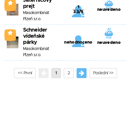
Jaternicový
0
prejt
1
neuvedeno
3.3/5
Masokombinát
Plzeň s.r.o.
Schneider
0
vídeňské
párky
nehodnoceno
neuvedeno
Masokombinát
Plzeň s.r.o.
<< První
1
2
Poslední >>