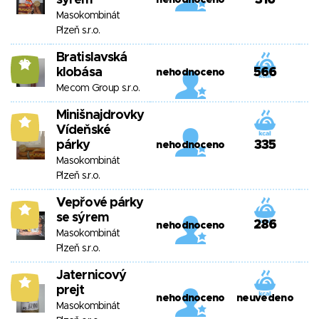
sýrem
316
nehodnoceno
Masokombinát
Plzeň s.r.o.
Bratislavská
10
klobása
566
nehodnoceno
Mecom Group s.r.o.
Minišnajdrovky
9
Vídeňské
párky
335
nehodnoceno
Masokombinát
Plzeň s.r.o.
Vepřové párky
9
se sýrem
286
nehodnoceno
Masokombinát
Plzeň s.r.o.
Jaternicový
6
prejt
nehodnoceno
neuvedeno
Masokombinát