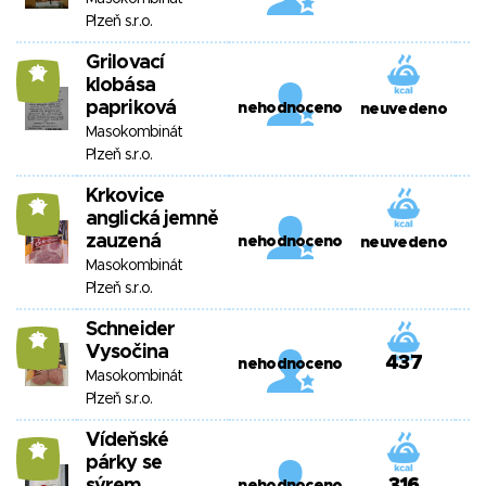
Plzeň s.r.o.
Grilovací
13
klobása
papriková
nehodnoceno
neuvedeno
Masokombinát
Plzeň s.r.o.
Krkovice
13
anglická jemně
zauzená
nehodnoceno
neuvedeno
Masokombinát
Plzeň s.r.o.
Schneider
13
Vysočina
437
nehodnoceno
Masokombinát
Plzeň s.r.o.
Vídeňské
13
párky se