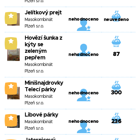
Plzeň s.r.o.
Jelítkový prejt
6
nehodnoceno
Masokombinát
neuvedeno
Plzeň s.r.o.
Hovězí šunka z
5
kýty se
zeleným
87
nehodnoceno
pepřem
Masokombinát
Plzeň s.r.o.
Minišnajdrovky
4
Telecí párky
300
nehodnoceno
Masokombinát
Plzeň s.r.o.
Libové párky
2
236
nehodnoceno
Masokombinát
Plzeň s.r.o.