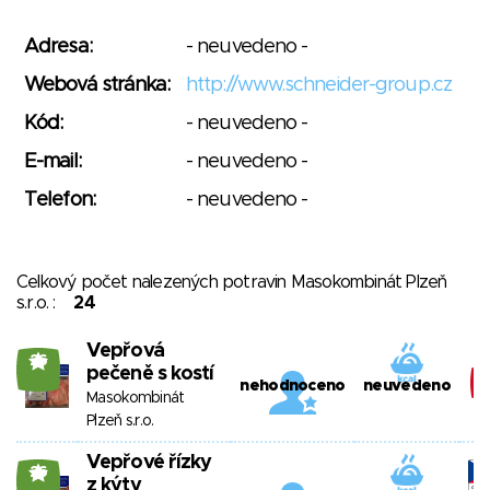
Adresa:
- neuvedeno -
Webová stránka:
http://www.schneider-group.cz
Kód:
- neuvedeno -
E-mail:
- neuvedeno -
Telefon:
- neuvedeno -
Celkový počet nalezených potravin Masokombinát Plzeň
s.r.o. :
24
Vepřová
26
pečeně s kostí
nehodnoceno
neuvedeno
Masokombinát
Plzeň s.r.o.
Vepřové řízky
26
z kýty