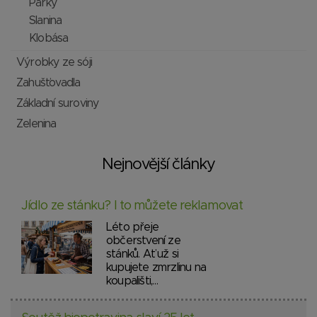
Párky
Slanina
Klobása
Výrobky ze sóji
Zahušťovadla
Základní suroviny
Zelenina
Nejnovější články
Jídlo ze stánku? I to můžete reklamovat
Léto přeje
občerstvení ze
stánků. Ať už si
kupujete zmrzlinu na
koupališti,…