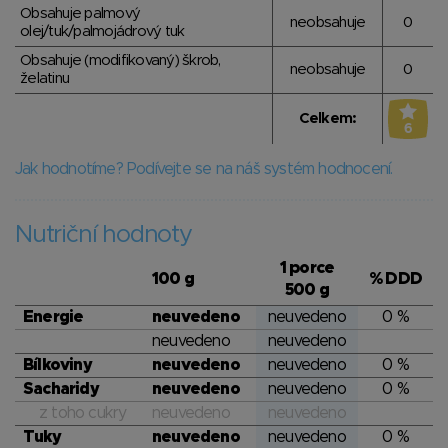
Obsahuje palmový
neobsahuje
0
olej/tuk/palmojádrový tuk
Obsahuje (modifikovaný) škrob,
neobsahuje
0
želatinu
Celkem:
6
Jak hodnotíme? Podívejte se na náš systém hodnocení.
Nutriční hodnoty
1 porce
100 g
% DDD
500 g
Energie
neuvedeno
neuvedeno
0 %
neuvedeno
neuvedeno
Bílkoviny
neuvedeno
neuvedeno
0 %
Sacharidy
neuvedeno
neuvedeno
0 %
z toho cukry
neuvedeno
neuvedeno
Tuky
neuvedeno
neuvedeno
0 %