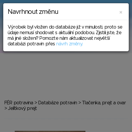
Navrhnout změnu
Zavř
×
Výrobek byl vložen do databáze již v minulosti, proto se
údaje nemusí shodovat s aktuální podobou. Zjistili jste, že
má jiné složení? Pomozte nám aktualizovat největší
databázi potravin přes
návrh změny.
FÉR potravina
>
Databáze potravin
>
Tlačenka, prejt a ovar
> Jelítkový prejt