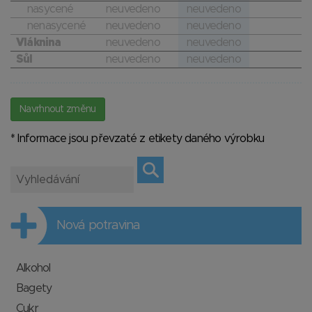
nasycené
neuvedeno
neuvedeno
nenasycené
neuvedeno
neuvedeno
Vláknina
neuvedeno
neuvedeno
Sůl
neuvedeno
neuvedeno
Navrhnout změnu
* Informace jsou převzaté z etikety daného výrobku
Nová potravina
Alkohol
Bagety
Cukr