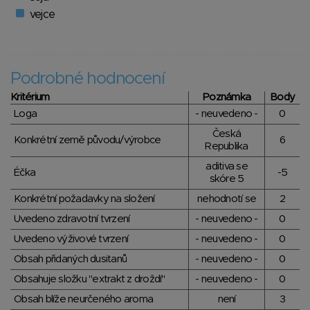
vejce
Podrobné hodnocení
Kritérium
Poznámka
Body
Loga
- neuvedeno -
0
Česká
Konkrétní země původu/výrobce
6
Republika
aditiva se
Éčka
-5
skóre 5
Konkrétní požadavky na složení
nehodnotí se
2
Uvedeno zdravotní tvrzení
- neuvedeno -
0
Uvedeno výživové tvrzení
- neuvedeno -
0
Obsah přidaných dusitanů
- neuvedeno -
0
Obsahuje složku "extrakt z droždí"
- neuvedeno -
0
Obsah blíže neurčeného aroma
není
3