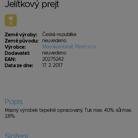
Jelítkový prejt
6
Česká republika
Země výroby:
neuvedeno
Země původu:
Masokombinát Plzeň s.r.o.
Výrobce:
neuvedeno
Dodavatel:
20275242
EAN:
17. 2. 2017
Data ze dne:
Popis
Masný výrobek tepelně opracovaný. Tuk max. 40%, sůl max.
2,8%.
Složení