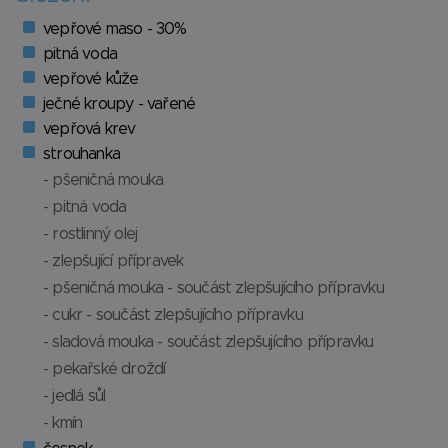
vepřové maso - 30%
pitná voda
vepřové kůže
ječné kroupy - vařené
vepřová krev
strouhanka
- pšeničná mouka
- pitná voda
- rostlinný olej
- zlepšující přípravek
- pšeničná mouka - součást zlepšujícího přípravku
- cukr - součást zlepšujícího přípravku
- sladová mouka - součást zlepšujícího přípravku
- pekařské droždí
- jedlá sůl
- kmín