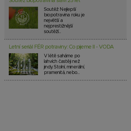
Soutěž biopotravina slaví 25 let
Soutěž Nejlepší
biopotravina roku je
největší a
nejprestižnější
soutěží…
Letní seriál FÉR potraviny: Co pijeme II - VODA
V létě saháme po
lahvích častěji než
jindy. Stolní, minerální,
pramenitá, nebo…