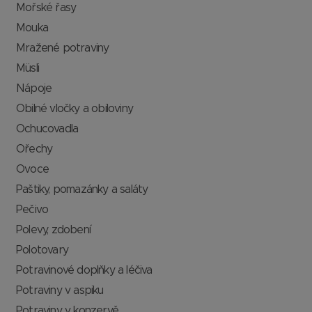
Mořské řasy
Mouka
Mražené potraviny
Müsli
Nápoje
Obilné vločky a obiloviny
Ochucovadla
Ořechy
Ovoce
Paštiky, pomazánky a saláty
Pečivo
Polevy, zdobení
Polotovary
Potravinové doplňky a léčiva
Potraviny v aspiku
Potraviny v konzervě