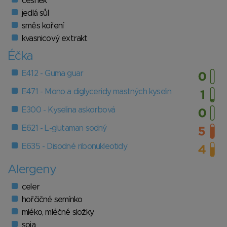
česnek
jedlá sůl
směs koření
kvasnicový extrakt
Éčka
E412 - Guma guar
E471 - Mono a diglyceridy mastných kyselin
E300 - Kyselina askorbová
E621 - L-glutaman sodný
E635 - Disodné ribonukleotidy
Alergeny
celer
hořčičné semínko
mléko, mléčné složky
soja