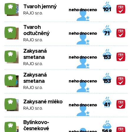
Tvaroh jemný
25
101
nehodnoceno
RAJO s.r.o.
Tvaroh
25
odtučněný
71
nehodnoceno
RAJO s.r.o.
Zakysaná
25
smetana
153
nehodnoceno
RAJO s.r.o.
Zakysaná
25
smetana
153
nehodnoceno
RAJO s.r.o.
Zakysané mléko
25
41
nehodnoceno
RAJO s.r.o.
Bylinkovo-
23
česnekové
568