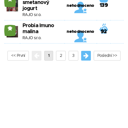
smetanový
139
nehodnoceno
jogurt
RAJO s.r.o.
Probia Imuno
18
malina
92
nehodnoceno
RAJO s.r.o.
<< První
1
2
3
Poslední >>