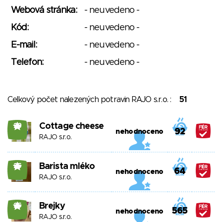
Webová stránka:
- neuvedeno -
Kód:
- neuvedeno -
E-mail:
- neuvedeno -
Telefon:
- neuvedeno -
Celkový počet nalezených potravin RAJO s.r.o. :
51
Cottage cheese
28
92
nehodnoceno
RAJO s.r.o.
Barista mléko
25
64
nehodnoceno
RAJO s.r.o.
Brejky
25
565
nehodnoceno
RAJO s.r.o.