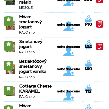
nehodnoceno
máslo
MEGGLE
Mňam
23
smetanový
140
nehodnoceno
jogurt
RAJO s.r.o.
Smetanový
23
jogurt
144
nehodnoceno
RAJO s.r.o.
Bezlaktózový
18
smetanový
140
nehodnoceno
jogurt vanilka
RAJO s.r.o.
Cottage Cheese
18
KARAMEL
112
nehodnoceno
RAJO s.r.o.
Mňam
18