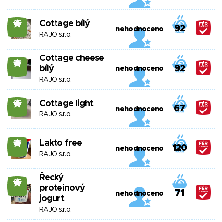
Cottage bílý
25
92
nehodnoceno
RAJO s.r.o.
Cottage cheese
25
bílý
92
nehodnoceno
RAJO s.r.o.
Cottage light
25
67
nehodnoceno
RAJO s.r.o.
Lakto free
25
120
nehodnoceno
RAJO s.r.o.
Řecký
25
proteinový
71
nehodnoceno
jogurt
RAJO s.r.o.