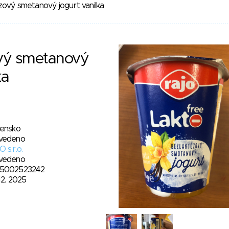
ový smetanový jogurt vanilka
vý smetanový
ka
vensko
vedeno
 s.r.o.
vedeno
5002523242
12. 2025