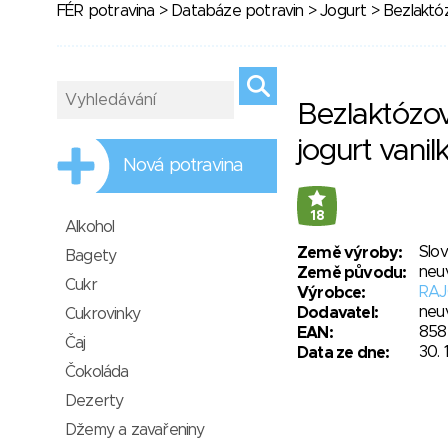
FÉR potravina
>
Databáze potravin
>
Jogurt
> Bezlaktóz
Bezlaktózo
jogurt vanil
Nová potravina
18
Alkohol
Slo
Země výroby:
Bagety
neu
Země původu:
Cukr
RAJO
Výrobce:
neu
Dodavatel:
Cukrovinky
858
EAN:
Čaj
30. 
Data ze dne:
Čokoláda
Dezerty
Džemy a zavařeniny