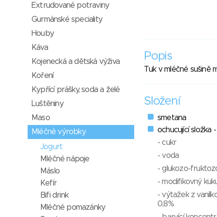
Extrudované potraviny
Gurmánské speciality
Houby
Káva
Popis
Kojenecká a dětská výživa
Tuk v mléčné sušině m
Koření
Kypřící prášky, soda a želé
Složení
Luštěniny
Maso
smetana
ochucující složka 
Mléčné výrobky
- cukr
Jogurt
- voda
Mléčné nápoje
- glukozo-fruktoz
Máslo
- modifikovný kuk
Kefír
- výtažek z vanil
Bifi drink
0,8%
Mléčné pomazánky