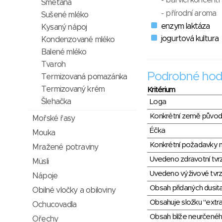
- barvící koncent
Smetana
- přírodní aroma
Sušené mléko
enzym laktáza
Kysaný nápoj
jogurtová kultura
Kondenzované mléko
Balené mléko
Tvaroh
Podrobné hod
Termizovaná pomazánka
Termizovaný krém
Kritérium
Šlehačka
Loga
Konkrétní země půvo
Mořské řasy
Éčka
Mouka
Konkrétní požadavky n
Mražené potraviny
Uvedeno zdravotní tvr
Müsli
Uvedeno výživové tvrz
Nápoje
Obsah přidaných dusit
Obilné vločky a obiloviny
Obsahuje složku "extra
Ochucovadla
Obsah blíže neurčené
Ořechy