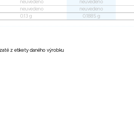
neuvedeno
neuvedeno
neuvedeno
neuvedeno
0.13 g
0.1885 g
vzaté z etikety daného výrobku