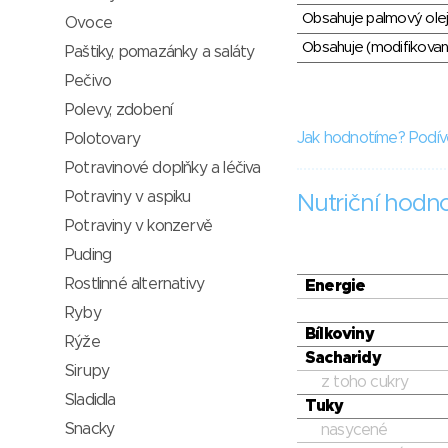
Obsahuje palmový olej
Ovoce
Obsahuje (modifikovaný
Paštiky, pomazánky a saláty
Pečivo
Polevy, zdobení
Jak hodnotíme? Podív
Polotovary
Potravinové doplňky a léčiva
Potraviny v aspiku
Nutriční hodn
Potraviny v konzervě
Puding
Rostlinné alternativy
Energie
Ryby
Bílkoviny
Rýže
Sacharidy
Sirupy
z toho cukry
Sladidla
Tuky
Snacky
nasycené