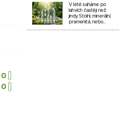
V létě saháme po
lahvích častěji než
jindy. Stolní, minerální,
pramenitá, nebo…