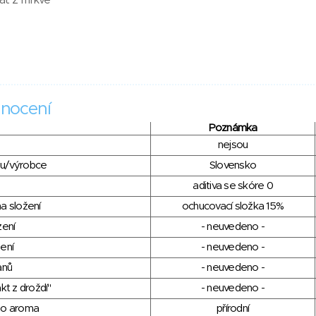
rát z mrkve
nocení
Poznámka
nejsou
du/výrobce
Slovensko
aditiva se skóre 0
a složení
ochucovací složka 15%
zení
- neuvedeno -
ení
- neuvedeno -
anů
- neuvedeno -
kt z droždí"
- neuvedeno -
ho aroma
přírodní