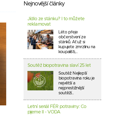
Nejnovější články
Jídlo ze stánku? I to můžete
reklamovat
Léto přeje
občerstvení ze
stánků. Ať už si
kupujete zmrzlinu na
koupališti,…
Soutěž biopotravina slaví 25 let
Soutěž Nejlepší
biopotravina roku je
největší a
nejprestižnější
soutěží…
Letní seriál FÉR potraviny: Co
pijeme II - VODA