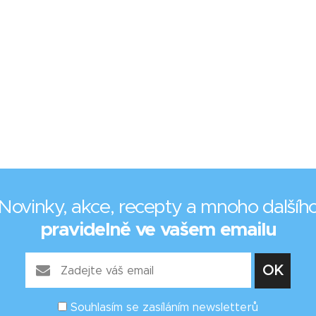
Novinky, akce, recepty a mnoho dalšíh
pravidelně ve vašem emailu
Souhlasím se zasíláním newsletterů