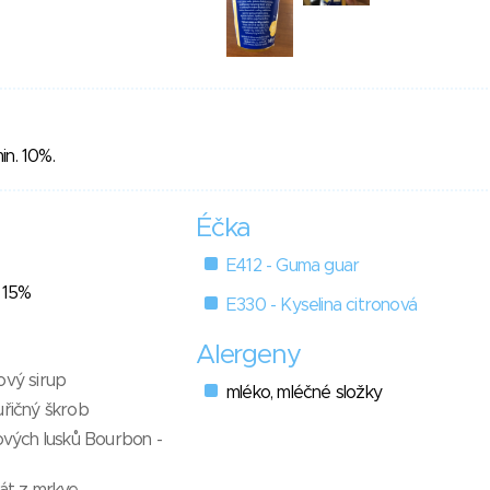
in. 10%.
Éčka
E412 - Guma guar
- 15%
E330 - Kyselina citronová
Alergeny
ový sirup
mléko, mléčné složky
uřičný škrob
kových lusků Bourbon -