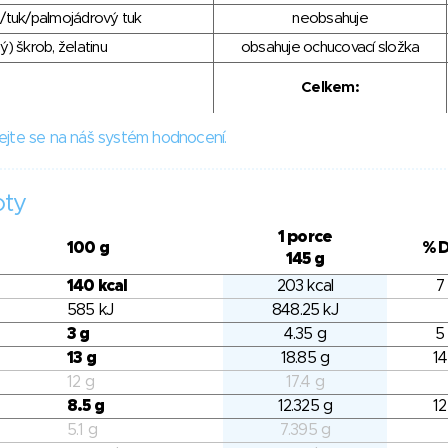
/tuk/palmojádrový tuk
neobsahuje
) škrob, želatinu
obsahuje ochucovací složka
Celkem:
ejte se na náš systém hodnocení.
oty
1 porce
100 g
% 
145 g
140 kcal
203 kcal
7
585 kJ
848.25 kJ
3 g
4.35 g
5
13 g
18.85 g
14
12 g
17.4 g
8.5 g
12.325 g
12
5.1 g
7.395 g