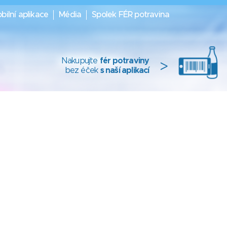
bilní aplikace
Média
Spolek FÉR potravina
Nakupujte
fér potraviny
>
bez éček
s naší aplikací