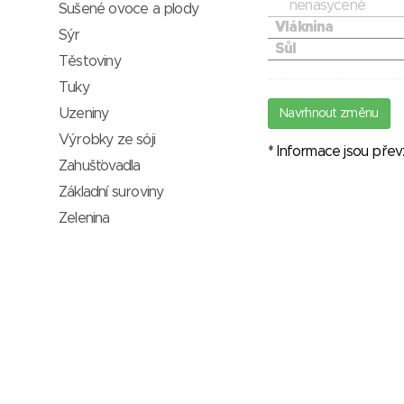
nenasycené
Sušené ovoce a plody
Vláknina
Sýr
Sůl
Těstoviny
Tuky
Uzeniny
Navrhnout změnu
Výrobky ze sóji
* Informace jsou pře
Zahušťovadla
Základní suroviny
Zelenina