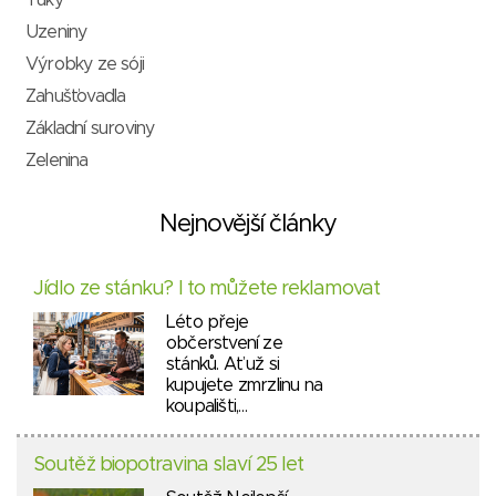
Tuky
Uzeniny
Výrobky ze sóji
Zahušťovadla
Základní suroviny
Zelenina
Nejnovější články
Jídlo ze stánku? I to můžete reklamovat
Léto přeje
občerstvení ze
stánků. Ať už si
kupujete zmrzlinu na
koupališti,…
Soutěž biopotravina slaví 25 let