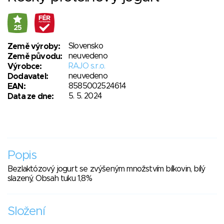
25
Slovensko
Země výroby:
neuvedeno
Země původu:
RAJO s.r.o.
Výrobce:
neuvedeno
Dodavatel:
8585002524614
EAN:
5. 5. 2024
Data ze dne:
Popis
Bezlaktózový jogurt se zvýšeným množstvím bílkovin, bílý
slazený, Obsah tuku 1,8%
Složení