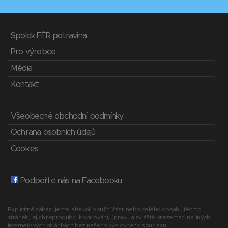
Spolek FÉR potravina
Pro výrobce
Média
Kontakt
Všeobecné obchodní podmínky
Ochrana osobních údajů
Cookies
Podpořte nás na Facebooku
Explicitně zakazujeme jakékoli použití části nebo celého obsahu těchto
stránek, jejich reprodukci, kopírování, úpravu a zvláště prezentaci na jiných
internetových stránkách bez našeho výslovného souhlasu.