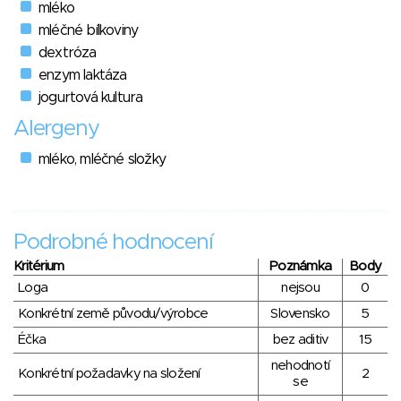
mléko
mléčné bílkoviny
dextróza
enzym laktáza
jogurtová kultura
Alergeny
mléko, mléčné složky
Podrobné hodnocení
Kritérium
Poznámka
Body
Loga
nejsou
0
Konkrétní země původu/výrobce
Slovensko
5
Éčka
bez aditiv
15
nehodnotí
Konkrétní požadavky na složení
2
se