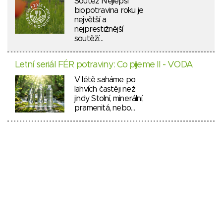
Soutěž Nejlepší
biopotravina roku je
největší a
nejprestižnější
soutěží…
Letní seriál FÉR potraviny: Co pijeme II - VODA
V létě saháme po
lahvích častěji než
jindy. Stolní, minerální,
pramenitá, nebo…