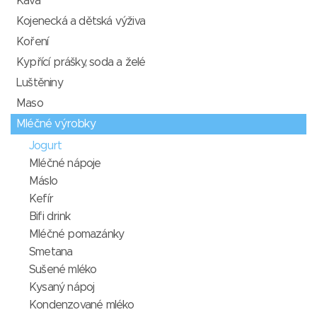
Káva
Kojenecká a dětská výživa
Koření
Kypřící prášky, soda a želé
Luštěniny
Maso
Mléčné výrobky
Jogurt
Mléčné nápoje
Máslo
Kefír
Bifi drink
Mléčné pomazánky
Smetana
Sušené mléko
Kysaný nápoj
Kondenzované mléko