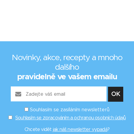
Novinky, akce, recepty a mnoho
dalšího
pravidelně ve vašem emailu
Souhlasím se zasíláním newsletterů
Souhlasím se zpracováním a ochranou osobních údajů
Chcete vidět
jak náš newsletter vypadá
?