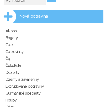
Nová potravina
Alkohol
Bagety
Cukr
Cukrovinky
Čaj
Čokoláda
Dezerty
Džemy a zavařeniny
Extrudované potraviny
Gurmánské speciality
Houby