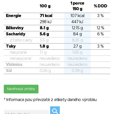
1 porce
100 g
% DDD
150 g
Energie
71 kcal
107 kcal
3 %
298 kJ
447 kJ
Bílkoviny
8.1 g
12.15 g
12 %
Sacharidy
5.6 g
8.4 g
6 %
z toho cukry
5.5 g
8.25 g
Tuky
1.8 g
2.7 g
3 %
nasycené
1.1 g
1.65 g
nenasycené
neuvedeno
neuvedeno
Vláknina
neuvedeno
neuvedeno
Sůl
0.26 g
0.39 g
Navrhnout změnu
* Informace jsou převzaté z etikety daného výrobku