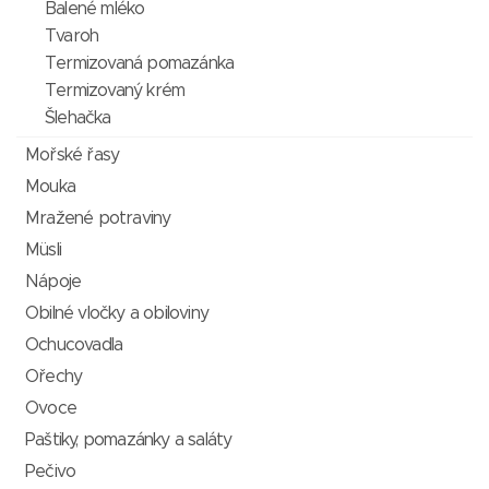
Balené mléko
Tvaroh
Termizovaná pomazánka
Termizovaný krém
Šlehačka
Mořské řasy
Mouka
Mražené potraviny
Müsli
Nápoje
Obilné vločky a obiloviny
Ochucovadla
Ořechy
Ovoce
Paštiky, pomazánky a saláty
Pečivo