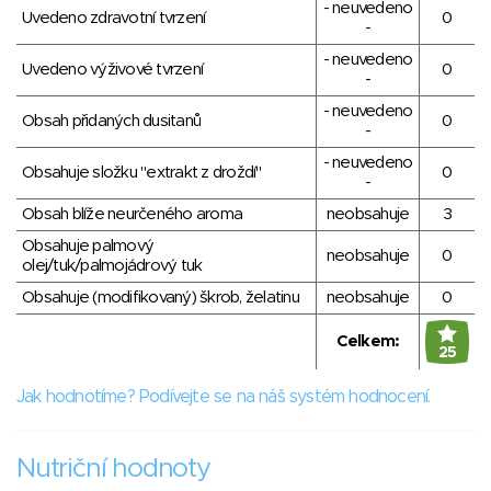
- neuvedeno
Uvedeno zdravotní tvrzení
0
-
- neuvedeno
Uvedeno výživové tvrzení
0
-
- neuvedeno
Obsah přidaných dusitanů
0
-
- neuvedeno
Obsahuje složku "extrakt z droždí"
0
-
Obsah blíže neurčeného aroma
neobsahuje
3
Obsahuje palmový
neobsahuje
0
olej/tuk/palmojádrový tuk
Obsahuje (modifikovaný) škrob, želatinu
neobsahuje
0
Celkem:
25
Jak hodnotíme? Podívejte se na náš systém hodnocení.
Nutriční hodnoty