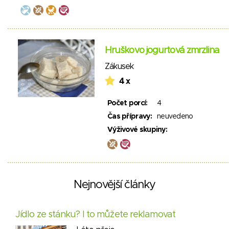
Hruškovo jogurtová zmrzlina
Zákusek
4 x
Počet porcí:
4
Čas přípravy:
neuvedeno
Výživové skupiny:
Nejnovější články
Jídlo ze stánku? I to můžete reklamovat