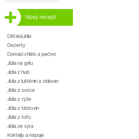
Nový recept
Dětská jídla
Dezerty
Domácí chléb a pečivo
Jídla na grilu
Jídla z hub
Jídla z luštěnin a obilovin
Jídla z ovoce
Jídla z rýže
Jídla z těstovin
Jídla z tofu
Jídla ze sýra
Koktejly a nápoje