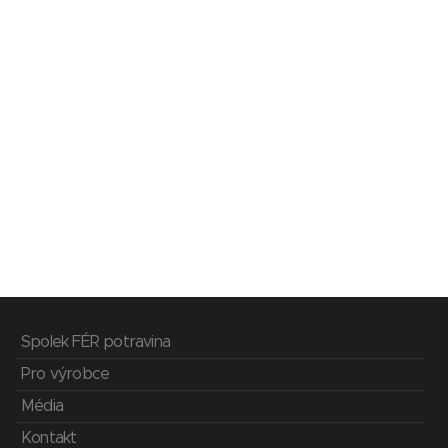
Spolek FÉR potravina
Pro výrobce
Média
Kontakt