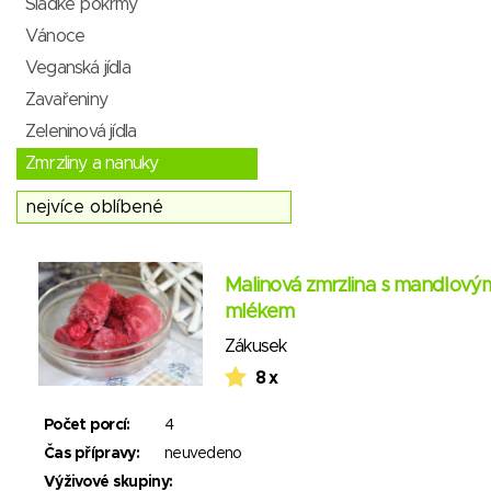
Sladké pokrmy
Vánoce
Veganská jídla
Zavařeniny
Zeleninová jídla
Zmrzliny a nanuky
Malinová zmrzlina s mandlový
mlékem
Zákusek
8 x
Počet porcí:
4
Čas přípravy:
neuvedeno
Výživové skupiny: