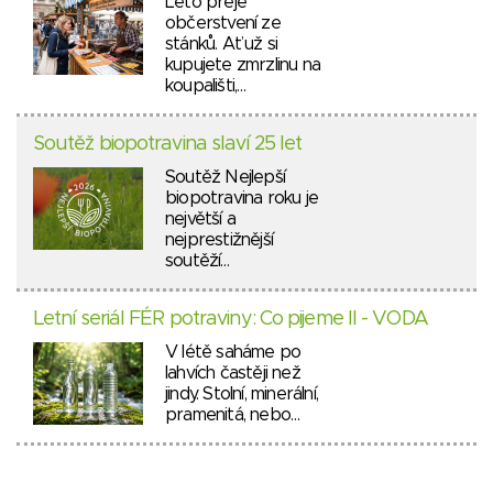
Léto přeje
občerstvení ze
stánků. Ať už si
kupujete zmrzlinu na
koupališti,…
Soutěž biopotravina slaví 25 let
Soutěž Nejlepší
biopotravina roku je
největší a
nejprestižnější
soutěží…
Letní seriál FÉR potraviny: Co pijeme II - VODA
V létě saháme po
lahvích častěji než
jindy. Stolní, minerální,
pramenitá, nebo…