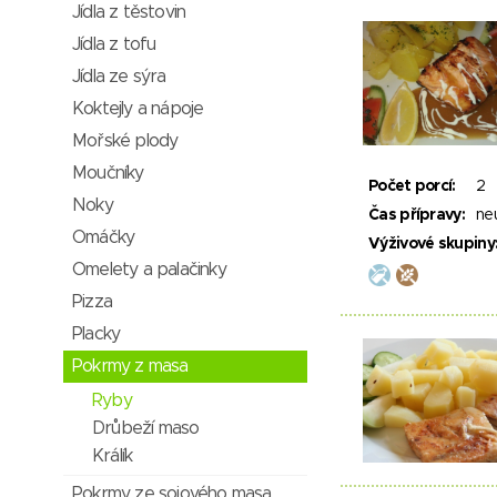
Jídla z těstovin
Jídla z tofu
Jídla ze sýra
Koktejly a nápoje
Mořské plody
Moučníky
Počet porcí:
2
Noky
Čas přípravy:
ne
Omáčky
Výživové skupiny
Omelety a palačinky
Pizza
Placky
Pokrmy z masa
Ryby
Drůbeží maso
Králík
Pokrmy ze sojového masa