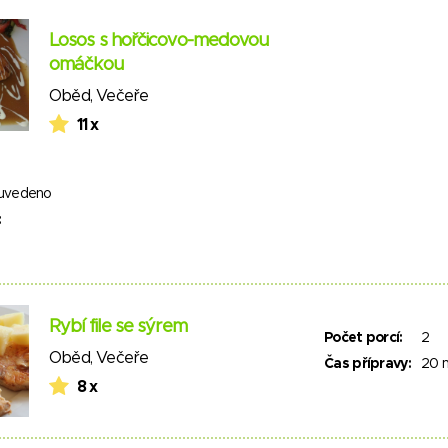
Losos s hořčicovo-medovou
omáčkou
Oběd
,
Večeře
11 x
uvedeno
:
Rybí file se sýrem
Počet porcí:
2
Oběd
,
Večeře
Čas přípravy:
20 
8 x