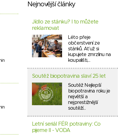
Nejnovější články
Jídlo ze stánku? I to můžete
reklamovat
Léto přeje
občerstvení ze
stánků. Ať už si
kupujete zmrzlinu na
koupališti,…
min
Soutěž biopotravina slaví 25 let
Soutěž Nejlepší
biopotravina roku je
největší a
nejprestižnější
min
soutěží…
Letní seriál FÉR potraviny: Co
pijeme II - VODA