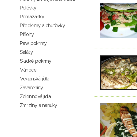
Polévky
Pomazánky
Předkrmy a chuťovky
Přílohy
Raw pokrmy
Saláty
Sladké pokrmy
Vánoce
Veganská jídla
Zavařeniny
Zeleninová jídla
Zmrzliny a nanuky