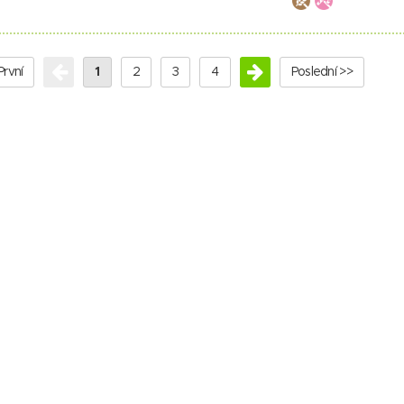
První
1
2
3
4
Poslední >>