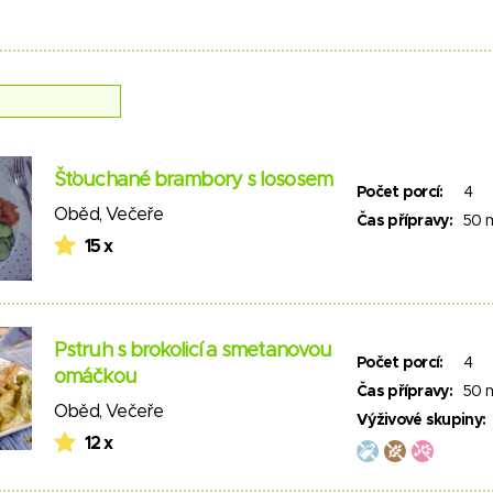
Šťouchané brambory s lososem
Počet porcí:
4
Oběd
,
Večeře
Čas přípravy:
50 
15 x
Pstruh s brokolicí a smetanovou
Počet porcí:
4
omáčkou
Čas přípravy:
50 
Oběd
,
Večeře
Výživové skupiny:
12 x