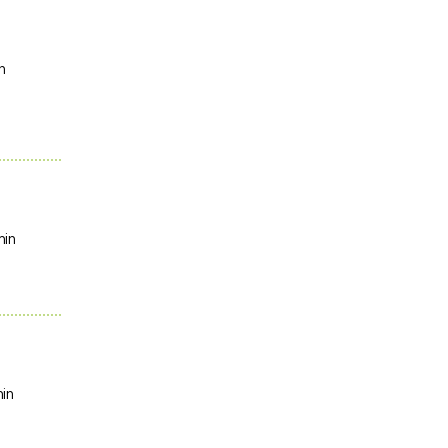
n
min
in