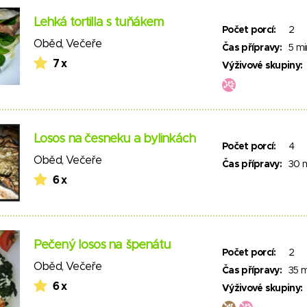
Lehká tortilla s tuňákem
Počet porcí:
2
Oběd
,
Večeře
Čas přípravy:
5 mi
7 x
Výživové skupiny:
Losos na česneku a bylinkách
Počet porcí:
4
Oběd
,
Večeře
Čas přípravy:
30 
6 x
Pečený losos na špenátu
Počet porcí:
2
Oběd
,
Večeře
Čas přípravy:
35 m
6 x
Výživové skupiny: