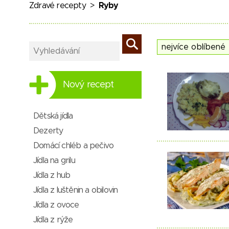
Zdravé recepty
>
Ryby
Nový recept
Dětská jídla
Dezerty
Domácí chléb a pečivo
Jídla na grilu
Jídla z hub
Jídla z luštěnin a obilovin
Jídla z ovoce
Jídla z rýže