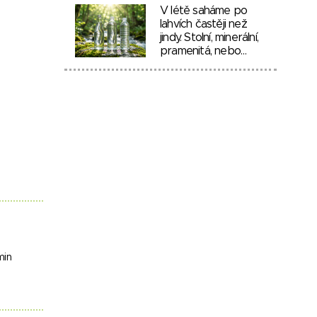
V létě saháme po
lahvích častěji než
jindy. Stolní, minerální,
pramenitá, nebo…
min