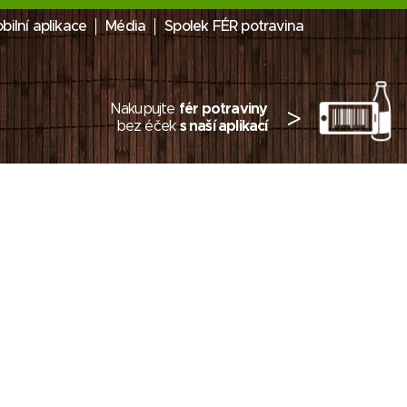
bilní aplikace
Média
Spolek FÉR potravina
Nakupujte
fér potraviny
>
bez éček
s naší aplikací