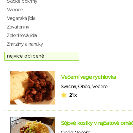
Sladké pokrmy
Vánoce
Veganská jídla
Zavařeniny
Zeleninová jídla
Zmrzliny a nanuky
Večerní vege rychlovka
Svačina
,
Oběd
,
Večeře
21 x
Sójové kostky v rajčatové omá
Oběd
,
Večeře