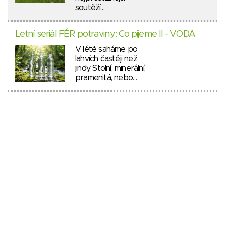
soutěží…
Letní seriál FÉR potraviny: Co pijeme II - VODA
V létě saháme po
lahvích častěji než
jindy. Stolní, minerální,
pramenitá, nebo…