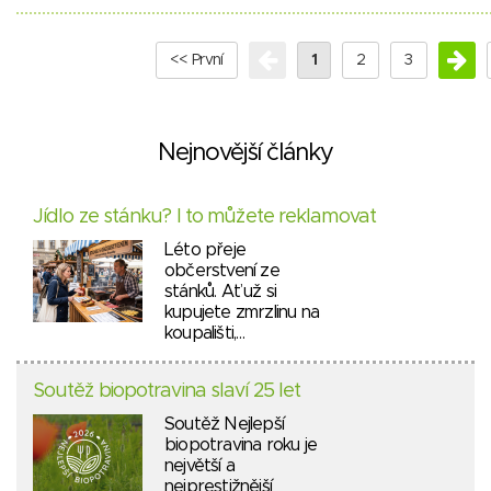
<< První
1
2
3
Nejnovější články
Jídlo ze stánku? I to můžete reklamovat
Léto přeje
občerstvení ze
stánků. Ať už si
kupujete zmrzlinu na
koupališti,…
Soutěž biopotravina slaví 25 let
Soutěž Nejlepší
biopotravina roku je
největší a
nejprestižnější