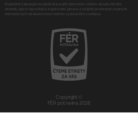
Explicitně zakazujeme jakékoli použití části nebo celého obsahu těchto
stránek, jejich reprodukci, kopírování, úpravu a zvláště prezentaci na jiných
internetových stránkách bez našeho výslovného souhlasu.
Copyright ©
FÉR potravina 2026