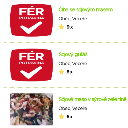
Čína se sojovým masem
Oběd
,
Večeře
9 x
Sojový guláš
Oběd
,
Večeře
8 x
Sójové maso v sýrové zelenině
Oběd
,
Večeře
6 x