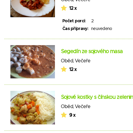
12 x
Počet porcí:
2
Čas přípravy:
neuvedeno
Segedín ze sojového masa
Oběd
,
Večeře
12 x
Sojové kostky s čínskou zeleni
Oběd
,
Večeře
9 x