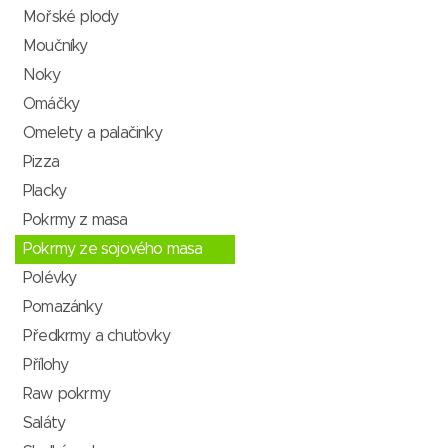
Mořské plody
Moučníky
Noky
Omáčky
Omelety a palačinky
Pizza
Placky
Pokrmy z masa
Pokrmy ze sojového masa
Polévky
Pomazánky
Předkrmy a chuťovky
Přílohy
Raw pokrmy
Saláty