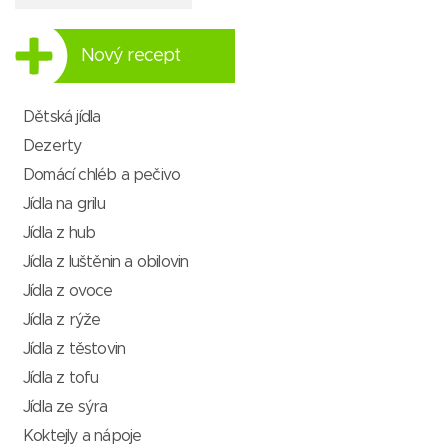
Nový recept
Dětská jídla
Dezerty
Domácí chléb a pečivo
Jídla na grilu
Jídla z hub
Jídla z luštěnin a obilovin
Jídla z ovoce
Jídla z rýže
Jídla z těstovin
Jídla z tofu
Jídla ze sýra
Koktejly a nápoje