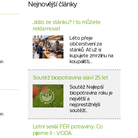
Nejnovější články
Jídlo ze stánku? I to můžete
reklamovat
Léto přeje
občerstvení ze
stánků. Ať už si
kupujete zmrzlinu na
koupališti,…
in
Soutěž biopotravina slaví 25 let
Soutěž Nejlepší
biopotravina roku je
největší a
nejprestižnější
soutěží…
in
Letní seriál FÉR potraviny: Co
pijeme II - VODA