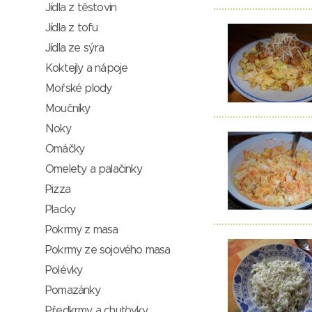
Jídla z těstovin
Jídla z tofu
Jídla ze sýra
Koktejly a nápoje
Mořské plody
Moučníky
Noky
Omáčky
Omelety a palačinky
Pizza
Placky
Pokrmy z masa
Pokrmy ze sojového masa
Polévky
Pomazánky
Předkrmy a chuťovky