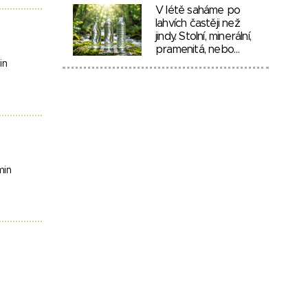
V létě saháme po
lahvích častěji než
jindy. Stolní, minerální,
pramenitá, nebo…
in
min