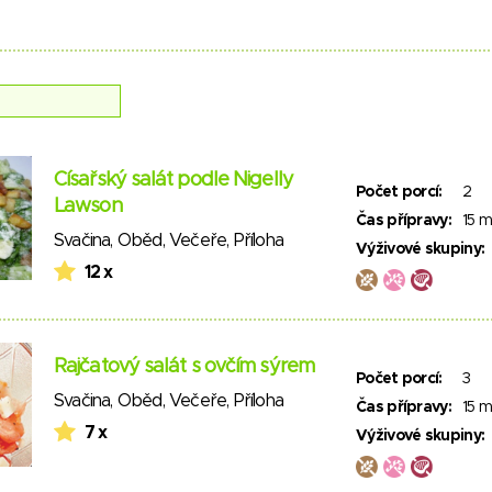
Císařský salát podle Nigelly
Počet porcí:
2
Lawson
Čas přípravy:
15 m
Svačina
,
Oběd
,
Večeře
,
Příloha
Výživové skupiny:
12 x
Rajčatový salát s ovčím sýrem
Počet porcí:
3
Svačina
,
Oběd
,
Večeře
,
Příloha
Čas přípravy:
15 m
7 x
Výživové skupiny: