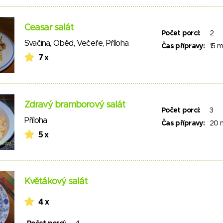
Ceasar salát
Počet porcí:
2
Svačina
,
Oběd
,
Večeře
,
Příloha
Čas přípravy:
15 m
7 x
Zdravý bramborový salát
Počet porcí:
3
Příloha
Čas přípravy:
20 
5 x
Květákový salát
4 x