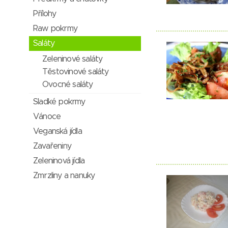
Přílohy
Raw pokrmy
Saláty
Zeleninové saláty
Těstovinové saláty
Ovocné saláty
Sladké pokrmy
Vánoce
Veganská jídla
Zavařeniny
Zeleninová jídla
Zmrzliny a nanuky