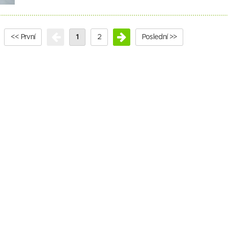
<< První
1
2
Poslední >>