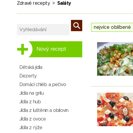
Zdravé recepty
>
Saláty
Nový recept
Dětská jídla
Dezerty
Domácí chléb a pečivo
Jídla na grilu
Jídla z hub
Jídla z luštěnin a obilovin
Jídla z ovoce
Jídla z rýže