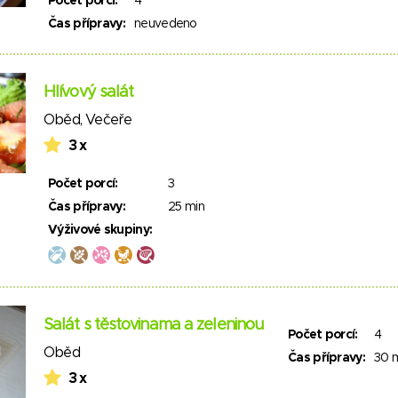
Počet porcí:
4
Čas přípravy:
neuvedeno
Hlívový salát
Oběd
,
Večeře
3 x
Počet porcí:
3
Čas přípravy:
25 min
Výživové skupiny:
Salát s těstovinama a zeleninou
Počet porcí:
4
Oběd
Čas přípravy:
30 
3 x