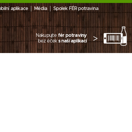
bilní aplikace
Média
Spolek FÉR potravina
Nakupujte
fér potraviny
>
bez éček
s naší aplikací