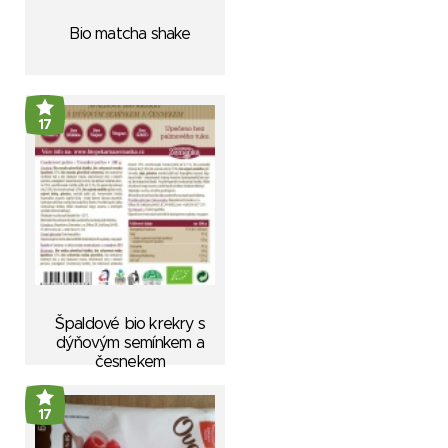
Bio matcha shake
17
Špaldové bio krekry s
dýňovým semínkem a
česnekem
17