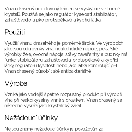
Vinan draselný neboli vinný kámen se vyskytuje ve formě
krystalů. Používá se jako regulátor kyselosti, stabilizátor,
zahušťovadlo a jako protispékavá a kypřící látka.
Použití
Využití vinanu draselného je poměrně široké. Ve výrobcích
jako jsou cukrovinky, vína, nealkoholické nápoje, pekařské
výrobky, želé, ovocné nápoje, šťávy, zavařeniny a pudinky má
funkci stabilizátoru, zahušťovadla, protispékavé a kypřící
látky, regulátoru kyselosti nebo jako látka kontrolující pH.
Vinan draselný působí také antibakteriálně.
Výroba
Vzniká jako vedlejší, špatně rozpustný produkt při výrobě
vína při reakci kyseliny vinné s draslíkem. Vinan draselný se
následně vysráží jako krystalický zákal.
Nežádoucí účinky
Nejsou známy nežádoucí účinky, je považován za