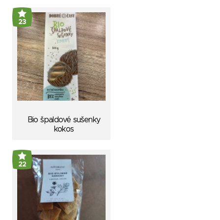
23
Bio špaldové sušenky
kokos
22