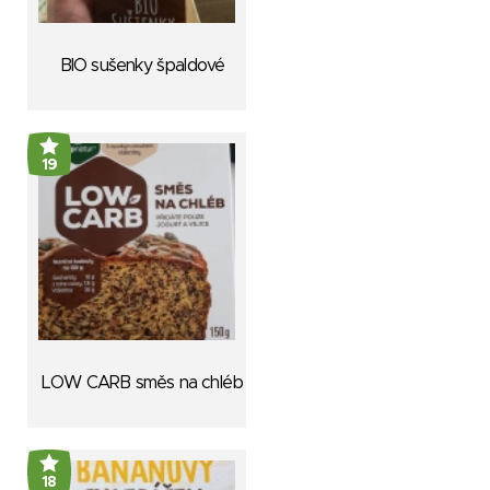
BIO sušenky špaldové
19
LOW CARB směs na chléb
18