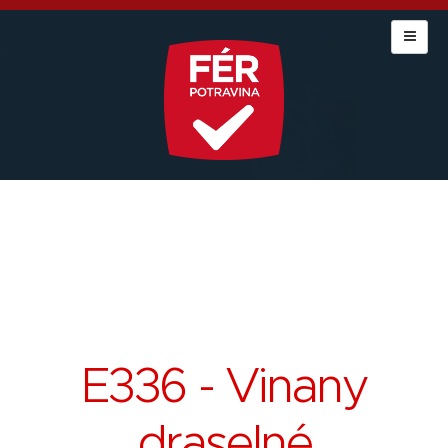
E336 - Vinany
draselné