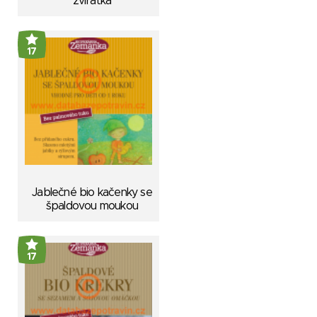
zvířátka
17
Jablečné bio kačenky se
špaldovou moukou
17