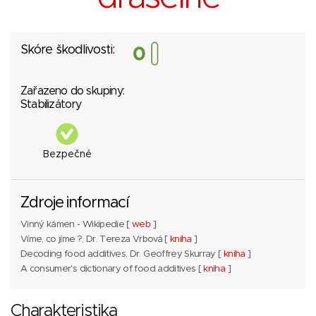
Skóre škodlivosti:
Zařazeno do skupiny:
Stabilizátory
Bezpečné
Zdroje informací
Vinný kámen - Wikipedie [
web
]
Víme, co jíme ?, Dr. Tereza Vrbová [
kniha
]
Decoding food additives, Dr. Geoffrey Skurray [
kniha
]
A consumer's dictionary of food additives [
kniha
]
Charakteristika