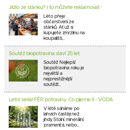
Jídlo ze stánku? I to můžete reklamovat
Léto přeje
občerstvení ze
stánků. Ať už si
kupujete zmrzlinu na
koupališti,…
Soutěž biopotravina slaví 25 let
Soutěž Nejlepší
biopotravina roku je
největší a
nejprestižnější
soutěží…
Letní seriál FÉR potraviny: Co pijeme II - VODA
V létě saháme po
lahvích častěji než
jindy. Stolní, minerální,
pramenitá, nebo…