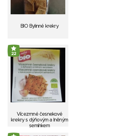
BIO Bylinné krekry
22
Vícezrnné česnekové
krekry s dýňovým a lněným
semínkem