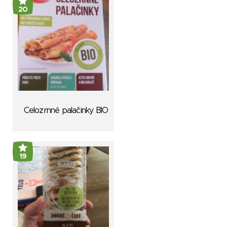
20
Celozrnné palačinky BIO
19