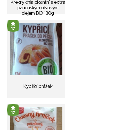
Krekry chia pikantní s extra
panenským olivovým
olejem BIO 130g
17
Kypřící prášek
17