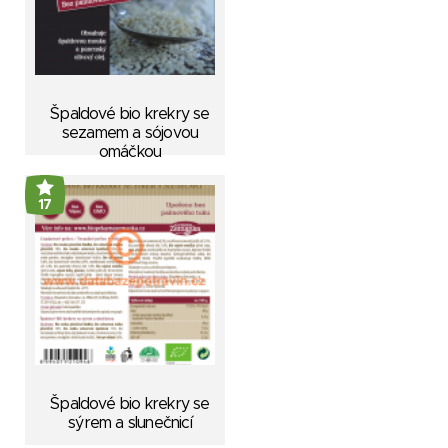
Špaldové bio krekry se
sezamem a sójovou
omáčkou
17
Špaldové bio krekry se
sýrem a slunečnicí