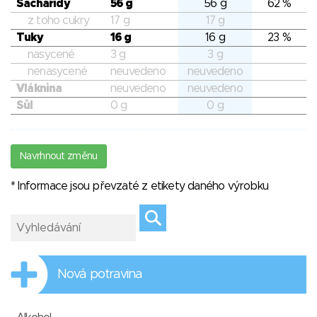
Sacharidy
56 g
56 g
62 %
z toho cukry
17 g
17 g
Tuky
16 g
16 g
23 %
nasycené
3 g
3 g
nenasycené
neuvedeno
neuvedeno
Vláknina
neuvedeno
neuvedeno
Sůl
0 g
0 g
Navrhnout změnu
* Informace jsou převzaté z etikety daného výrobku
Nová potravina