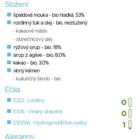
Složení
špaldová mouka - bio hladká, 53%
rostlinný tuk a olej - bio, neztužený
- kakaové máslo
- slunečnicový olej
rýžový sirup - bio, 18%
sirup z agáve - bio, 8,0%
kakao - bio, 3,0%
vinný kámen
- kukuřičný škrob - bio
Éčka
E322 - Lecitiny
E336 - Vinany draselné
E500(ii) - Hydrogenuhličitan sodný
Alergeny