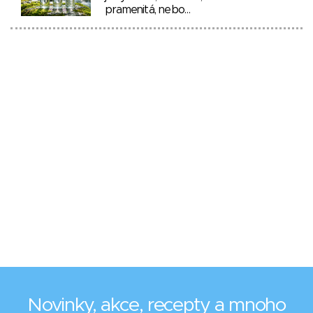
pramenitá, nebo…
Novinky, akce, recepty a mnoho