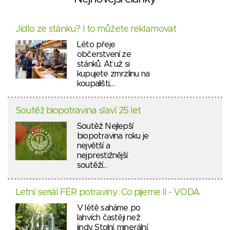
Jídlo ze stánku? I to můžete reklamovat
Léto přeje
občerstvení ze
stánků. Ať už si
kupujete zmrzlinu na
koupališti,…
Soutěž biopotravina slaví 25 let
Soutěž Nejlepší
biopotravina roku je
největší a
nejprestižnější
soutěží…
Letní seriál FÉR potraviny: Co pijeme II - VODA
V létě saháme po
lahvích častěji než
jindy. Stolní, minerální,