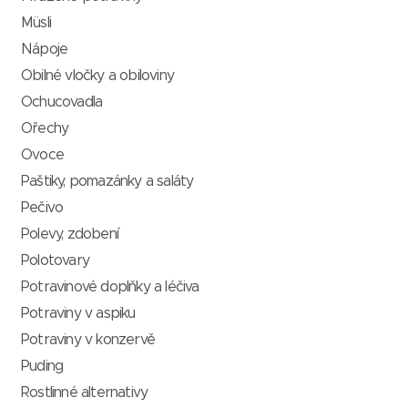
Müsli
Nápoje
Obilné vločky a obiloviny
Ochucovadla
Ořechy
Ovoce
Paštiky, pomazánky a saláty
Pečivo
Polevy, zdobení
Polotovary
Potravinové doplňky a léčiva
Potraviny v aspiku
Potraviny v konzervě
Puding
Rostlinné alternativy