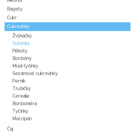
Alkohol
Bagety
Cukr
Cukrovinky
Žvýkačky
Sušenky
Piškoty
Bonbóny
Müsli tyčinky
Sezamové cukrovinky
Perník
Trubičky
Cereálie
Bonboniéra
Tyčinky
Marcipán
Čaj