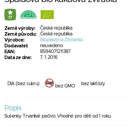
17
Česká republika
Země výroby:
Česká republika
Země původu:
Biopekárna Zemanka
Výrobce:
neuvedeno
Dodavatel:
8594071211387
EAN:
7. 1. 2016
Data ze dne:
DIA (bez cukru)
bez laktózy
bez GMO
Popis
Sušenky. Trvanlivé pečivo. Vhodné pro děti od 1 roku.