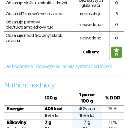
bez skrytých
Obsahuje složku "extrakt z droždí"
0
glutamátů
Obsah blíže neurčeného aroma
neobsahuje
3
Obsahuje palmový
- neuvedeno -
0
olej/tuk/palmojádrový tuk
Obsahuje (modifikovaný) škrob,
- neuvedeno -
0
želatinu
Celkem:
17
Jak hodnotíme? Podívejte se na náš systém hodnocení.
Nutriční hodnoty
1 porce
100 g
% DDD
100 g
Energie
405 kcal
405 kcal
19 %
1695 kJ
1695 kJ
Bílkoviny
7 g
7 g
11 %