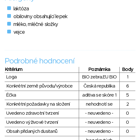
laktóza
obiloviny obsahující lepek
mléko, mléčné složky
vejce
Podrobné hodnocení
Kritérium
Poznámka
Body
Loga
BIO zebra,EU BIO
1
Konkrétní země původu/výrobce
Česká republika
6
Éčka
aditiva se skóre 1
5
Konkrétní požadavky na složení
nehodnotí se
2
Uvedeno zdravotní tvrzení
- neuvedeno -
0
Uvedeno výživové tvrzení
- neuvedeno -
0
Obsah přidaných dusitanů
- neuvedeno -
0