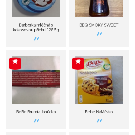
Barborka mléčná s
BBQ SMOKY SWEET
kokosovou příchutí 28,5g
-4
-4
BeBe Brumík Jahůdka
Bebe NaMěkko