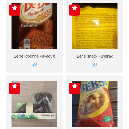
-4
-4
Bebe Rodinné Kakaové
Ber si snack - uherák
-4
-4