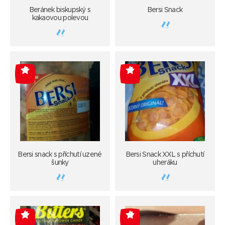
Beránek biskupský s
Bersi Snack
kakaovou polevou
-4
-4
Bersi snack s příchutí uzené
Bersi Snack XXL s příchutí
šunky
uheráku
-4
-4