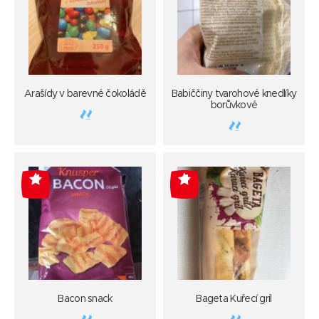
Arašídy v barevné čokoládě
Babiččiny tvarohové knedlíky
borůvkové
-4
-4
Bacon snack
Bageta Kuřecí gril