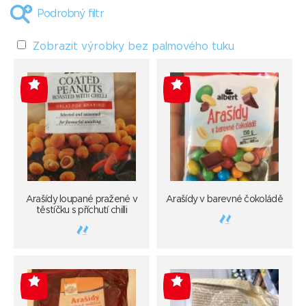
Podrobný filtr
Zobrazit výrobky bez palmového tuku
-4
-4
Arašídy loupané pražené v
Arašídy v barevné čokoládě
těstíčku s příchutí chilli
-4
-4