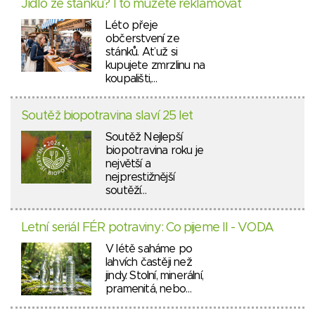
Jídlo ze stánku? I to můžete reklamovat
Léto přeje
občerstvení ze
stánků. Ať už si
kupujete zmrzlinu na
koupališti,…
Soutěž biopotravina slaví 25 let
Soutěž Nejlepší
biopotravina roku je
největší a
nejprestižnější
soutěží…
Letní seriál FÉR potraviny: Co pijeme II - VODA
V létě saháme po
lahvích častěji než
jindy. Stolní, minerální,
pramenitá, nebo…