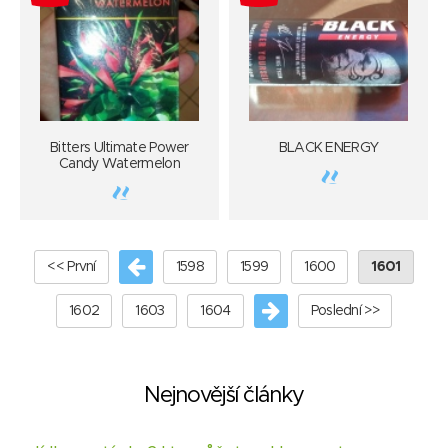
Bitters Ultimate Power
BLACK ENERGY
Candy Watermelon
<< První
1598
1599
1600
1601
1602
1603
1604
Poslední >>
Nejnovější články