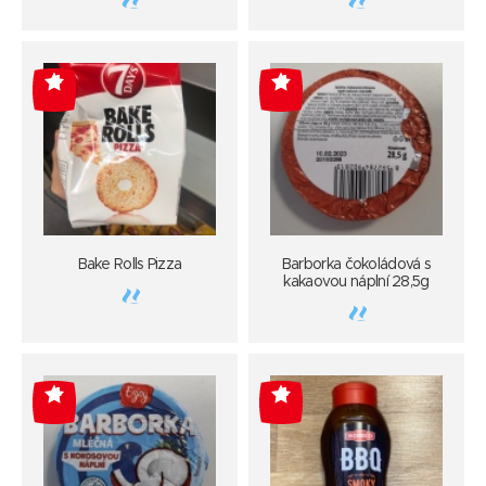
-4
-4
Bake Rolls Pizza
Barborka čokoládová s
kakaovou náplní 28,5g
-4
-4