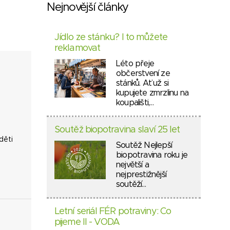
Nejnovější články
Jídlo ze stánku? I to můžete
reklamovat
Léto přeje
občerstvení ze
stánků. Ať už si
kupujete zmrzlinu na
koupališti,…
Soutěž biopotravina slaví 25 let
děti
Soutěž Nejlepší
biopotravina roku je
největší a
nejprestižnější
soutěží…
Letní seriál FÉR potraviny: Co
pijeme II - VODA