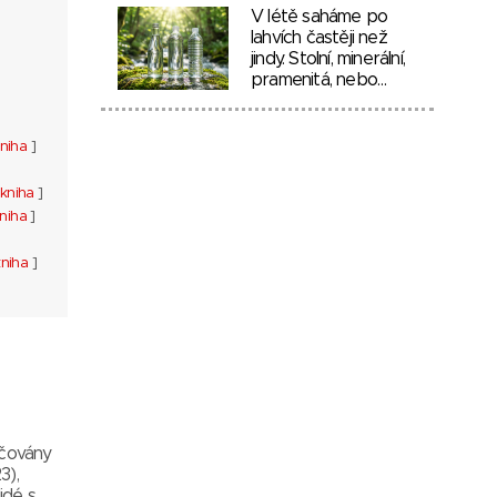
V létě saháme po
lahvích častěji než
jindy. Stolní, minerální,
pramenitá, nebo…
niha
]
kniha
]
niha
]
kniha
]
ačovány
3),
idé s