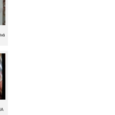
ivá
NA