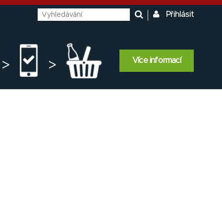
Přihlásit
Více informací
>
>