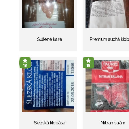
Sušené karé
Premium suchá klo
18
18
Slezská klobása
Nitran salám