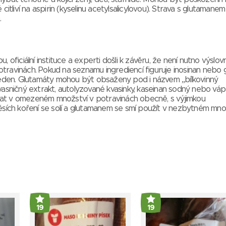
citliví na aspirin (kyselinu acetylsalicylovou). Strava s glutamane
.
 oficiální instituce a experti došli k závěru, že není nutno výslov
travinách. Pokud na seznamu ingrediencí figuruje inosinan nebo 
uveden. Glutamáty mohou být obsaženy pod i názvem „bílkovinný
vasničný extrakt, autolyzované kvasinky, kaseinan sodný nebo váp
vat v omezeném množství v potravinách obecně, s výjimkou
měsích koření se solí a glutamanem se smí použít v nezbytném mno
19
19