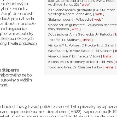
638. Glutamic acid and its salts (WHO Food
enině, hotových
Additives Series 22) [
web
]
ryb, uzeninách a
207. Monosodium glutamate (FAO Nutrition
nápojů. Je součástí
Meetings Report Series 48a) [
web
]
louží jako náhrada
Glutaman sodný - Wikipedie [
web
]
a bramborách, protože
Monosodium glutamate - Wikipedia, the free
h a fungicidních
encyclopedia [
web
]
 pro farmaceutický
Doba jedová, Anna Strunecká, Jiří Patočka [
k
e složkou některých
Eat safe, Bill Statham [
kniha
]
ny, trvalá ondulace).
Víš, co jíš ? U. Pollmer, C. Hoicke, H. U. Grimm [
What's Really in Your Basket?, Bill Statham [
k
Víme, co jíme ?, Dr. Tereza Vrbová [
kniha
]
A consumer's dictionary of food additives [
Food additives, Dr. Christine Farlow [
kniha
]
m štěpením
bramborového nebo
suroviny s vyšším
ané.
dí bolesti hlavy, trávicí potíže, zvracení. Tyto příznaky bývají ozn
anu nejen sodnému, ale i draselnému ( E622) , vápenatému (E 62
těhotné a kojící ženy, děti, staří lidé. Mohou být poškozeni i l