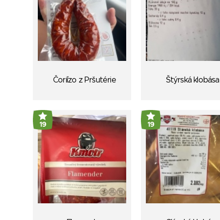
Čoríízo z Pršutérie
Štýrská klobása
19
19