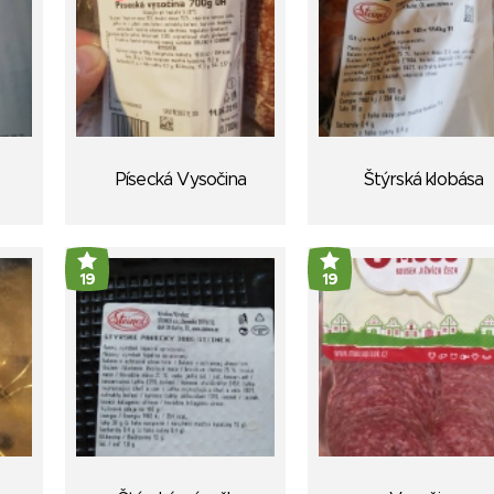
Písecká Vysočina
Štýrská klobása
19
19