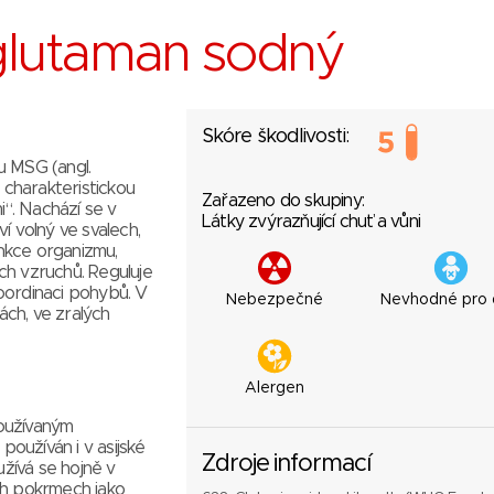
-glutaman sodný
Skóre škodlivosti:
u MSG (angl.
 charakteristickou
Zařazeno do skupiny:
i“. Nachází se v
Látky zvýrazňující chuť a vůni
í volný ve svalech,
unkce organizmu,
ch vzruchů. Reguluje
oordinaci pohybů. V
Nebezpečné
Nevhodné pro 
ch, ve zralých
Alergen
používaným
používán i v asijské
Zdroje informací
žívá se hojně v
ch pokrmech jako