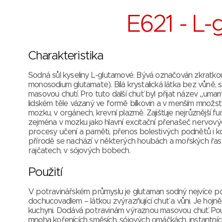
E621 - L
Charakteristika
Sodná sůl kyseliny L-glutamové. Bývá označován zkratko
monosodium glutamate). Bílá krystalická látka bez vůně, s
masovou chutí. Pro tuto další chuť byl přijat název „umam
lidském těle vázaný ve formě bílkovin a v menším množstv
mozku, v orgánech, krevní plazmě. Zajišťuje nejrůznější f
zejména v mozku jako hlavní excitační přenašeč nervový
procesy učení a paměti, přenos bolestivých podnětů i k
přírodě se nachází v některých houbách a mořských řasá
rajčatech, v sójových bobech.
Použití
V potravinářském průmyslu je glutaman sodný nejvíce 
dochucovadlem – látkou zvýrazňující chuť a vůni. Je hojně 
kuchyni. Dodává potravinám výraznou masovou chuť. Pou
mnoha kořenících směsích, sójových omáčkách, instantní