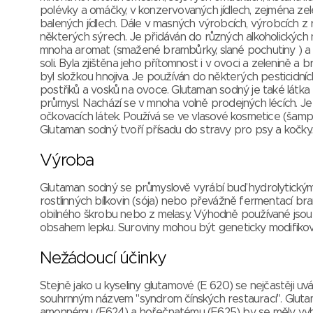
polévky a omáčky, v konzervovaných jídlech, zejména zel
balených jídlech. Dále v masných výrobcích, výrobcích z 
některých sýrech. Je přidáván do různých alkoholických 
mnoha aromat (smažené brambůrky, slané pochutiny ) a s
soli. Byla zjištěna jeho přítomnost i v ovoci a zelenině 
byl složkou hnojiva. Je používán do některých pesticidníc
postřiků a vosků na ovoce. Glutaman sodný je také látka
průmysl. Nachází se v mnoha volně prodejných lécích. J
očkovacích látek. Používá se ve vlasové kosmetice (šampó
Glutaman sodný tvoří přísadu do stravy pro psy a kočky.
Výroba
Glutaman sodný se průmyslově vyrábí buď hydrolytický
rostlinných bílkovin (sója) nebo převážně fermentací 
obilného škrobu nebo z melasy. Výhodně používané jsou 
obsahem lepku. Suroviny mohou být geneticky modifikov
Nežádoucí účinky
Stejně jako u kyseliny glutamové (E 620) se nejčastěji uvá
souhrnným názvem "syndrom čínských restaurací". Glutam
amonnému (E624) a hořečnatému (E625) by se měly vyhýbat 