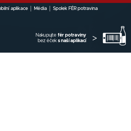
bilní aplikace
Média
Spolek FÉR potravina
Nakupujte
fér potraviny
>
bez éček
s naší aplikací