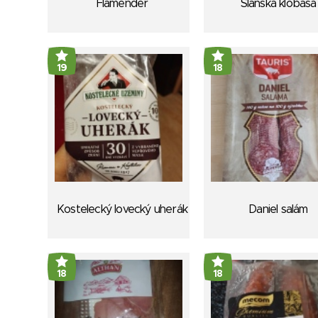
Flamender
Slánská klobása
19
18
Kostelecký lovecký uherák
Daniel salám
18
18