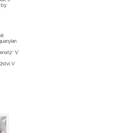
m by
ně
guanylan
enatý.“ V
žství. V