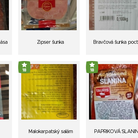
bása
Zipser šunka
Bravčová šunka poct
18
18
Malokarpatský salám
PAPRIKOVÁ SLANI