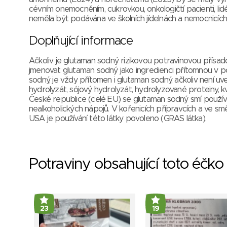
cévním onemocněním, cukrovkou, onkologičtí pacienti, lidé 
neměla být podávána ve školních jídelnách a nemocnicích
Doplňující informace
Ačkoliv je glutaman sodný rizikovou potravinovou přísadou,
jmenovat glutaman sodný jako ingredienci přítomnou v po
sodný, je vždy přítomen i glutaman sodný, ačkoliv není 
hydrolyzát, sójový hydrolyzát, hydrolyzované proteiny, k
České republice (celé EU) se glutaman sodný smí použí
nealkoholických nápojů. V kořenicích přípravcích a ve s
USA je používání této látky povoleno (GRAS látka).
Potraviny obsahující toto éčko
23
19