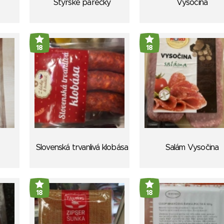
Štýrské párečky
Vysočina
18
18
Slovenská trvanlivá klobása
Salám Vysočina
18
18