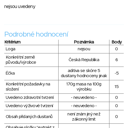
nejsou uvedeny
Podrobné hodnocení
Kritérium
Poznámka
Body
Loga
nejsou
0
Konkrétní země
Česká Republika
6
původu/výrobce
aditiva se skóre 5
Éčka
-5
dusitany hodnoceny jinak
Konkrétní požadavky na
170g masa na 100g
15
složení
výrobku
Uvedeno zdravotní tvrzení
- neuvedeno -
0
Uvedeno výživové tvrzení
- neuvedeno -
0
není znám jiný než
Obsah přidaných dusitanů
0
zákonný limit
Obsahuje složku "extrakt z