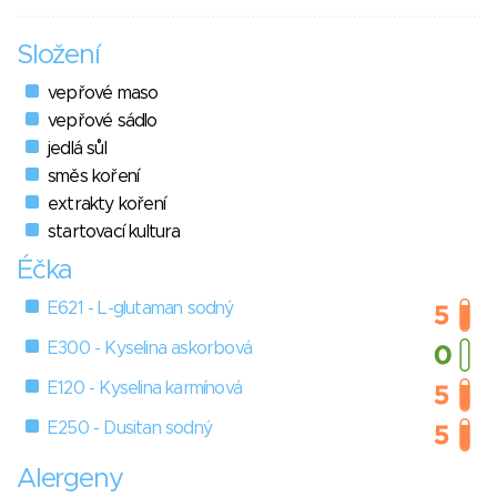
Složení
vepřové maso
vepřové sádlo
jedlá sůl
směs koření
extrakty koření
startovací kultura
Éčka
E621 - L-glutaman sodný
E300 - Kyselina askorbová
E120 - Kyselina karmínová
E250 - Dusitan sodný
Alergeny