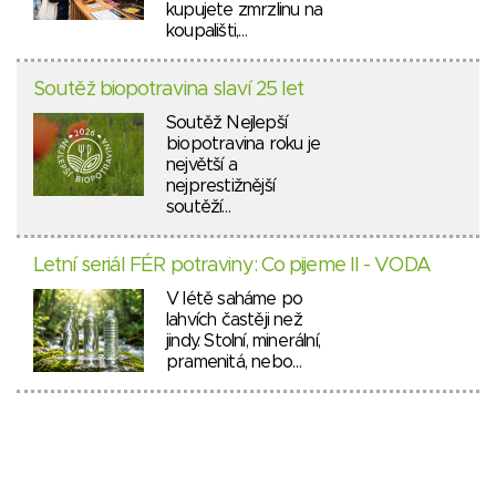
kupujete zmrzlinu na
koupališti,…
Soutěž biopotravina slaví 25 let
Soutěž Nejlepší
biopotravina roku je
největší a
nejprestižnější
soutěží…
Letní seriál FÉR potraviny: Co pijeme II - VODA
V létě saháme po
lahvích častěji než
jindy. Stolní, minerální,
pramenitá, nebo…