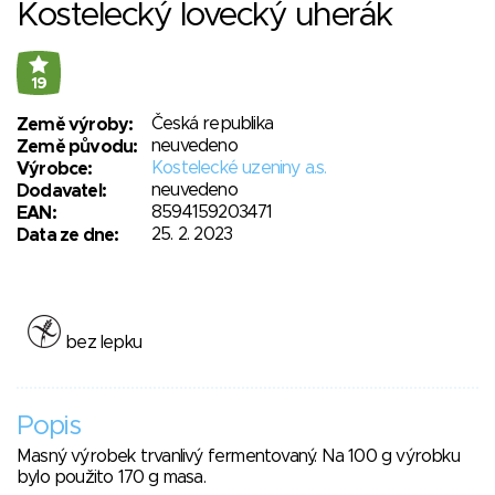
Kostelecký lovecký uherák
19
Česká republika
Země výroby:
neuvedeno
Země původu:
Kostelecké uzeniny a.s.
Výrobce:
neuvedeno
Dodavatel:
8594159203471
EAN:
25. 2. 2023
Data ze dne:
bez lepku
Popis
Masný výrobek trvanlivý fermentovaný. Na 100 g výrobku
bylo použito 170 g masa.