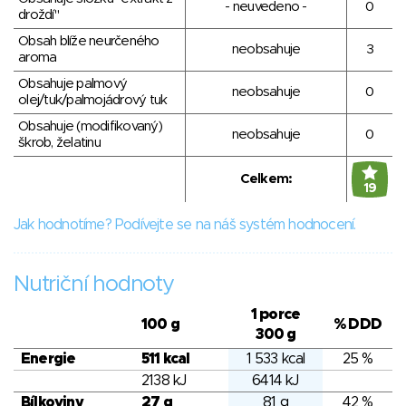
- neuvedeno -
0
droždí"
Obsah blíže neurčeného
neobsahuje
3
aroma
Obsahuje palmový
neobsahuje
0
olej/tuk/palmojádrový tuk
Obsahuje (modifikovaný)
neobsahuje
0
škrob, želatinu
Celkem:
19
Jak hodnotíme? Podívejte se na náš systém hodnocení.
Nutriční hodnoty
1 porce
100 g
% DDD
300 g
Energie
511 kcal
1 533 kcal
25 %
2138 kJ
6414 kJ
Bílkoviny
27 g
81 g
42 %