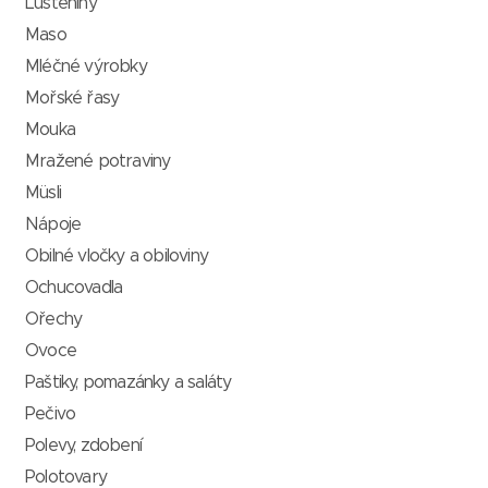
Luštěniny
Maso
Mléčné výrobky
Mořské řasy
Mouka
Mražené potraviny
Müsli
Nápoje
Obilné vločky a obiloviny
Ochucovadla
Ořechy
Ovoce
Paštiky, pomazánky a saláty
Pečivo
Polevy, zdobení
Polotovary