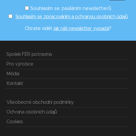
Souhlasím se zasíláním newsletterů
Souhlasím se zpracováním a ochranou osobních údajů
Chcete vidět
jak náš newsletter vypadá
?
Spolek FÉR potravina
Pro výrobce
Média
Kontakt
Všeobecné obchodní podmínky
Ochrana osobních údajů
Cookies