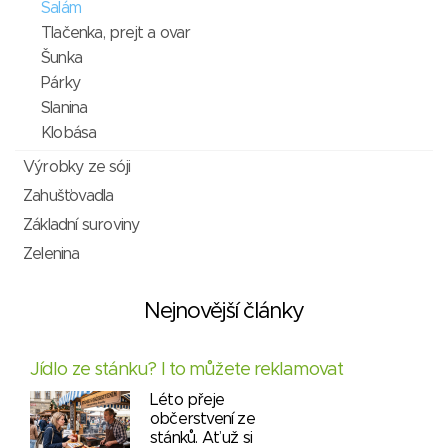
Salám
Tlačenka, prejt a ovar
Šunka
Párky
Slanina
Klobása
Výrobky ze sóji
Zahušťovadla
Základní suroviny
Zelenina
Nejnovější články
Jídlo ze stánku? I to můžete reklamovat
Léto přeje
občerstvení ze
stánků. Ať už si