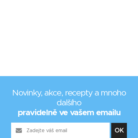
Novinky, akce, recepty a mnoho
dalšího
pravidelně ve vašem emailu