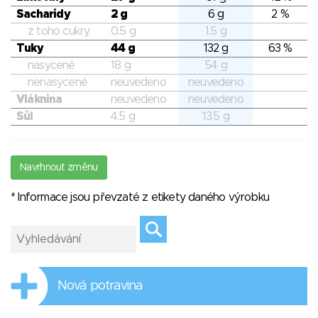
Sacharidy
2 g
6 g
2 %
z toho cukry
0.5 g
1.5 g
Tuky
44 g
132 g
63 %
nasycené
18 g
54 g
nenasycené
neuvedeno
neuvedeno
Vláknina
neuvedeno
neuvedeno
Sůl
4.5 g
13.5 g
Navrhnout změnu
* Informace jsou převzaté z etikety daného výrobku
Nová potravina