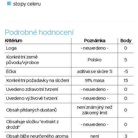
stopy celeru
Podrobné hodnocení
Kritérium
Poznámka
Body
Loga
- neuvedeno -
0
Konkrétní země
Polsko
5
původu/výrobce
Éčka
aditiva se skóre 5
-5
Konkrétní požadavky na složení
91% masa
15
Uvedeno zdravotní tvrzení
- neuvedeno -
0
Uvedeno výživové tvrzení
- neuvedeno -
0
není znám jiný než
Obsah přidaných dusitanů
0
zákonný limit
Obsahuje složku "extrakt z
- neuvedeno -
0
droždí"
Obsah blíže neurčeného aroma
není
3