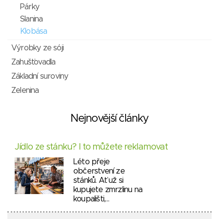
Párky
Slanina
Klobása
Výrobky ze sóji
Zahušťovadla
Základní suroviny
Zelenina
Nejnovější články
Jídlo ze stánku? I to můžete reklamovat
Léto přeje
občerstvení ze
stánků. Ať už si
kupujete zmrzlinu na
koupališti,…