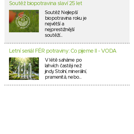
Soutěž biopotravina slaví 25 let
Soutěž Nejlepší
biopotravina roku je
největší a
nejprestižnější
soutěží…
Letní seriál FÉR potraviny: Co pijeme II - VODA
V létě saháme po
lahvích častěji než
jindy. Stolní, minerální,
pramenitá, nebo…