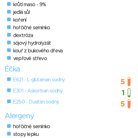
krůtí maso - 9%
jedlá sůl
koření
hořčičné semínko
dextróza
sójový hydrolyzát
kouř z bukového dřeva
vepřové střevo
Éčka
E621 - L-glutaman sodný
E301 - Askorban sodný
E250 - Dusitan sodný
Alergeny
hořčičné semínko
stopy lepku