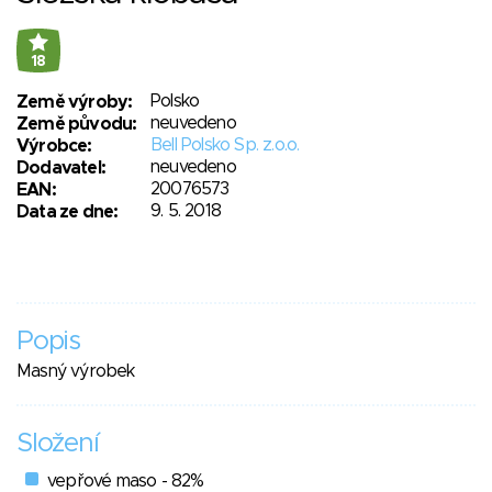
18
Polsko
Země výroby:
neuvedeno
Země původu:
Bell Polsko Sp. z.o.o.
Výrobce:
neuvedeno
Dodavatel:
20076573
EAN:
9. 5. 2018
Data ze dne:
Popis
Masný výrobek
Složení
vepřové maso - 82%