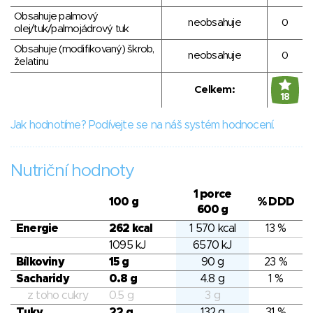
Obsahuje palmový
neobsahuje
0
olej/tuk/palmojádrový tuk
Obsahuje (modifikovaný) škrob,
neobsahuje
0
želatinu
Celkem:
18
Jak hodnotíme? Podívejte se na náš systém hodnocení.
Nutriční hodnoty
1 porce
100 g
% DDD
600 g
Energie
262 kcal
1 570 kcal
13 %
1095 kJ
6570 kJ
Bílkoviny
15 g
90 g
23 %
Sacharidy
0.8 g
4.8 g
1 %
z toho cukry
0.5 g
3 g
Tuky
22 g
132 g
31 %