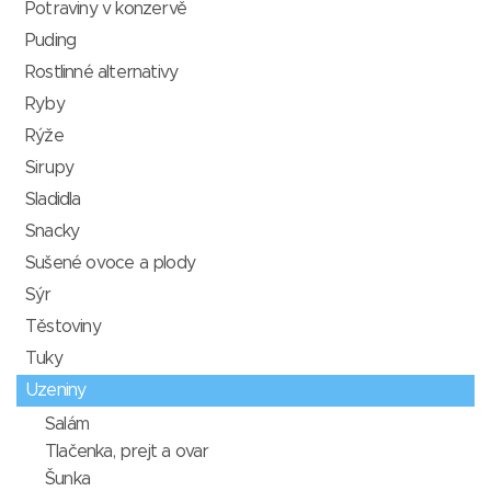
Potraviny v konzervě
Puding
Rostlinné alternativy
Ryby
Rýže
Sirupy
Sladidla
Snacky
Sušené ovoce a plody
Sýr
Těstoviny
Tuky
Uzeniny
Salám
Tlačenka, prejt a ovar
Šunka