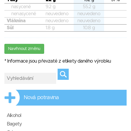
nasycené
9.2 g
55.2 g
nenasycené
neuvedeno
neuvedeno
Vláknina
neuvedeno
neuvedeno
Sůl
1.8 g
10.8 g
Navrhnout změnu
* Informace jsou převzaté z etikety daného výrobku
Nová potravina
Alkohol
Bagety