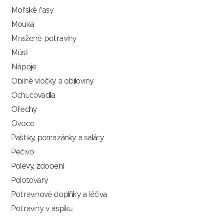
Mořské řasy
Mouka
Mražené potraviny
Müsli
Nápoje
Obilné vločky a obiloviny
Ochucovadla
Ořechy
Ovoce
Paštiky, pomazánky a saláty
Pečivo
Polevy, zdobení
Polotovary
Potravinové doplňky a léčiva
Potraviny v aspiku