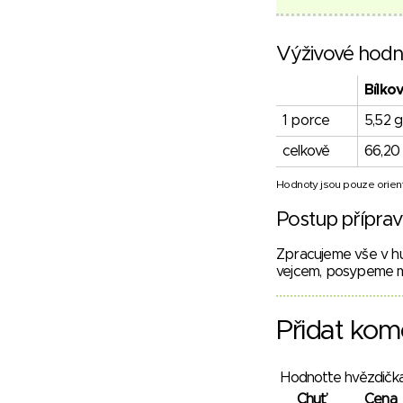
Výživové hodn
Bílko
1 porce
5,52 g
celkově
66,20
Hodnoty jsou pouze orient
Postup přípra
Zpracujeme vše v hu
vejcem, posypeme 
Přidat kom
Hodnoťte hvězdička
Chuť
Cena