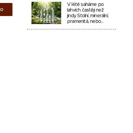
V létě saháme po
to
lahvích častěji než
jindy. Stolní, minerální,
pramenitá, nebo…