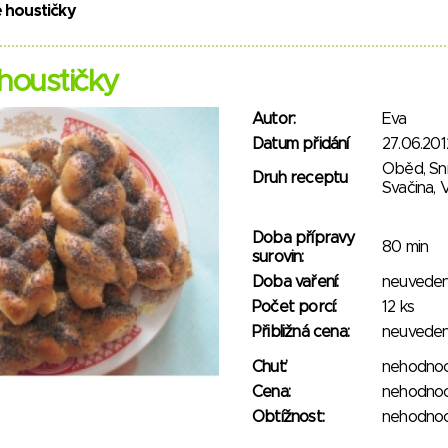
 houstičky
houstičky
Autor:
Eva
Datum přidání
27.06.201
Oběd, Sn
Druh receptu
Svačina, 
Doba přípravy
80 min
surovin:
Doba vaření:
neuvede
Počet porcí:
12 ks
Přibližná cena:
neuvede
Chuť:
nehodno
Cena:
nehodno
Obtížnost:
nehodno