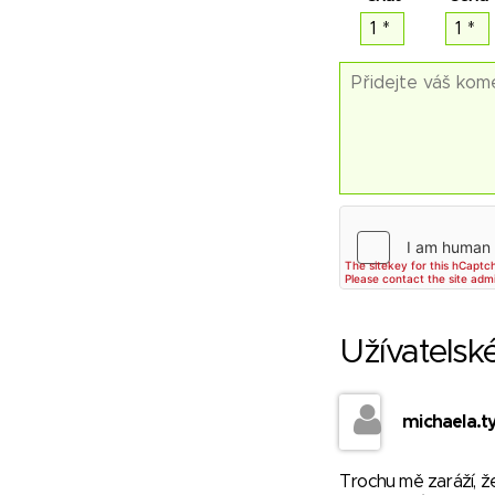
Užívatelsk
michaela.t
Trochu mě zaráží, že