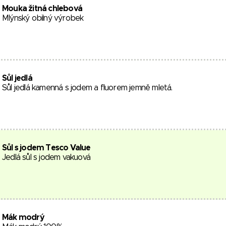
Mouka žitná chlebová
Mlýnský obilný výrobek
Sůl jedlá
Sůl jedlá kamenná s jodem a fluorem jemně mletá.
Sůl s jodem Tesco Value
Jedlá sůl s jodem vakuová
Mák modrý