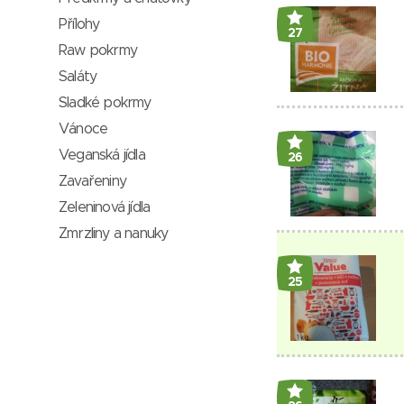
Přílohy
27
Raw pokrmy
Saláty
Sladké pokrmy
Vánoce
Veganská jídla
26
Zavařeniny
Zeleninová jídla
Zmrzliny a nanuky
25