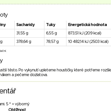
oty
viny
Sacharidy
Tuky
Energetická hodnota
31,55 g
6,55 g
873,51 kJ (209 kcal)
 g
378,64 g
78,57 g
10 482,14 kJ (2503 kcal)
ační.
vy
stší těsto. Po vykynutí upleteme houstičky, které potřeme rozš
mákem a pečeme dozlatova.
entář
mi. 5 * = výborný
Obtížnost