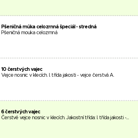
Pšeničná múka celozrnná špeciál - stredná
Pšeničná mouka celozrnná
10 čerstvých vajec
Vejce nosnic v klecích. I. třída jakosti - vejce čerstvá A.
6 čerstvých vajec
Čerstvé vejce nosnic v klecích. Jakostní třída: I. třída jakosti -…