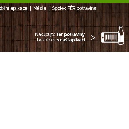
bilní aplikace
Média
Spolek FÉR potravina
Nakupujte
fér potraviny
>
bez éček
s naší aplikací