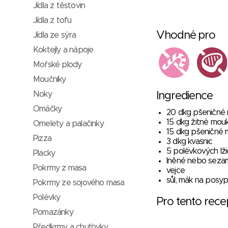
Jídla z těstovin
Jídla z tofu
Vhodné pro
Jídla ze sýra
Koktejly a nápoje
Mořské plody
Moučníky
Noky
Ingredience
Omáčky
20 dkg pšeničné
15 dkg žitné mou
Omelety a palačinky
15 dkg pšeničné 
Pizza
3 dkg kvasnic
5 polévkových lži
Placky
lněné nebo seza
Pokrmy z masa
vejce
sůl, mák na posyp
Pokrmy ze sojového masa
Polévky
Pro tento rec
Pomazánky
Předkrmy a chuťovky