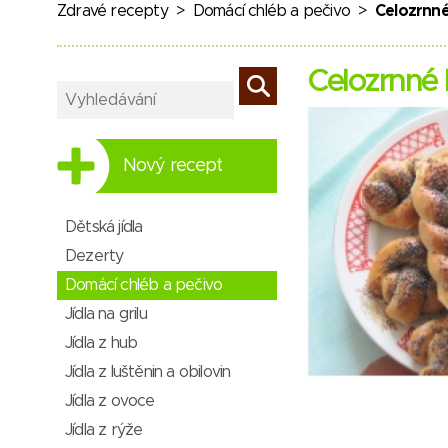
Zdravé recepty
>
Domácí chléb a pečivo
>
Celozrnné
Celozrnné 
Nový recept
Dětská jídla
Dezerty
Domácí chléb a pečivo
Jídla na grilu
Jídla z hub
Jídla z luštěnin a obilovin
Jídla z ovoce
Jídla z rýže