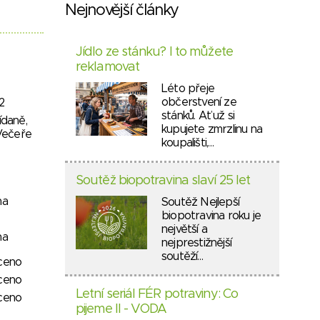
Nejnovější články
Jídlo ze stánku? I to můžete
reklamovat
Léto přeje
občerstvení ze
2
stánků. Ať už si
ídaně,
kupujete zmrzlinu na
Večeře
koupališti,…
Soutěž biopotravina slaví 25 let
na
Soutěž Nejlepší
biopotravina roku je
největší a
na
nejprestižnější
soutěží…
ceno
ceno
Letní seriál FÉR potraviny: Co
ceno
pijeme II - VODA