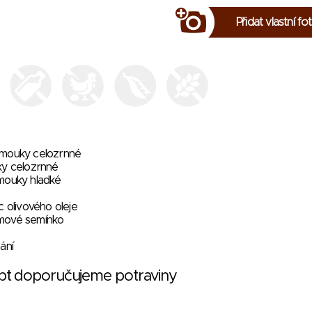
Přidat vlastní fo
 mouky celozrnné
ky celozrnné
mouky hladké
c olivového oleje
mové semínko
ání
ept doporučujeme potraviny