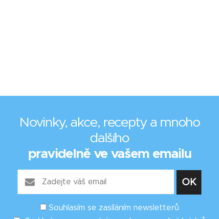
Novinky, akce, recepty a mnoho
dalšího
pravidelně ve vašem emailu
Souhlasím se zasíláním newsletterů