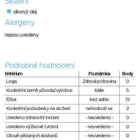
Složení
olivový olej
Alergeny
nejsou uvedeny
Podrobné hodnocení
Kritérium
Poznámka
Body
Loga
Zdravá potravina
0
Konkrétní země původu/výrobce
Itálie
5
Éčka
bez aditiv
15
Konkrétní požadavky na složení
nehodnotí se
2
Uvedeno zdravotní tvrzení
- neuvedeno -
0
Uvedeno výživové tvrzení
- neuvedeno -
0
Obsah přidaných dusitanů
- neuvedeno -
0