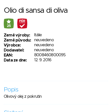
Olio di sansa di oliva
25
Itálie
Země výroby:
neuvedeno
Země původu:
neuvedeno
Výrobce:
neuvedeno
Dodavatel:
8008460800095
EAN:
12. 9. 2016
Data ze dne:
Popis
Olivový olej z pokrutin