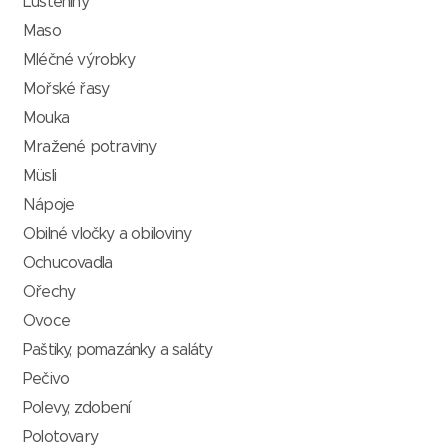
Luštěniny
Maso
Mléčné výrobky
Mořské řasy
Mouka
Mražené potraviny
Müsli
Nápoje
Obilné vločky a obiloviny
Ochucovadla
Ořechy
Ovoce
Paštiky, pomazánky a saláty
Pečivo
Polevy, zdobení
Polotovary