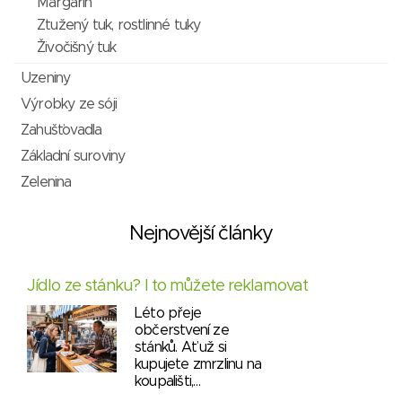
Margarín
Ztužený tuk, rostlinné tuky
Živočišný tuk
Uzeniny
Výrobky ze sóji
Zahušťovadla
Základní suroviny
Zelenina
Nejnovější články
Jídlo ze stánku? I to můžete reklamovat
Léto přeje
občerstvení ze
stánků. Ať už si
kupujete zmrzlinu na
koupališti,…