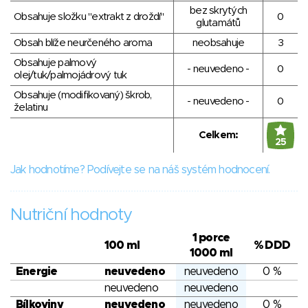
bez skrytých
Obsahuje složku "extrakt z droždí"
0
glutamátů
Obsah blíže neurčeného aroma
neobsahuje
3
Obsahuje palmový
- neuvedeno -
0
olej/tuk/palmojádrový tuk
Obsahuje (modifikovaný) škrob,
- neuvedeno -
0
želatinu
Celkem:
25
Jak hodnotíme? Podívejte se na náš systém hodnocení.
Nutriční hodnoty
1 porce
100 ml
% DDD
1000 ml
Energie
neuvedeno
neuvedeno
0 %
neuvedeno
neuvedeno
Bílkoviny
neuvedeno
neuvedeno
0 %