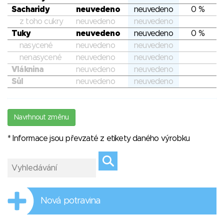
Sacharidy
neuvedeno
neuvedeno
0 %
z toho cukry
neuvedeno
neuvedeno
Tuky
neuvedeno
neuvedeno
0 %
nasycené
neuvedeno
neuvedeno
nenasycené
neuvedeno
neuvedeno
Vláknina
neuvedeno
neuvedeno
Sůl
neuvedeno
neuvedeno
Navrhnout změnu
* Informace jsou převzaté z etikety daného výrobku
Nová potravina