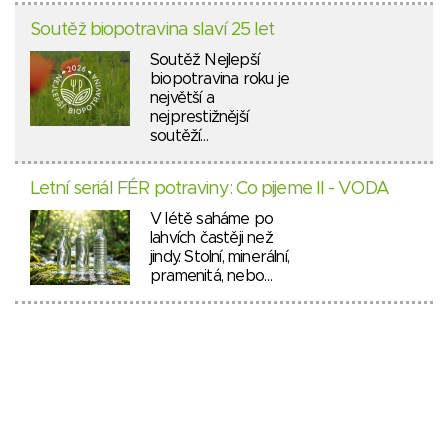
Soutěž biopotravina slaví 25 let
Soutěž Nejlepší
biopotravina roku je
největší a
nejprestižnější
soutěží…
Letní seriál FÉR potraviny: Co pijeme II - VODA
V létě saháme po
lahvích častěji než
jindy. Stolní, minerální,
pramenitá, nebo…