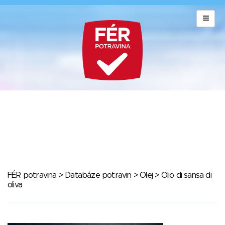
FÉR potravina
>
Databáze potravin
>
Olej
> Olio di sansa di
oliva