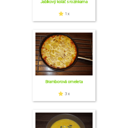
Jablkový koláč s rozinkama
1 x
Bramborová omeleta
3 x