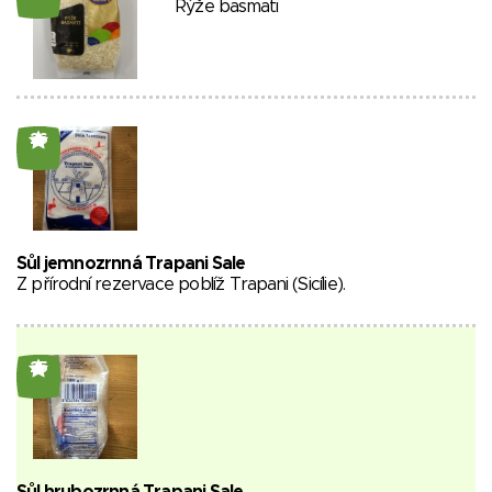
Rýže basmati
26
Sůl jemnozrnná Trapani Sale
Z přírodní rezervace poblíž Trapani (Sicílie).
25