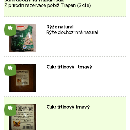
Sůl hrubozrnná Trapani Sale
Z přírodní rezervace poblíž Trapani (Sicílie).
Rýže natural
25
Rýže dlouhozrnná natural
Cukr třtinový - tmavý
25
Cukr třtinový tmavý
25