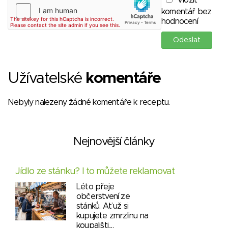
Vložit
komentář bez
hodnocení
Užívatelské
komentáře
Nebyly nalezeny žádné komentáře k receptu.
Nejnovější články
Jídlo ze stánku? I to můžete reklamovat
Léto přeje
občerstvení ze
stánků. Ať už si
kupujete zmrzlinu na
koupališti,…