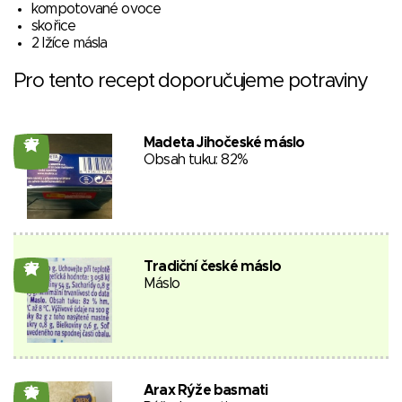
kompotované ovoce
skořice
2 lžíce másla
Pro tento recept doporučujeme potraviny
Madeta Jihočeské máslo
27
Obsah tuku: 82%
Tradiční české máslo
27
Máslo
Arax Rýže basmati
26