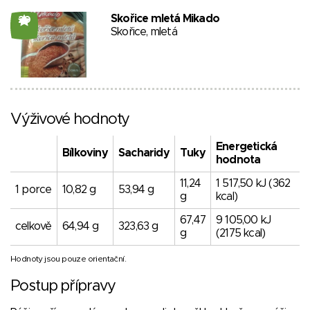
Skořice mletá Mikado
20
Skořice, mletá
Výživové hodnoty
Energetická
Bílkoviny
Sacharidy
Tuky
hodnota
11,24
1 517,50 kJ (362
1 porce
10,82 g
53,94 g
g
kcal)
67,47
9 105,00 kJ
celkově
64,94 g
323,63 g
g
(2175 kcal)
Hodnoty jsou pouze orientační.
Postup přípravy