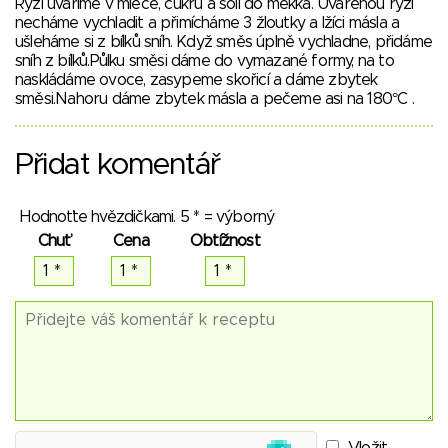
Rýži uvaříme v mléce, cukru a soli do měkka. Uvařenou rýži
necháme vychladit a přimícháme 3 žloutky a lžíci másla a
ušleháme si z bílků sníh. Když směs úplně vychladne, přidáme
sníh z bílků.Půlku směsi dáme do vymazané formy, na to
naskládáme ovoce, zasypeme skořicí a dáme zbytek
směsi.Nahoru dáme zbytek másla a pečeme asi na 180°C .
Přidat komentář
Hodnoťte hvězdičkami. 5 * = výborný
Chuť
Cena
Obtížnost