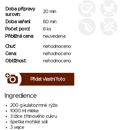
Doba přípravy
20 min
surovin:
Doba vaření:
60 min
Počet porcí:
6 ks
Přibližná cena:
neuvedena
Chuť:
nehodnoceno
Cena:
nehodnoceno
Obtížnost:
nehodnoceno
Přidat vlastní foto
Ingredience
200 g kulatozrnné rýže
1000 ml mléka
3 lžíce třtinového cukru
špetka mořské soli
3 vejce