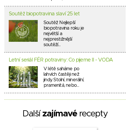
Soutěž biopotravina slaví 25 let
Soutěž Nejlepší
biopotravina roku je
největší a
nejprestižnější
soutěží…
Letní seriál FÉR potraviny: Co pijeme II - VODA
V létě saháme po
lahvích častěji než
jindy. Stolní, minerální,
pramenitá, nebo…
Další
zajímavé
recepty