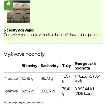
24
6 čerstvých vajec
Čerstvé vejce nosnic v klecích. Jakostní třída: I. třída jakosti -…
Výživové hodnoty
Energetická
Bílkoviny
Sacharidy
Tuky
hodnota
13,07
1 482,57 kJ (354
1 porce
10,49 g
48,73 g
g
kcal)
78,41
8 895,44 kJ
celkově
62,97 g
292,37 g
g
(2125 kcal)
Hodnoty jsou pouze orientační.