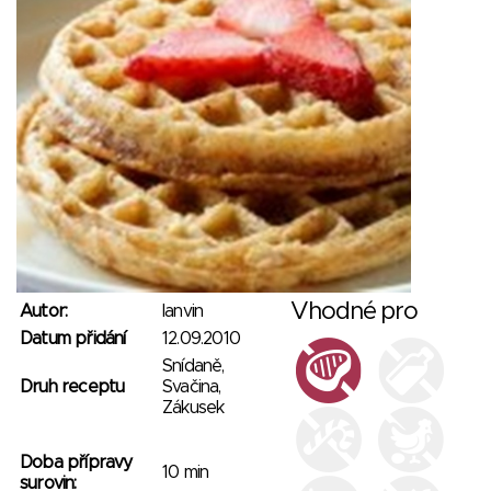
Vhodné pro
Autor:
lanvin
Datum přidání
12.09.2010
Snídaně,
Druh receptu
Svačina,
Zákusek
Doba přípravy
10 min
surovin: