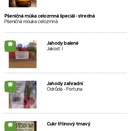
Pšeničná múka celozrnná špeciál - stredná
Pšeničná mouka celozrnná
Jahody balené
25
Jakost: I
Jahody zahradní
25
Odrůda - Fortuna
Cukr třtinový tmavý
25