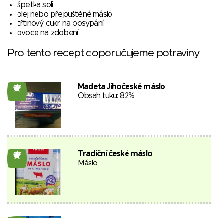
špetka soli
olej nebo přepuštěné máslo
třtinový cukr na posypání
ovoce na zdobení
Pro tento recept doporučujeme potraviny
Madeta Jihočeské máslo
27
Obsah tuku: 82%
Tradiční české máslo
27
Máslo