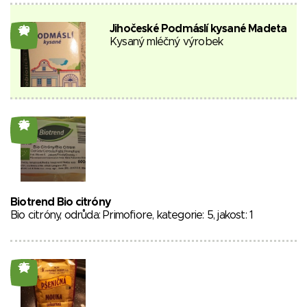
Jihočeské Podmáslí kysané Madeta
23
Kysaný mléčný výrobek
26
Biotrend Bio citróny
Bio citróny, odrůda: Primofiore, kategorie: 5, jakost: 1
25