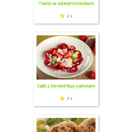
Tvaroh se sušenými švestkami
2 x
Salát z červené řepy s jahodami
2 x