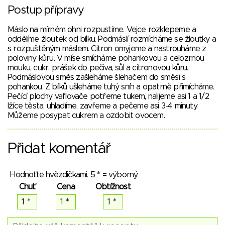
Postup přípravy
Máslo na mírném ohni rozpustíme. Vejce rozklepeme a
oddělíme žloutek od bílku. Podmáslí rozmícháme se žloutky a
s rozpuštěným máslem. Citron omyjeme a nastrouháme z
poloviny kůru. V míse smícháme pohankovou a celozrnou
mouku, cukr, prášek do pečiva, sůl a citronovou kůru.
Podmáslovou směs zašleháme šlehačem do směsi s
pohankou. Z bílků ušleháme tuhý sníh a opatrně přimícháme.
Pečící plochy vaflovače potřeme tukem, nalijeme asi 1 a 1/2
lžíce těsta, uhladíme, zavřeme a pečeme asi 3-4 minuty.
Můžeme posypat cukrem a ozdobit ovocem.
Přidat komentář
Hodnoťte hvězdičkami. 5 * = výborný
Chuť
Cena
Obtížnost