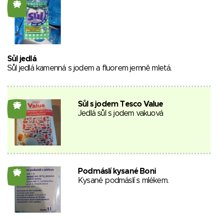
26
Sůl jedlá
Sůl jedlá kamenná s jodem a fluorem jemně mletá.
Sůl s jodem Tesco Value
25
Jedlá sůl s jodem vakuová
Podmáslí kysané Boni
26
Kysané podmáslí s mlékem.