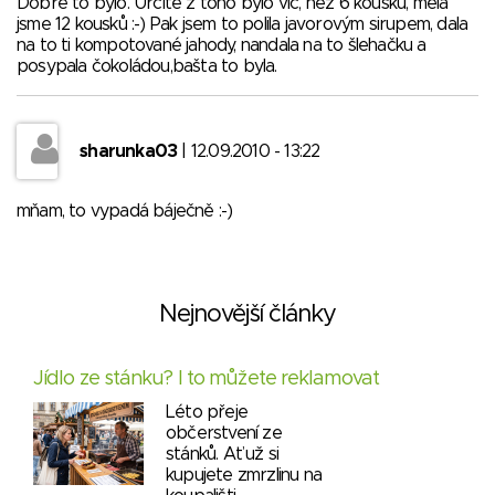
Dobré to bylo. Určitě z toho bylo víc, než 6 kousků, měla
jsme 12 kousků :-) Pak jsem to polila javorovým sirupem, dala
na to ti kompotované jahody, nandala na to šlehačku a
posypala čokoládou,bašta to byla.
sharunka03
| 12.09.2010 - 13:22
mňam, to vypadá báječně :-)
Nejnovější články
Jídlo ze stánku? I to můžete reklamovat
Léto přeje
občerstvení ze
stánků. Ať už si
kupujete zmrzlinu na