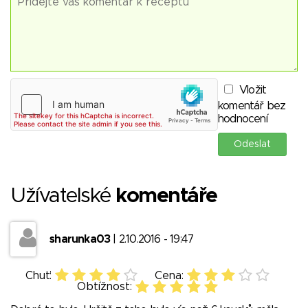
Vložit
komentář bez
hodnocení
Užívatelské
komentáře
sharunka03
| 2.10.2016 - 19:47
Chuť:
Cena:
Obtížnost: