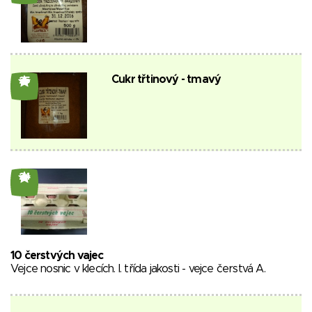
Cukr třtinový - tmavý
25
24
10 čerstvých vajec
Vejce nosnic v klecích. I. třída jakosti - vejce čerstvá A.