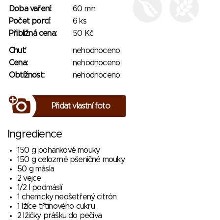
Doba vaření:
60 min
Počet porcí:
6 ks
Přibližná cena:
50 Kč
Chuť:
nehodnoceno
Cena:
nehodnoceno
Obtížnost:
nehodnoceno
Přidat vlastní foto
Ingredience
150 g pohankové mouky
150 g celozrné pšeničné mouky
50 g másla
2 vejce
1/2 l podmáslí
1 chemicky neošetřený citrón
1 lžíce třtinového cukru
2 lžičky prášku do pečiva