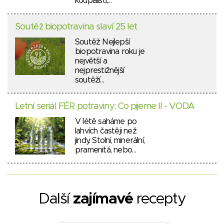
koupališti,…
Soutěž biopotravina slaví 25 let
Soutěž Nejlepší
biopotravina roku je
největší a
nejprestižnější
soutěží…
Letní seriál FÉR potraviny: Co pijeme II - VODA
V létě saháme po
lahvích častěji než
jindy. Stolní, minerální,
pramenitá, nebo…
Další
zajímavé
recepty