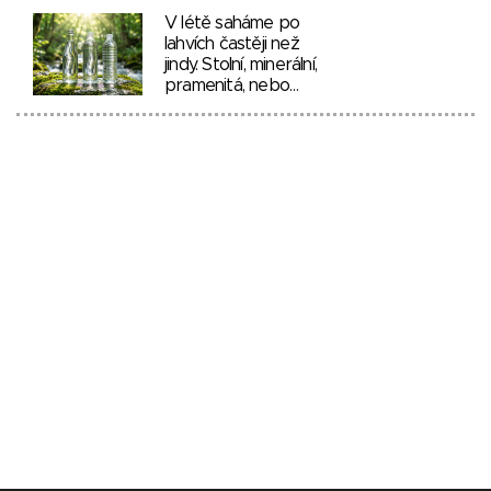
V létě saháme po
lahvích častěji než
jindy. Stolní, minerální,
pramenitá, nebo…