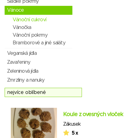
Sladké pokrmy
Vánoce
Vánoční cukroví
Vánočka
Vánoční pokrmy
Bramborové a jiné saláty
Veganská jídla
Zavařeniny
Zeleninová jídla
Zmrzliny a nanuky
Koule z ovesných vloček
Zákusek
5 x