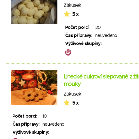
Zákusek
5 x
Počet porcí:
20
Čas přípravy:
neuvedeno
Výživové skupiny:
Linecké cukroví slepované z ži
mouky
Zákusek
5 x
Počet porcí:
10
Čas přípravy:
neuvedeno
Výživové skupiny: