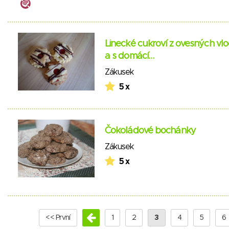
Linecké cukroví z ovesných vl
a s domácí…
Zákusek
5 x
Čokoládové bochánky
Zákusek
5 x
<< První
1
2
3
4
5
6