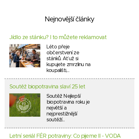
Nejnovější články
Jídlo ze stánku? I to můžete reklamovat
Léto přeje
občerstvení ze
stánků. Ať už si
kupujete zmrzlinu na
koupališti,…
Soutěž biopotravina slaví 25 let
Soutěž Nejlepší
biopotravina roku je
největší a
nejprestižnější
soutěží…
Letní seriál FÉR potraviny: Co pijeme II - VODA