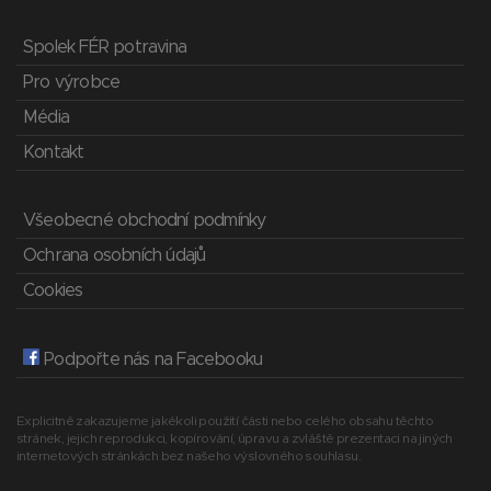
Spolek FÉR potravina
Pro výrobce
Média
Kontakt
Všeobecné obchodní podmínky
Ochrana osobních údajů
Cookies
Podpořte nás na Facebooku
Explicitně zakazujeme jakékoli použití části nebo celého obsahu těchto
stránek, jejich reprodukci, kopírování, úpravu a zvláště prezentaci na jiných
internetových stránkách bez našeho výslovného souhlasu.