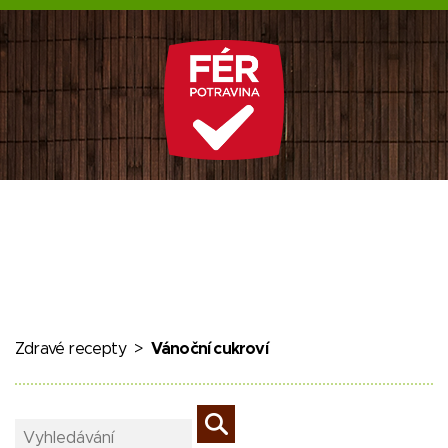
Zdravé recepty
>
Vánoční cukroví