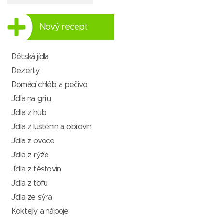
Nový recept
Dětská jídla
Dezerty
Domácí chléb a pečivo
Jídla na grilu
Jídla z hub
Jídla z luštěnin a obilovin
Jídla z ovoce
Jídla z rýže
Jídla z těstovin
Jídla z tofu
Jídla ze sýra
Koktejly a nápoje