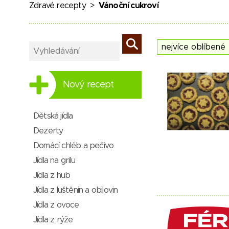
Zdravé recepty
>
Vánoční cukroví
Nový recept
Dětská jídla
Dezerty
Domácí chléb a pečivo
Jídla na grilu
Jídla z hub
Jídla z luštěnin a obilovin
Jídla z ovoce
Jídla z rýže