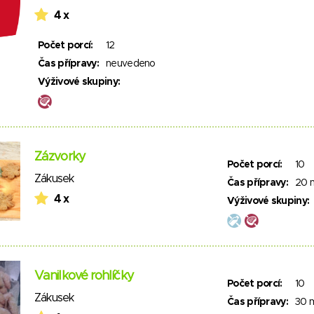
4 x
Počet porcí:
12
Čas přípravy:
neuvedeno
Výživové skupiny:
Zázvorky
Počet porcí:
10
Zákusek
Čas přípravy:
20 
4 x
Výživové skupiny:
Vanilkové rohlíčky
Počet porcí:
10
Zákusek
Čas přípravy:
30 