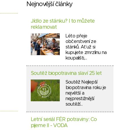
Nejnovější články
Jídlo ze stánku? I to můžete
reklamovat
Léto přeje
občerstvení ze
stánků. Ať už si
kupujete zmrzlinu na
koupališti,…
Soutěž biopotravina slaví 25 let
Soutěž Nejlepší
biopotravina roku je
největší a
nejprestižnější
soutěží…
Letní seriál FÉR potraviny: Co
pijeme II - VODA