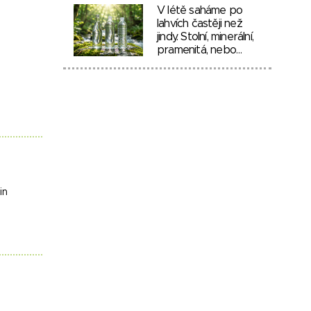
V létě saháme po
lahvích častěji než
jindy. Stolní, minerální,
pramenitá, nebo…
in