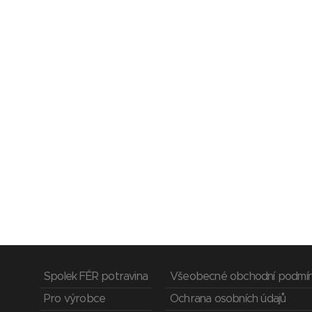
Spolek FÉR potravina
Všeobecné obchodní podmí
Pro výrobce
Ochrana osobních údajů