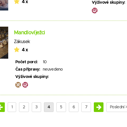
4 x
Výživové skupiny:
Mandloví ježci
Zákusek
4 x
Počet porcí:
10
Čas přípravy:
neuvedeno
Výživové skupiny:
1
2
3
4
5
6
7
Poslední 