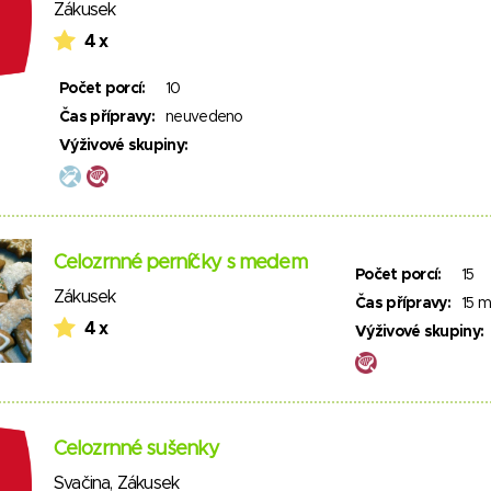
Zákusek
4 x
Počet porcí:
10
Čas přípravy:
neuvedeno
Výživové skupiny:
Celozrnné perníčky s medem
Počet porcí:
15
Zákusek
Čas přípravy:
15 m
4 x
Výživové skupiny:
Celozrnné sušenky
Svačina
,
Zákusek