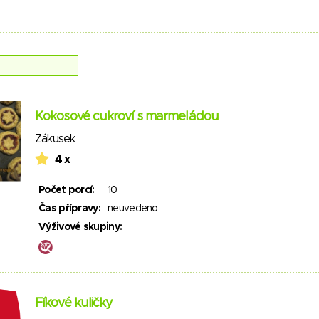
Kokosové cukroví s marmeládou
Zákusek
4 x
Počet porcí:
10
Čas přípravy:
neuvedeno
Výživové skupiny:
Fíkové kuličky