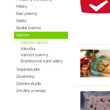
Přílohy
Raw pokrmy
Saláty
Sladké pokrmy
Vánoce
Vánoční cukroví
Vánočka
Vánoční pokrmy
Bramborové a jiné saláty
Veganská jídla
Zavařeniny
Zeleninová jídla
Zmrzliny a nanuky