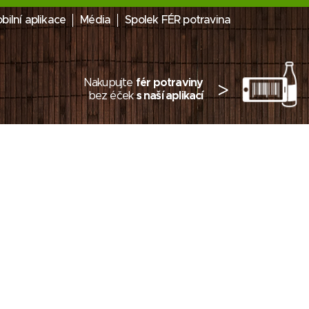
bilní aplikace
Média
Spolek FÉR potravina
Nakupujte
fér potraviny
>
bez éček
s naší aplikací