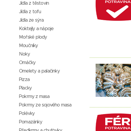
Jídla z těstovin
Jídla z tofu
Jídla ze sýra
Koktejly a nápoje
Mořské plody
Moučníky
Noky
Omáčky
Omelety a palačinky
Pizza
Placky
Pokrmy z masa
Pokrmy ze sojového masa
Polévky
Pomazánky
Předkrmy a chuťovky