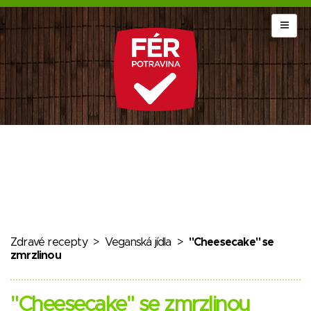
Zdravé recepty
>
Veganská jídla
>
"Cheesecake" se
zmrzlinou
"Cheesecake" se zmrzlinou