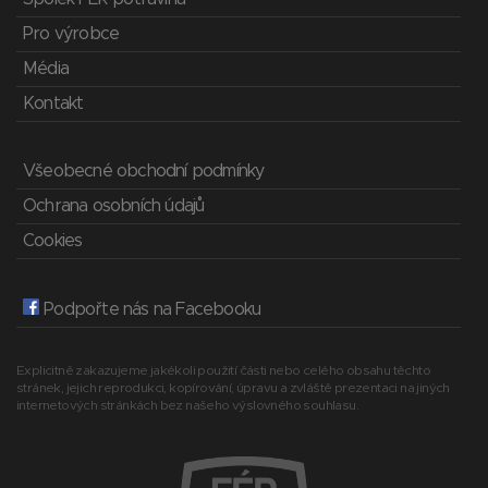
Pro výrobce
Média
Kontakt
Všeobecné obchodní podmínky
Ochrana osobních údajů
Cookies
Podpořte nás na Facebooku
Explicitně zakazujeme jakékoli použití části nebo celého obsahu těchto
stránek, jejich reprodukci, kopírování, úpravu a zvláště prezentaci na jiných
internetových stránkách bez našeho výslovného souhlasu.