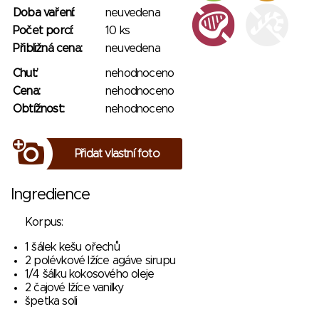
Doba vaření:
neuvedena
Počet porcí:
10 ks
Přibližná cena:
neuvedena
Chuť:
nehodnoceno
Cena:
nehodnoceno
Obtížnost:
nehodnoceno
Přidat vlastní foto
Ingredience
Korpus:
1 šálek kešu ořechů
2 polévkové lžíce agáve sirupu
1/4 šálku kokosového oleje
2 čajové lžíce vanilky
špetka soli