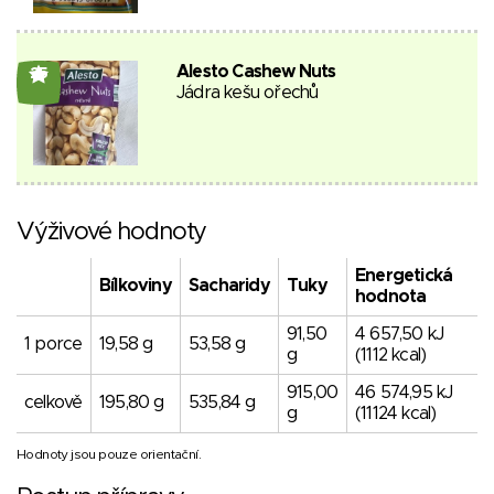
Alesto Cashew Nuts
25
Jádra kešu ořechů
Výživové hodnoty
Energetická
Bílkoviny
Sacharidy
Tuky
hodnota
91,50
4 657,50 kJ
1 porce
19,58 g
53,58 g
g
(1112 kcal)
915,00
46 574,95 kJ
celkově
195,80 g
535,84 g
g
(11124 kcal)
Hodnoty jsou pouze orientační.