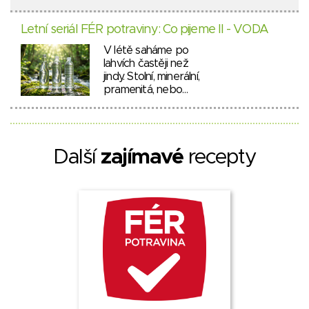
Letní seriál FÉR potraviny: Co pijeme II - VODA
V létě saháme po
lahvích častěji než
jindy. Stolní, minerální,
pramenitá, nebo…
Další
zajímavé
recepty