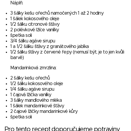
Náplň:
3 šálky kešu ořechů namočených 1 až 2 hodiny
1 šálek kokosového oleje
1/2 šálku citronové šťávy
2 polévkové lžíce vanilky
špetka soli
3/4 šálku agáve sirupu
1 a 1/2 šálku šťávy z granátového jablka
1/2 šálku šťávy z červené řepy (nemusí být, je to jen kvůli
barvě)
Mandarinková zmrzlina:
2 šálky kešu ořechů
1/2 šálku kokosového oleje
1/4 šálku agáve sirupu
1 čajová lžička vanilky
3 šálky mandlového mléka
1 šálek mandarinkové šťávy
2 čajové lžičky mandarinkové kůry
špetka soli
Pro tento recept doporučujeme potraviny