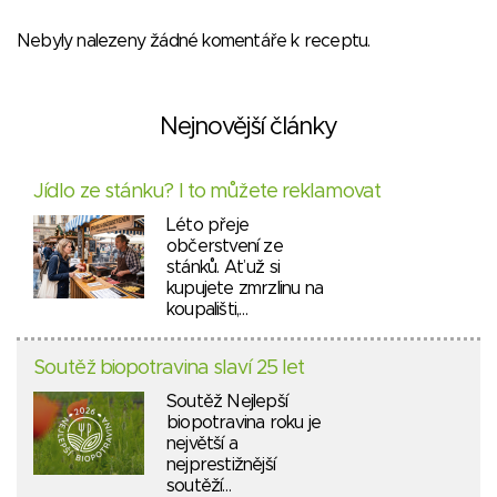
Nebyly nalezeny žádné komentáře k receptu.
Nejnovější články
Jídlo ze stánku? I to můžete reklamovat
Léto přeje
občerstvení ze
stánků. Ať už si
kupujete zmrzlinu na
koupališti,…
Soutěž biopotravina slaví 25 let
Soutěž Nejlepší
biopotravina roku je
největší a
nejprestižnější
soutěží…