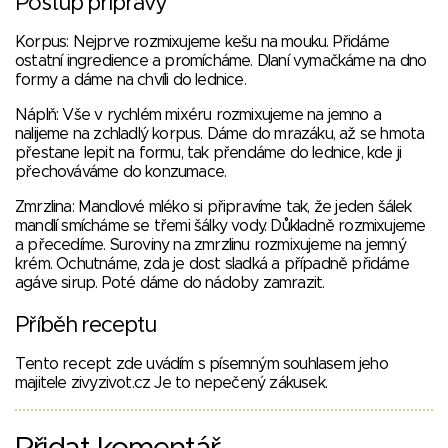
Postup přípravy
Korpus: Nejprve rozmixujeme kešu na mouku. Přidáme
ostatní ingredience a promícháme. Dlaní vymačkáme na dno
formy a dáme na chvíli do lednice.
Náplň: Vše v rychlém mixéru rozmixujeme na jemno a
nalijeme na zchladlý korpus. Dáme do mrazáku, až se hmota
přestane lepit na formu, tak přendáme do lednice, kde ji
přechováváme do konzumace.
Zmrzlina: Mandlové mléko si připravíme tak, že jeden šálek
mandlí smícháme se třemi šálky vody. Důkladně rozmixujeme
a přecedíme. Suroviny na zmrzlinu rozmixujeme na jemný
krém. Ochutnáme, zda je dost sladká a případně přidáme
agáve sirup. Poté dáme do nádoby zamrazit.
Příběh receptu
Tento recept zde uvádím s písemným souhlasem jeho
majitele zivyzivot.cz Je to nepečený zákusek.