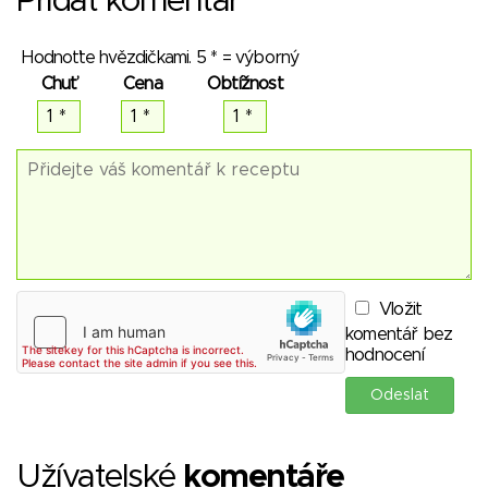
Přidat komentář
Hodnoťte hvězdičkami. 5 * = výborný
Chuť
Cena
Obtížnost
Vložit
komentář bez
hodnocení
Užívatelské
komentáře