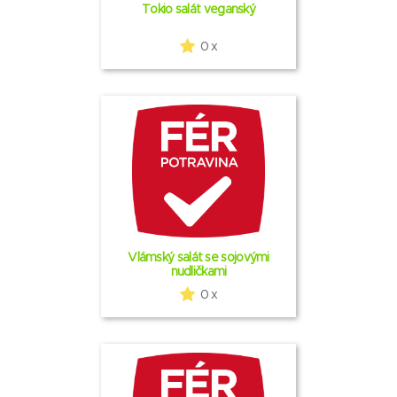
Tokio salát veganský
0 x
Vlámský salát se sojovými
nudličkami
0 x