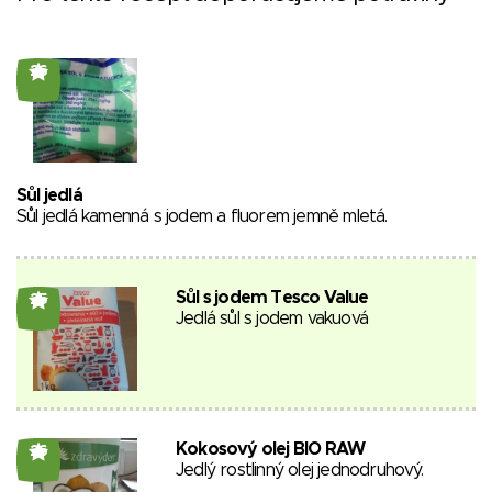
26
Sůl jedlá
Sůl jedlá kamenná s jodem a fluorem jemně mletá.
Sůl s jodem Tesco Value
25
Jedlá sůl s jodem vakuová
Kokosový olej BIO RAW
26
Jedlý rostlinný olej jednodruhový.