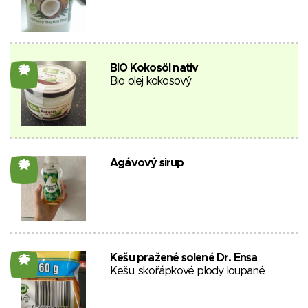
BIO Kokosöl nativ
26
Bio olej kokosový
Agávový sirup
26
Kešu pražené solené Dr. Ensa
25
Kešu, skořápkové plody loupané