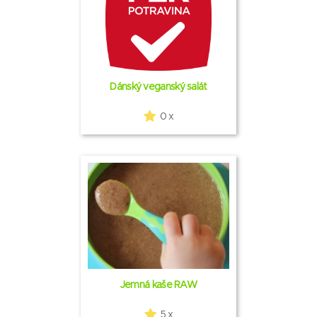
Dánský veganský salát
0 x
Jemná kaše RAW
5 x