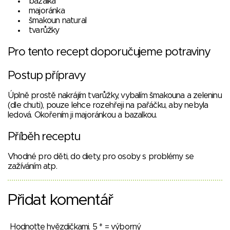
bazalka
majoránka
šmakoun natural
tvarůžky
Pro tento recept doporučujeme potraviny
Postup přípravy
Úplně prostě nakrájím tvarůžky, vybalím šmakouna a zeleninu
(dle chuti), pouze lehce rozehřeji na pařáčku, aby nebyla
ledová. Okořením ji majoránkou a bazalkou.
Příběh receptu
Vhodné pro děti, do diety, pro osoby s problémy se
zažíváním atp.
Přidat komentář
Hodnoťte hvězdičkami. 5 * = výborný