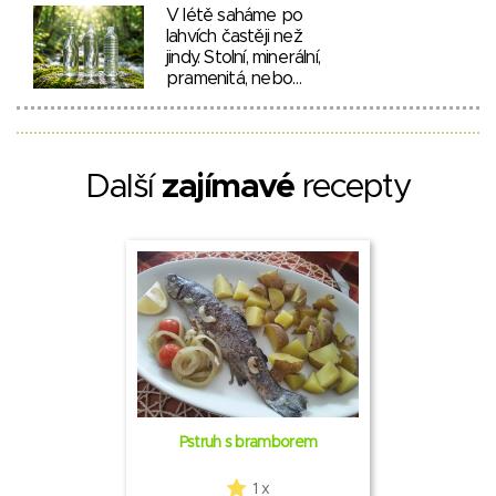
V létě saháme po
lahvích častěji než
jindy. Stolní, minerální,
pramenitá, nebo…
Další
zajímavé
recepty
Pstruh s bramborem
1 x