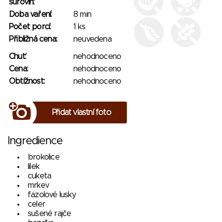
surovin:
Doba vaření:
8 min
Počet porcí:
1 ks
Přibližná cena:
neuvedena
Chuť:
nehodnoceno
Cena:
nehodnoceno
Obtížnost:
nehodnoceno
Přidat vlastní foto
Ingredience
brokolice
lilek
cuketa
mrkev
fazolové lusky
celer
sušené rajče