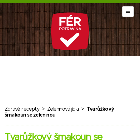
Zdravé recepty
>
Zeleninová jídla
>
Tvarůžkový
šmakoun se zeleninou
Tvarůžkový šmakoun se