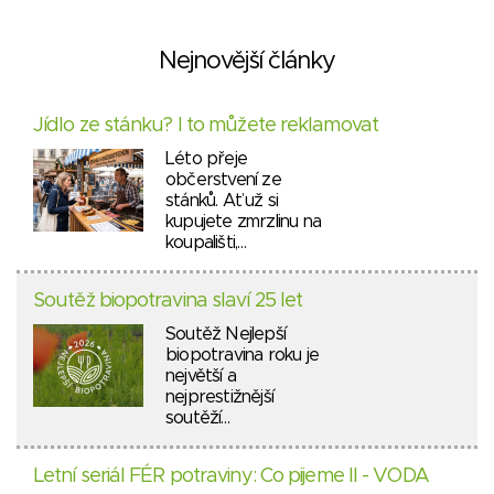
Nejnovější články
Jídlo ze stánku? I to můžete reklamovat
Léto přeje
občerstvení ze
stánků. Ať už si
kupujete zmrzlinu na
koupališti,…
Soutěž biopotravina slaví 25 let
Soutěž Nejlepší
biopotravina roku je
největší a
nejprestižnější
soutěží…
Letní seriál FÉR potraviny: Co pijeme II - VODA