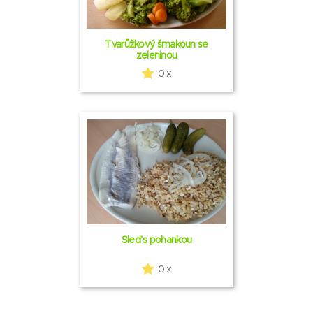
Tvarůžkový šmakoun se
zeleninou
0 x
Sleď s pohankou
0 x