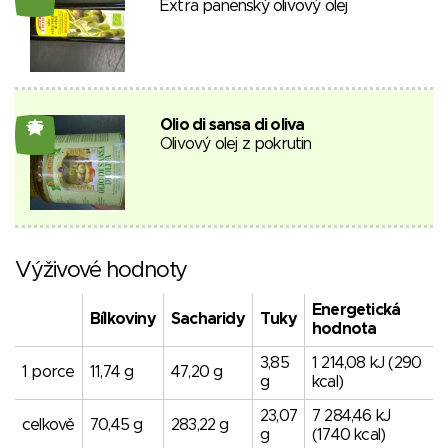
Extra panenský olivový olej
Olio di sansa di oliva
25
Olivový olej z pokrutin
Výživové hodnoty
Energetická
Bílkoviny
Sacharidy
Tuky
hodnota
3,85
1 214,08 kJ (290
1 porce
11,74 g
47,20 g
g
kcal)
23,07
7 284,46 kJ
celkově
70,45 g
283,22 g
g
(1740 kcal)