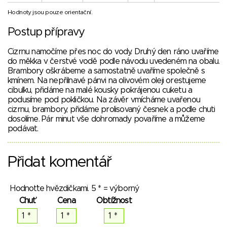
Hodnoty jsou pouze orientační.
Postup přípravy
Cizrnu namočíme přes noc do vody. Druhý den ráno uvaříme
do měkka v čerstvé vodě podle návodu uvedeném na obalu.
Brambory oškrábeme a samostatně uvaříme společně s
kmínem. Na nepřilnavé pánvi na olivovém oleji orestujeme
cibulku, přidáme na malé kousky pokrájenou cuketu a
podusíme pod pokličkou. Na závěr vmícháme uvařenou
cizrnu, brambory, přidáme prolisovaný česnek a podle chuti
dosolíme. Pár minut vše dohromady povaříme a můžeme
podávat.
Přidat komentář
Hodnoťte hvězdičkami. 5 * = výborný
Chuť
Cena
Obtížnost