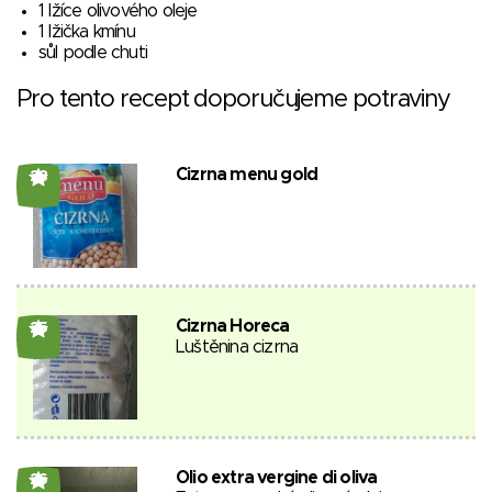
1 lžíce olivového oleje
1 lžička kmínu
sůl podle chuti
Pro tento recept doporučujeme potraviny
Cizrna menu gold
28
Cizrna Horeca
25
Luštěnina cizrna
Olio extra vergine di oliva
26