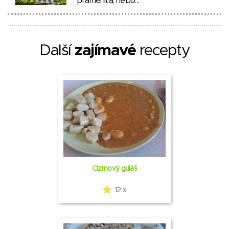
pramenitá, nebo…
Další
zajímavé
recepty
Cizrnový guláš
12 x