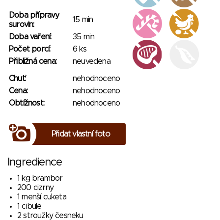
Doba přípravy
15 min
surovin:
Doba vaření:
35 min
Počet porcí:
6 ks
Přibližná cena:
neuvedena
Chuť:
nehodnoceno
Cena:
nehodnoceno
Obtížnost:
nehodnoceno
Přidat vlastní foto
Ingredience
1 kg brambor
200 cizrny
1 menší cuketa
1 cibule
2 stroužky česneku