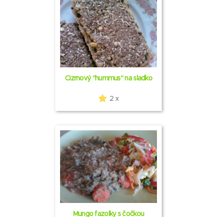
Cizrnový "hummus" na sladko
2 x
Mungo fazolky s čočkou