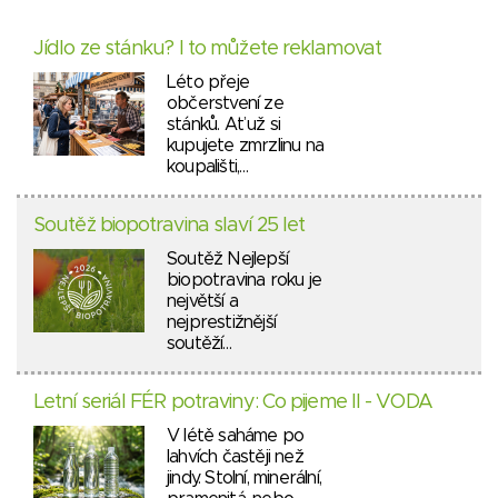
Jídlo ze stánku? I to můžete reklamovat
Léto přeje
občerstvení ze
stánků. Ať už si
kupujete zmrzlinu na
koupališti,…
Soutěž biopotravina slaví 25 let
Soutěž Nejlepší
biopotravina roku je
největší a
nejprestižnější
soutěží…
Letní seriál FÉR potraviny: Co pijeme II - VODA
V létě saháme po
lahvích častěji než
jindy. Stolní, minerální,