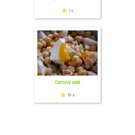
1 x
Cizrnový salát
19 x