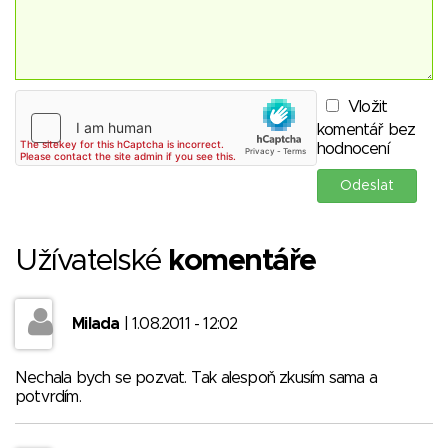
Vložit
komentář bez
hodnocení
Užívatelské
komentáře
Milada
| 1.08.2011 - 12:02
Nechala bych se pozvat. Tak alespoň zkusím sama a
potvrdím.