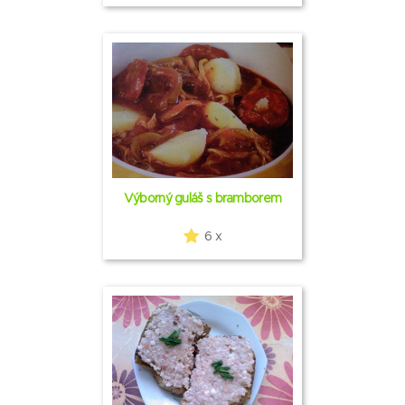
Výborný guláš s bramborem
6 x