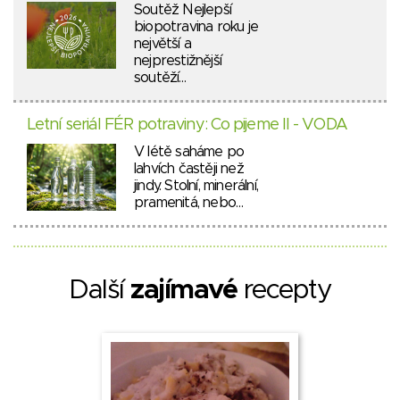
Soutěž Nejlepší
biopotravina roku je
největší a
nejprestižnější
soutěží…
Letní seriál FÉR potraviny: Co pijeme II - VODA
V létě saháme po
lahvích častěji než
jindy. Stolní, minerální,
pramenitá, nebo…
Další
zajímavé
recepty