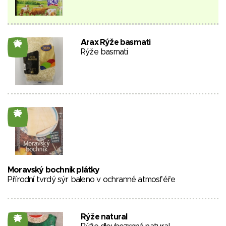
Arax Rýže basmati
26
Rýže basmati
26
Moravský bochník plátky
Přírodní tvrdý sýr baleno v ochranné atmosféře
Rýže natural
25