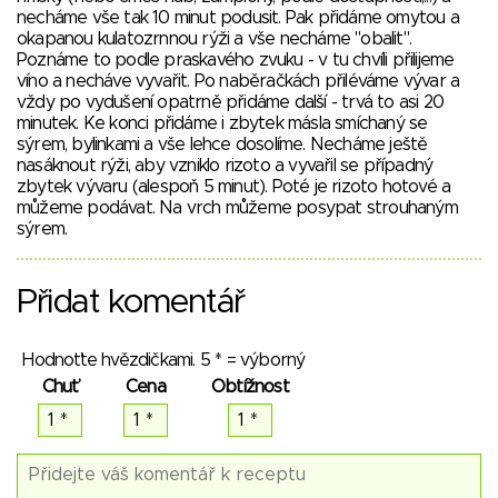
necháme vše tak 10 minut podusit. Pak přidáme omytou a
okapanou kulatozrnnou rýži a vše necháme "obalit".
Poznáme to podle praskavého zvuku - v tu chvíli přilijeme
víno a necháve vyvařit. Po naběračkách přiléváme vývar a
vždy po vydušení opatrně přidáme další - trvá to asi 20
minutek. Ke konci přidáme i zbytek másla smíchaný se
sýrem, bylinkami a vše lehce dosolíme. Necháme ještě
nasáknout rýži, aby vzniklo rizoto a vyvařil se případný
zbytek vývaru (alespoň 5 minut). Poté je rizoto hotové a
můžeme podávat. Na vrch můžeme posypat strouhaným
sýrem.
Přidat komentář
Hodnoťte hvězdičkami. 5 * = výborný
Chuť
Cena
Obtížnost