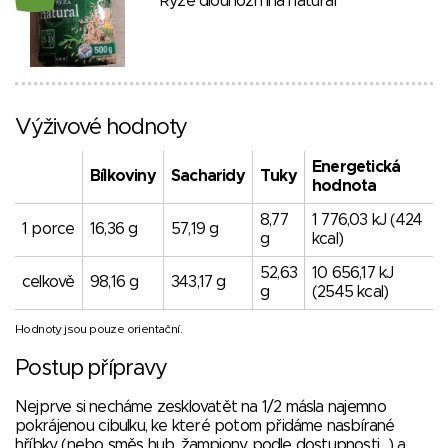
Rýže dlouhozrnná natural
Výživové hodnoty
Energetická
Bílkoviny
Sacharidy
Tuky
hodnota
8,77
1 776,03 kJ (424
1 porce
16,36 g
57,19 g
g
kcal)
52,63
10 656,17 kJ
celkově
98,16 g
343,17 g
g
(2545 kcal)
Hodnoty jsou pouze orientační.
Postup přípravy
Nejprve si necháme zesklovatět na 1/2 másla
najemno
pokrájenou
cibulku, ke které potom přidáme nasbírané
hříbky (nebo směs hub, žampiony, podle dostupnosti,...) a