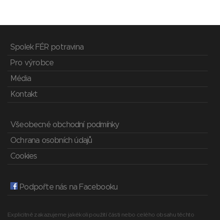
Spolek FÉR potravina
Pro výrobce
Média
Kontakt
Všeobecné obchodní podmínky
Ochrana osobních údajů
Cookies
Podpořte nás na Facebooku
Explicitně zakazujeme jakékoli použití části nebo celého obsahu těchto