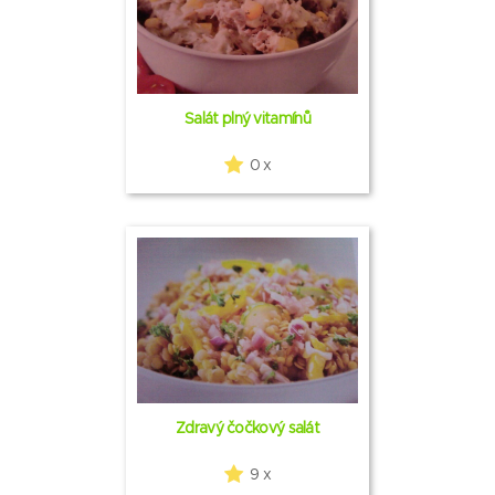
Salát plný vitamínů
0 x
Zdravý čočkový salát
9 x