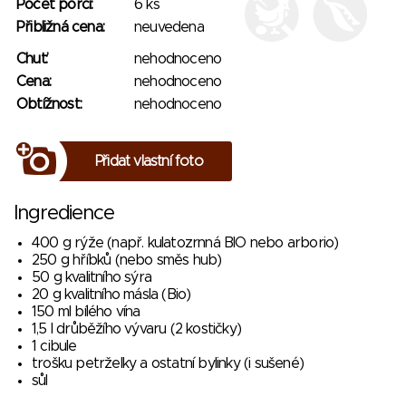
Počet porcí:
6 ks
Přibližná cena:
neuvedena
Chuť:
nehodnoceno
Cena:
nehodnoceno
Obtížnost:
nehodnoceno
Přidat vlastní foto
Ingredience
400 g rýže (např. kulatozrnná BIO nebo arborio)
250 g hříbků (nebo směs hub)
50 g kvalitního sýra
20 g kvalitního másla (Bio)
150 ml bílého vína
1,5 l drůběžího vývaru (2 kostičky)
1 cibule
trošku petrželky a ostatní bylinky (i sušené)
sůl