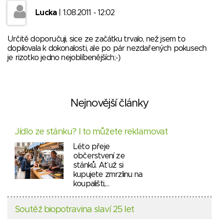
Lucka
| 1.08.2011 - 12:02
Určitě doporučuji, sice ze začátku trvalo, než jsem to
dopilovala k dokonalosti, ale po pár nezdařených pokusech
je rizotko jedno nejoblíbenějších;-)
Nejnovější články
Jídlo ze stánku? I to můžete reklamovat
Léto přeje
občerstvení ze
stánků. Ať už si
kupujete zmrzlinu na
koupališti,…
Soutěž biopotravina slaví 25 let