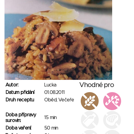
Vhodné pro
Autor:
Lucka
Datum přidání
01.08.2011
Druh receptu
Oběd, Večeře
Doba přípravy
15 min
surovin:
Doba vaření:
50 min