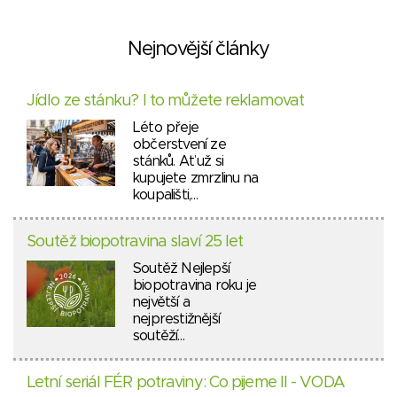
Nejnovější články
Jídlo ze stánku? I to můžete reklamovat
Léto přeje
občerstvení ze
stánků. Ať už si
kupujete zmrzlinu na
koupališti,…
Soutěž biopotravina slaví 25 let
Soutěž Nejlepší
biopotravina roku je
největší a
nejprestižnější
soutěží…
Letní seriál FÉR potraviny: Co pijeme II - VODA