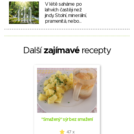
V létě saháme po
lahvích častěji než
jindy. Stolní, minerální,
pramenitá, nebo…
Další
zajímavé
recepty
"Smažený" sýr bez smažení
47 x