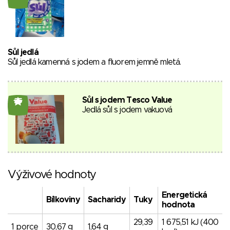
Sůl jedlá
Sůl jedlá kamenná s jodem a fluorem jemně mletá.
Sůl s jodem Tesco Value
25
Jedlá sůl s jodem vakuová
Výživové hodnoty
Energetická
Bílkoviny
Sacharidy
Tuky
hodnota
29,39
1 675,51 kJ (400
1 porce
30,67 g
1,64 g