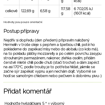
g
kcal)
117,58
6 702,05 kJ
celkově
122,69 g
6,58 g
g
(1601 kcal)
Hodnoty jsou pouze orientační.
Postup přípravy
Nejdřív si dopředu (den předem) připravím naložený
Hermelín v troše oleje s pepřem a špetkou chilli, poté ho
poklademe do zapékací mísy nebo do alobalu (co kdo má),
na to pokladu plátky mozzarelly a po celém povrchu zasypu
strouhaným parmazánem, nakonec zlehka osolím, přidám
čerstvě mleté chilli podle chuti (stačí trocha!) a dám zapéct
na asi 170°C, podle trouby je to potřeba hlídat, jakmile se
začne sýr zapékat vypnu a jen nechám dojít. Vyborně se
hodí se samotným chlebem nebo pečivem k dobrému pivu:-)
Přidat komentář
Hodnoťte hvězdičkami. 5 * = výborný