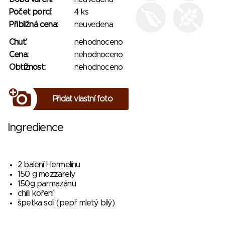
Počet porcí:
4 ks
Přibližná cena:
neuvedena
Chuť:
nehodnoceno
Cena:
nehodnoceno
Obtížnost:
nehodnoceno
Přidat vlastní foto
Ingredience
2 balení Hermelínu
150 g mozzarely
150g parmazánu
chilli koření
špetka soli (pepř mletý bílý)