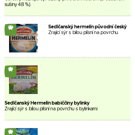
sušiny 48 %).
Sedlčanský hermelín původní český
30
Zrající sýr s bílou plísní na povrchu
26
Sedlčanský Hermelín babiččiny bylinky
Zrající sýr s bílou plísní na povrchu s bylinkami
26