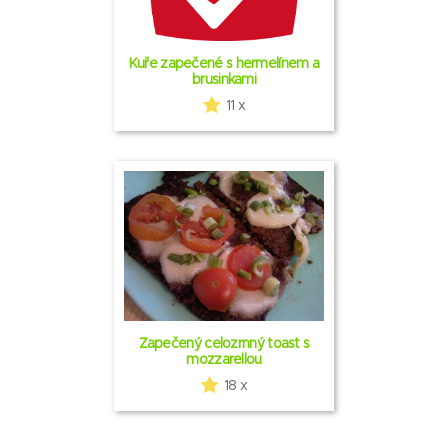
Kuře zapečené s hermelínem a
brusinkami
11 x
Zapečený celozrnný toast s
mozzarellou
18 x