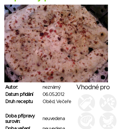
Vhodné pro
Autor:
neznámý
Datum přidání
06.05.2012
Druh receptu
Oběd, Večeře
Doba přípravy
neuvedena
surovin:
Doba vaření:
neuvedena