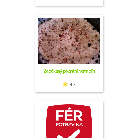
Zapékaný pikantní hermelín
4 x