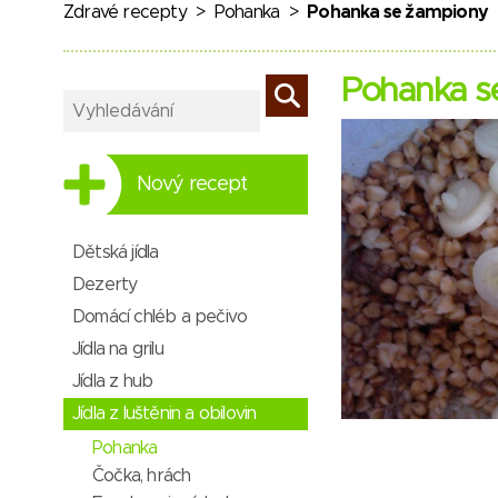
Zdravé recepty
>
Pohanka
>
Pohanka se žampiony
Pohanka s
Nový recept
Dětská jídla
Dezerty
Domácí chléb a pečivo
Jídla na grilu
Jídla z hub
Jídla z luštěnin a obilovin
Pohanka
Čočka, hrách