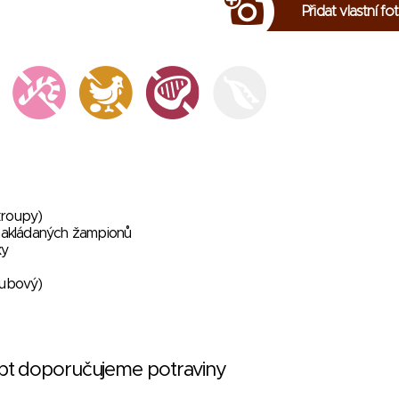
Přidat vlastní fo
kroupy)
 nakládaných žampionů
ky
oubový)
ept doporučujeme potraviny