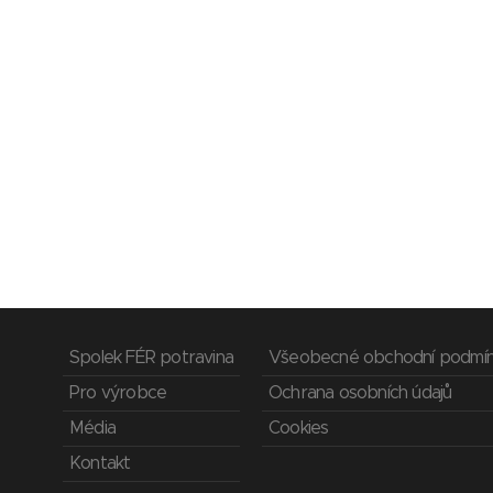
Spolek FÉR potravina
Všeobecné obchodní podmí
Pro výrobce
Ochrana osobních údajů
Média
Cookies
Kontakt