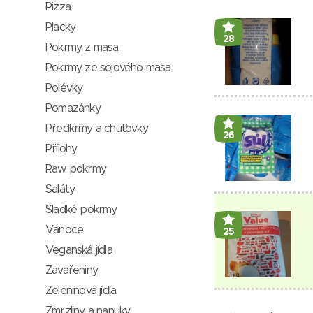
Pizza
Placky
28
Pokrmy z masa
Pokrmy ze sojového masa
Polévky
Pomazánky
Předkrmy a chuťovky
26
Přílohy
Raw pokrmy
Saláty
Sladké pokrmy
Vánoce
25
Veganská jídla
Zavařeniny
Zeleninová jídla
Zmrzliny a nanuky