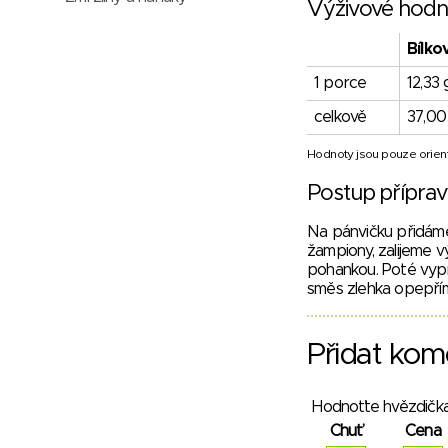
Výživové hodn
Bílko
1 porce
12,33 
celkově
37,00
Hodnoty jsou pouze orient
Postup přípra
Na pánvičku přidáme 
žampiony, zalijeme v
pohankou. Poté vyp
směs zlehka opepří
Přidat kom
Hodnoťte hvězdička
Chuť
Cena