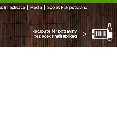
bilní aplikace
Média
Spolek FÉR potravina
Nakupujte
fér potraviny
>
bez éček
s naší aplikací