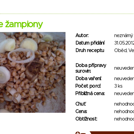
e žampiony
Autor:
neznámý
Datum přidání
31.05.201
Druh receptu
Oběd, V
Doba přípravy
neuvede
surovin:
Doba vaření:
neuvede
Počet porcí:
3 ks
Přibližná cena:
neuvede
Chuť:
nehodno
Cena:
nehodno
Obtížnost:
nehodno