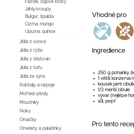
Fazole, sojové boby
Jáhly, kroupy
Vhodné pro
Bulgur, špalda
Cizrna, mungo
Upuma, quinoa
Jídla z ovoce
Ingredience
Jídla z rýže
Jídla z těstovin
Jídla z tofu
250 g pohanky (
Jídla ze sýra
1 větší konzerva
kousek jarní cibul
Koktejly a nápoje
1/2 menší cibule
Mořské plody
vývar (nejlépe h
sůl, pepř
Moučníky
Noky
Omáčky
Pro tento rec
Omelety a palačinky