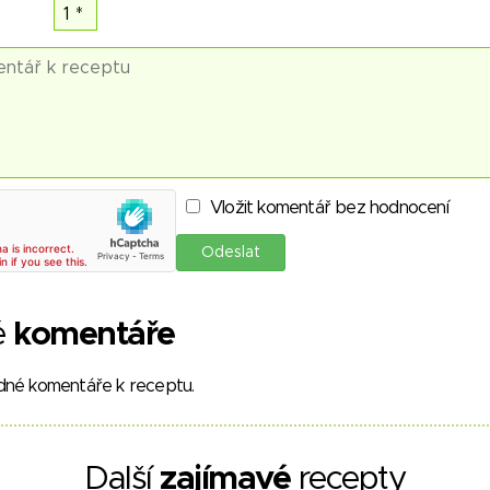
Vložit komentář bez hodnocení
é
komentáře
dné komentáře k receptu.
Další
zajímavé
recepty