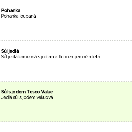
Pohanka
Pohanka loupaná
Sůl jedlá
Sůl jedlá kamenná s jodem a fluorem jemně mletá.
Sůl s jodem Tesco Value
Jedlá sůl s jodem vakuová