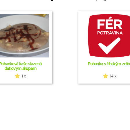
Pohanková kaše slazená
Pohanka s čínským zelí
datlovým sirupem
1 x
14 x