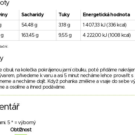
oty
viny
Sacharidy
Tuky
Energetická hodnota
g
54,48 g
3,18 g
1 407,33 kJ (336 kcal)
 g
163,45 g
9,55 g
4 222,00 kJ (1008 kcal)
ační.
vy
cibuli, na kolečka pokrájenou jarní cibulku, poté přidáme nakráje
ývarem, přivedeme k varu a asi 5 minut necháme lehce provařit s
neme a necháme dojít. Když pohanka změkne a vsaje do sebe vý
me a osolíme a ihned podáváme.
entář
mi. 5 * = výborný
Obtížnost