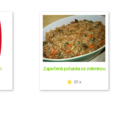
m
Zapečená pohanka se zeleninou
61 x