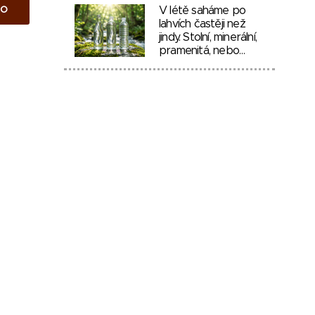
to
V létě saháme po
lahvích častěji než
jindy. Stolní, minerální,
pramenitá, nebo…