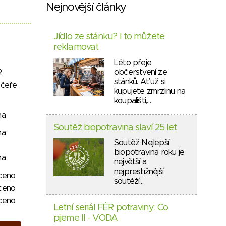
Nejnovější články
Jídlo ze stánku? I to můžete
reklamovat
Léto přeje
občerstvení ze
2
stánků. Ať už si
ečeře
kupujete zmrzlinu na
koupališti,…
na
Soutěž biopotravina slaví 25 let
na
Soutěž Nejlepší
biopotravina roku je
na
největší a
nejprestižnější
ceno
soutěží…
ceno
ceno
Letní seriál FÉR potraviny: Co
pijeme II - VODA