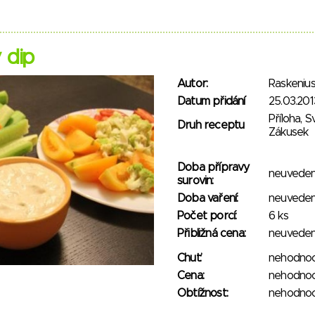
 dip
Autor:
Raskeniu
Datum přidání
25.03.201
Příloha, S
Druh receptu
Zákusek
Doba přípravy
neuvede
surovin:
Doba vaření:
neuvede
Počet porcí:
6 ks
Přibližná cena:
neuvede
Chuť:
nehodno
Cena:
nehodno
Obtížnost:
nehodno