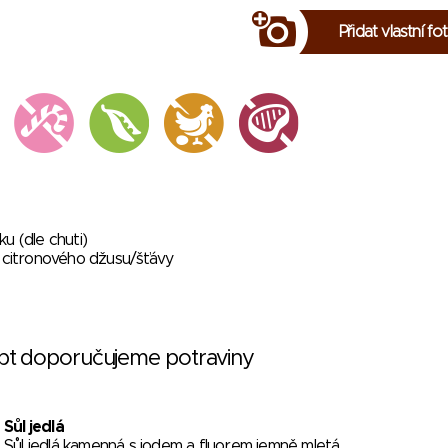
Přidat vlastní fo
u (dle chuti)
e citronového džusu/šťávy
ept doporučujeme potraviny
Sůl jedlá
Sůl jedlá kamenná s jodem a fluorem jemně mletá.