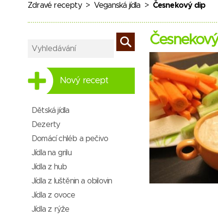
Zdravé recepty
>
Veganská jídla
>
Česnekový dip
Česnekový
Nový recept
Dětská jídla
Dezerty
Domácí chléb a pečivo
Jídla na grilu
Jídla z hub
Jídla z luštěnin a obilovin
Jídla z ovoce
Jídla z rýže