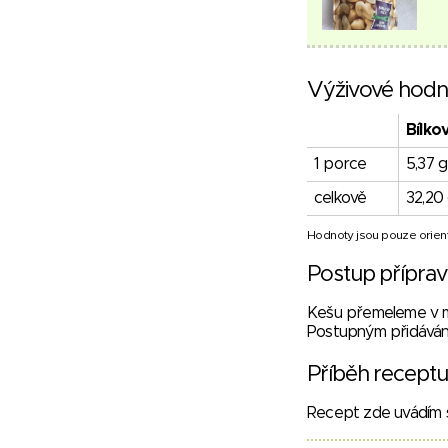
Výživové hodn
Bílko
1 porce
5,37 g
celkově
32,20
Hodnoty jsou pouze orient
Postup přípra
Kešu přemeleme v ml
Postupným přidávání
Příběh receptu
Recept zde uvádím s