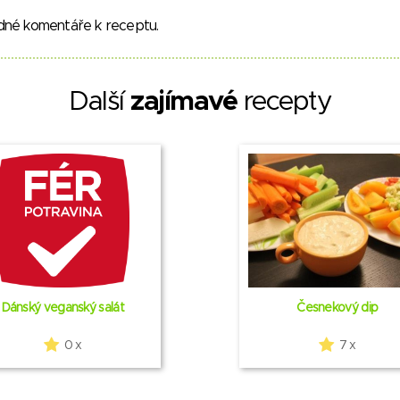
dné komentáře k receptu.
Další
zajímavé
recepty
Dánský veganský salát
Česnekový dip
0 x
7 x