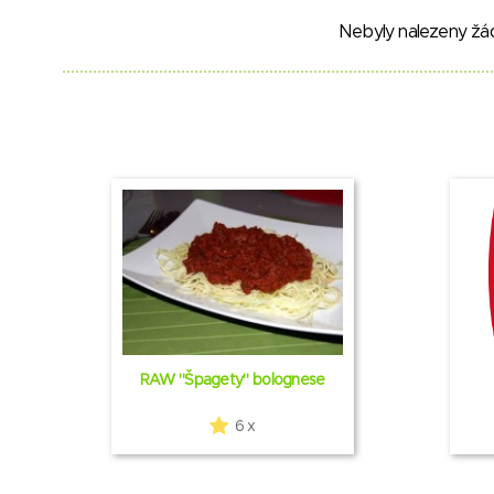
Nebyly nalezeny žá
RAW "Špagety" bolognese
6 x