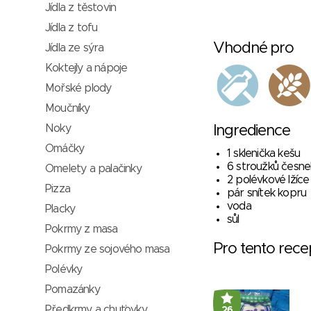
Jídla z těstovin
Jídla z tofu
Vhodné pro
Jídla ze sýra
Koktejly a nápoje
Mořské plody
Moučníky
Noky
Ingredience
Omáčky
1 sklenička kešu
6 stroužků česnek
Omelety a palačinky
2 polévkové lžíc
Pizza
pár snítek kopru
voda
Placky
sůl
Pokrmy z masa
Pro tento rec
Pokrmy ze sojového masa
Polévky
Pomazánky
Předkrmy a chuťovky
26