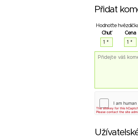
Přidat kom
Hodnoťte hvězdička
Chuť
Cena
Užívatelsk