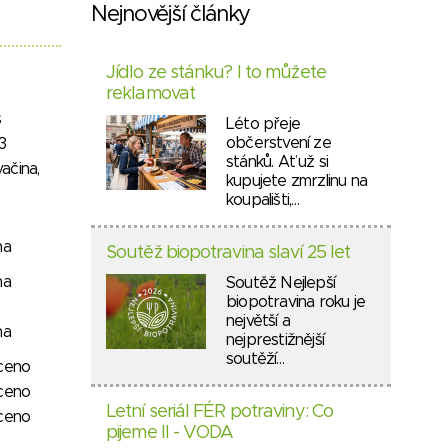
Nejnovější články
Jídlo ze stánku? I to můžete
reklamovat
s
Léto přeje
občerstvení ze
3
stánků. Ať už si
vačina,
kupujete zmrzlinu na
koupališti,…
na
Soutěž biopotravina slaví 25 let
na
Soutěž Nejlepší
biopotravina roku je
největší a
na
nejprestižnější
soutěží…
ceno
ceno
Letní seriál FÉR potraviny: Co
ceno
pijeme II - VODA