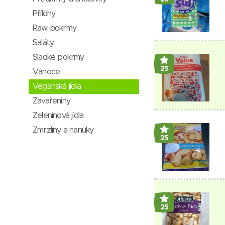
Přílohy
Raw pokrmy
Saláty
Sladké pokrmy
25
Vánoce
Veganská jídla
Zavařeniny
Zeleninová jídla
Zmrzliny a nanuky
25
25