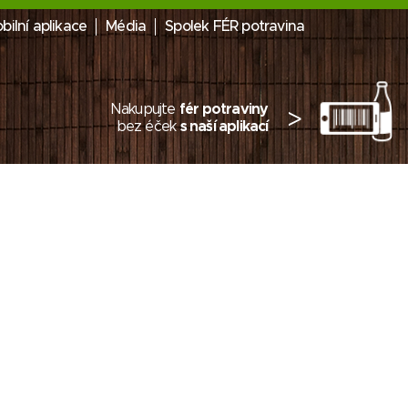
bilní aplikace
Média
Spolek FÉR potravina
Nakupujte
fér potraviny
>
bez éček
s naší aplikací