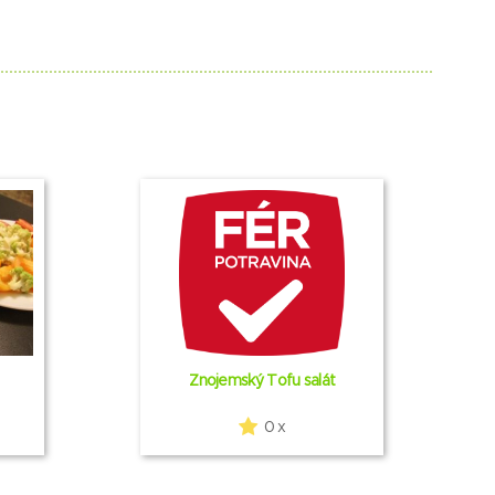
Znojemský Tofu salát
0 x