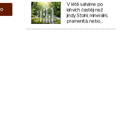
V létě saháme po
to
lahvích častěji než
jindy. Stolní, minerální,
pramenitá, nebo…