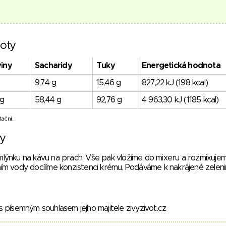
oty
viny
Sacharidy
Tuky
Energetická hodnota
9,74 g
15,46 g
827,22 kJ (198 kcal)
 g
58,44 g
92,76 g
4 963,30 kJ (1185 kcal)
ační.
vy
ýnku na kávu na prach. Vše pak vložíme do mixeru a rozmixujem
m vody docílíme konzistenci krému. Podáváme k nakrájené zeleni
 písemným souhlasem jejho majitele zivyzivot.cz