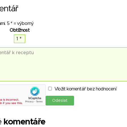
entář
mi. 5 * = výborný
Obtížnost
Vložit komentář bez hodnocení
é
komentáře