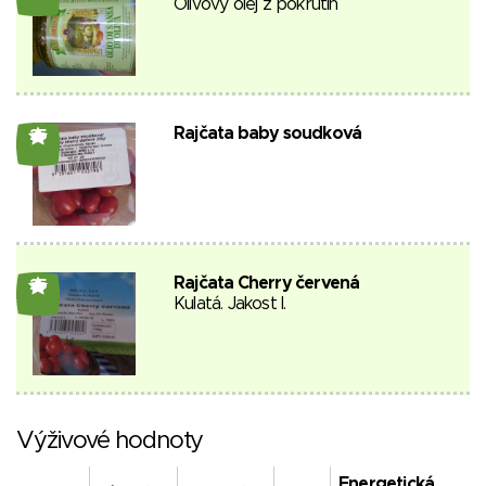
Olivový olej z pokrutin
Rajčata baby soudková
25
Rajčata Cherry červená
25
Kulatá. Jakost I.
Výživové hodnoty
Energetická