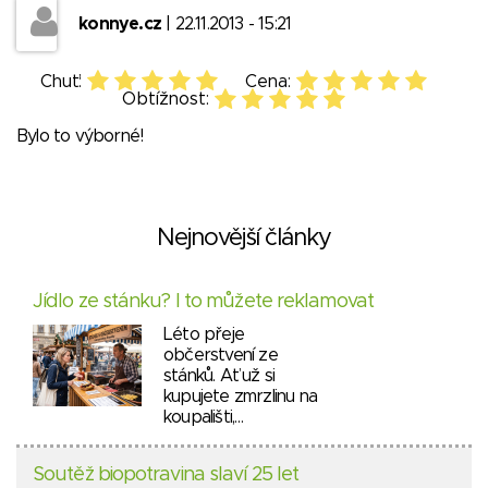
konnye.cz
| 22.11.2013 - 15:21
Chuť:
Cena:
Obtížnost:
Bylo to výborné!
Nejnovější články
Jídlo ze stánku? I to můžete reklamovat
Léto přeje
občerstvení ze
stánků. Ať už si
kupujete zmrzlinu na
koupališti,…
Soutěž biopotravina slaví 25 let