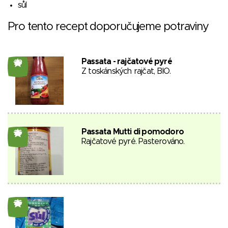
sůl
Pro tento recept doporučujeme potraviny
Passata - rajčatové pyré
28
Z toskánských rajčat, BIO.
Passata Mutti di pomodoro
26
Rajčatové pyré. Pasterováno.
26