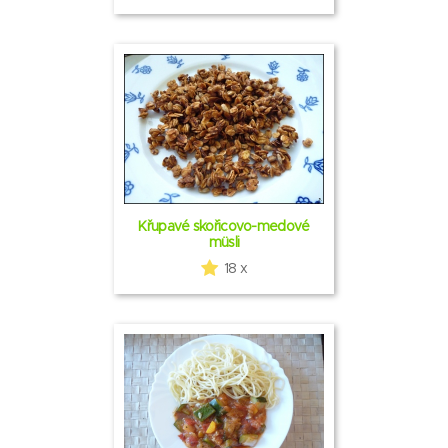
Křupavé skořicovo-medové
müsli
18 x