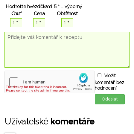
Hodnoťte hvězdičkami. 5 * = výborný
Chuť
Cena
Obtížnost
Vložit
komentář bez
hodnocení
Užívatelské
komentáře