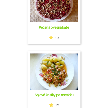
Pečená ovesná kaše
4 x
Sójové kostky po mexicku
3 x