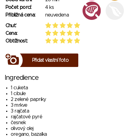
Počet porcí:
4 ks
Přibližná cena:
neuvedena
Chuť:
Cena:
Obtížnost:
Přidat vlastní foto
Ingredience
1 cuketa
1 cibule
2 zelené papriky
3 mrkve
3 rajčata
rajčatové pyré
česnek
olivový olej
oregano, bazalka