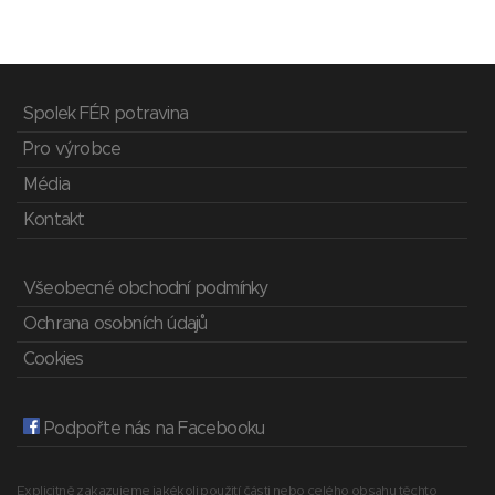
Spolek FÉR potravina
Pro výrobce
Média
Kontakt
Všeobecné obchodní podmínky
Ochrana osobních údajů
Cookies
Podpořte nás na Facebooku
Explicitně zakazujeme jakékoli použití části nebo celého obsahu těchto