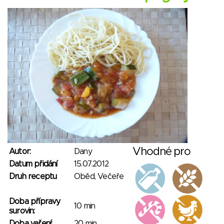
Vhodné pro
Autor:
Dany
Datum přidání
15.07.2012
Druh receptu
Oběd, Večeře
Doba přípravy
10 min
surovin:
Doba vaření:
20 min