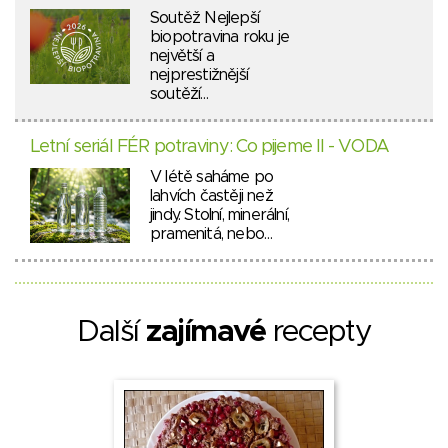
Soutěž Nejlepší
biopotravina roku je
největší a
nejprestižnější
soutěží…
Letní seriál FÉR potraviny: Co pijeme II - VODA
V létě saháme po
lahvích častěji než
jindy. Stolní, minerální,
pramenitá, nebo…
Další
zajímavé
recepty