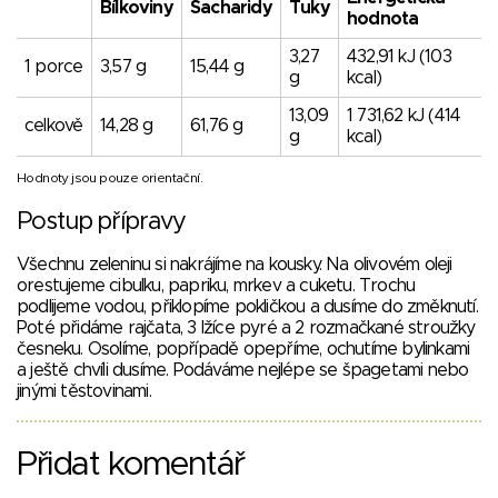
Bílkoviny
Sacharidy
Tuky
hodnota
3,27
432,91 kJ (103
1 porce
3,57 g
15,44 g
g
kcal)
13,09
1 731,62 kJ (414
celkově
14,28 g
61,76 g
g
kcal)
Hodnoty jsou pouze orientační.
Postup přípravy
Všechnu zeleninu si nakrájíme na kousky. Na olivovém oleji
orestujeme cibulku, papriku, mrkev a cuketu. Trochu
podlijeme vodou, přiklopíme pokličkou a dusíme do změknutí.
Poté přidáme rajčata, 3 lžíce pyré a 2 rozmačkané stroužky
česneku. Osolíme, popřípadě opepříme, ochutíme bylinkami
a ještě chvíli dusíme. Podáváme nejlépe se špagetami nebo
jinými těstovinami.
Přidat komentář