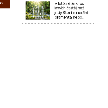
to
V létě saháme po
lahvích častěji než
jindy. Stolní, minerální,
pramenitá, nebo…