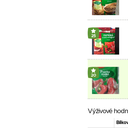
25
20
Výživové hodn
Bílko