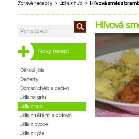
Zdravé recepty
>
Jídla z hub
>
Hlívová směs s bra
Hlívová s
Nový recept
Dětská jídla
Dezerty
Domácí chléb a pečivo
Jídla na grilu
Jídla z hub
Jídla z luštěnin a obilovin
Jídla z ovoce
Jídla z rýže