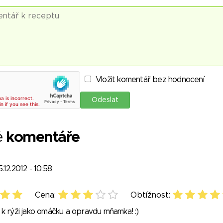
Vložit komentář bez hodnocení
é
komentáře
5.12.2012 - 10:58
Cena:
Obtížnost:
k rýži jako omáčku a opravdu mňamka! :)