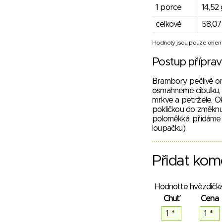
1 porce
14,52 
celkově
58,07
Hodnoty jsou pouze orient
Postup přípra
Brambory pečlivě om
osmahneme cibulku, 
mrkve a petržele. O
pokličkou do změknutí
poloměkká, přidáme 
loupačku).
Přidat kom
Hodnoťte hvězdička
Chuť
Cena