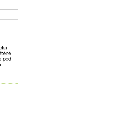
leji
ištěné
me pod
a