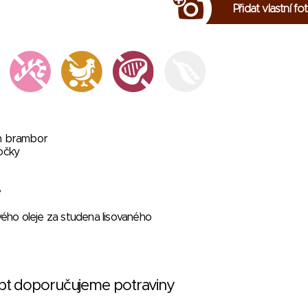
Přidat vlastní fo
ch brambor
očky
é
ového oleje za studena lisovaného
ept doporučujeme potraviny