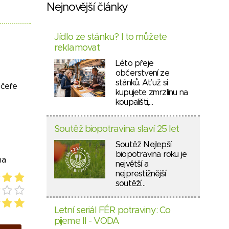
Nejnovější články
Jídlo ze stánku? I to můžete
reklamovat
Léto přeje
občerstvení ze
stánků. Ať už si
ečeře
kupujete zmrzlinu na
koupališti,…
Soutěž biopotravina slaví 25 let
Soutěž Nejlepší
biopotravina roku je
na
největší a
nejprestižnější
soutěží…
Letní seriál FÉR potraviny: Co
pijeme II - VODA