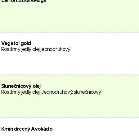
Černá čočka Beluga
Vegetol gold
Rostlinný jedlý olej jednodruhový
Slunečnicový olej
Rostlinný jedlý olej. Jednodruhový, slunečnicový.
Kmín drcený Avokádo