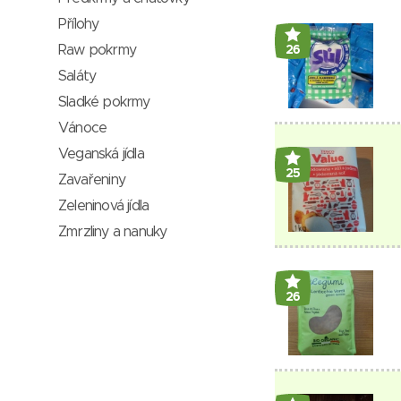
Přílohy
Raw pokrmy
26
Saláty
Sladké pokrmy
Vánoce
Veganská jídla
25
Zavařeniny
Zeleninová jídla
Zmrzliny a nanuky
26