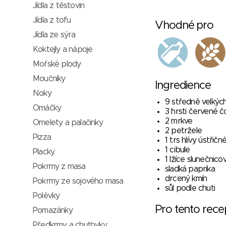
Jídla z těstovin
Jídla z tofu
Vhodné pro
Jídla ze sýra
Koktejly a nápoje
Mořské plody
Moučníky
Ingredience
Noky
9 středně velký
Omáčky
3 hrsti červené č
2 mrkve
Omelety a palačinky
2 petržele
Pizza
1 trs hlívy ústřičn
1 cibule
Placky
1 lžíce slunečnic
Pokrmy z masa
sladká paprika
drcený kmín
Pokrmy ze sojového masa
sůl podle chuti
Polévky
Pro tento rec
Pomazánky
Předkrmy a chuťovky