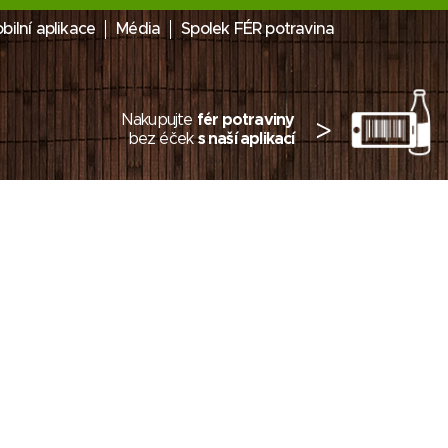
bilní aplikace
Média
Spolek FÉR potravina
Nakupujte
fér potraviny
>
bez éček
s naší aplikací