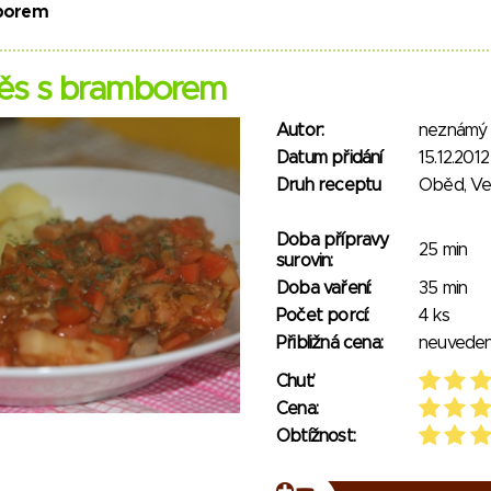
mborem
měs s bramborem
Autor:
neznámý
Datum přidání
15.12.2012
Druh receptu
Oběd, V
Doba přípravy
25 min
surovin:
Doba vaření:
35 min
Počet porcí:
4 ks
Přibližná cena:
neuvede
Chuť:
Cena:
Obtížnost: