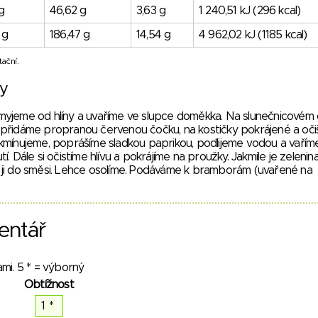
g
46,62 g
3,63 g
1 240,51 kJ (296 kcal)
 g
186,47 g
14,54 g
4 962,02 kJ (1185 kcal)
ační.
vy
yjeme od hlíny a uvaříme ve slupce doměkka. Na slunečnicovém o
přidáme propranou červenou čočku, na kostičky pokrájené a oč
kmínujeme, poprášíme sladkou paprikou, podlijeme vodou a vaří
. Dále si očistíme hlívu a pokrájíme na proužky. Jakmile je zelenin
ji do směsi. Lehce osolíme. Podáváme k bramborám (uvařené na
entář
mi. 5 * = výborný
Obtížnost